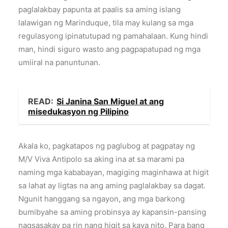
paglalakbay papunta at paalis sa aming islang
lalawigan ng Marinduque, tila may kulang sa mga
regulasyong ipinatutupad ng pamahalaan. Kung hindi
man, hindi siguro wasto ang pagpapatupad ng mga
umiiral na panuntunan.
READ:
Si Janina San Miguel at ang
misedukasyon ng Pilipino
Akala ko, pagkatapos ng paglubog at pagpatay ng
M/V Viva Antipolo sa aking ina at sa marami pa
naming mga kababayan, magiging maginhawa at higit
sa lahat ay ligtas na ang aming paglalakbay sa dagat.
Ngunit hanggang sa ngayon, ang mga barkong
bumibyahe sa aming probinsya ay kapansin-pansing
nagsasakay pa rin nang higit sa kaya nito. Para bang