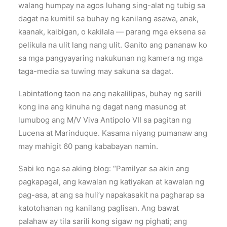
walang humpay na agos luhang sing-alat ng tubig sa
dagat na kumitil sa buhay ng kanilang asawa, anak,
kaanak, kaibigan, o kakilala — parang mga eksena sa
pelikula na ulit lang nang ulit. Ganito ang pananaw ko
sa mga pangyayaring nakukunan ng kamera ng mga
taga-media sa tuwing may sakuna sa dagat.
Labintatlong taon na ang nakalilipas, buhay ng sarili
kong ina ang kinuha ng dagat nang masunog at
lumubog ang M/V Viva Antipolo VII sa pagitan ng
Lucena at Marinduque. Kasama niyang pumanaw ang
may mahigit 60 pang kababayan namin.
Sabi ko nga sa aking blog: “Pamilyar sa akin ang
pagkapagal, ang kawalan ng katiyakan at kawalan ng
pag-asa, at ang sa huli’y napakasakit na pagharap sa
katotohanan ng kanilang paglisan. Ang bawat
palahaw ay tila sarili kong sigaw ng pighati; ang