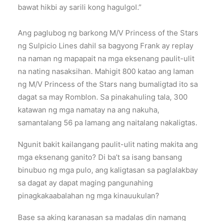
bawat hikbi ay sarili kong hagulgol.”
Ang paglubog ng barkong M/V Princess of the Stars
ng Sulpicio Lines dahil sa bagyong Frank ay replay
na naman ng mapapait na mga eksenang paulit-ulit
na nating nasaksihan. Mahigit 800 katao ang laman
ng M/V Princess of the Stars nang bumaligtad ito sa
dagat sa may Romblon. Sa pinakahuling tala, 300
katawan ng mga namatay na ang nakuha,
samantalang 56 pa lamang ang naitalang nakaligtas.
Ngunit bakit kailangang paulit-ulit nating makita ang
mga eksenang ganito? Di ba’t sa isang bansang
binubuo ng mga pulo, ang kaligtasan sa paglalakbay
sa dagat ay dapat maging pangunahing
pinagkakaabalahan ng mga kinauukulan?
Base sa aking karanasan sa madalas din namang