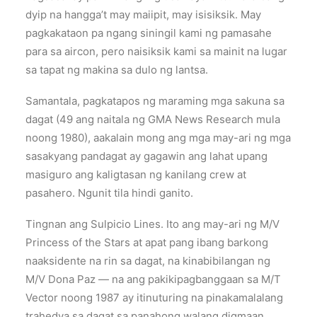
dyip na hangga’t may maiipit, may isisiksik. May
pagkakataon pa ngang siningil kami ng pamasahe
para sa aircon, pero naisiksik kami sa mainit na lugar
sa tapat ng makina sa dulo ng lantsa.
Samantala, pagkatapos ng maraming mga sakuna sa
dagat (49 ang naitala ng GMA News Research mula
noong 1980), aakalain mong ang mga may-ari ng mga
sasakyang pandagat ay gagawin ang lahat upang
masiguro ang kaligtasan ng kanilang crew at
pasahero. Ngunit tila hindi ganito.
Tingnan ang Sulpicio Lines. Ito ang may-ari ng M/V
Princess of the Stars at apat pang ibang barkong
naaksidente na rin sa dagat, na kinabibilangan ng
M/V Dona Paz — na ang pakikipagbanggaan sa M/T
Vector noong 1987 ay itinuturing na pinakamalalang
trahedya sa dagat sa panahong walang digmaan.