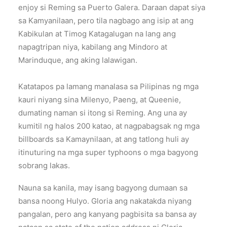
enjoy si Reming sa Puerto Galera. Daraan dapat siya
sa Kamyanilaan, pero tila nagbago ang isip at ang
Kabikulan at Timog Katagalugan na lang ang
napagtripan niya, kabilang ang Mindoro at
Marinduque, ang aking lalawigan.
Katatapos pa lamang manalasa sa Pilipinas ng mga
kauri niyang sina Milenyo, Paeng, at Queenie,
dumating naman si itong si Reming. Ang una ay
kumitil ng halos 200 katao, at nagpabagsak ng mga
billboards sa Kamaynilaan, at ang tatlong huli ay
itinuturing na mga super typhoons o mga bagyong
sobrang lakas.
Nauna sa kanila, may isang bagyong dumaan sa
bansa noong Hulyo. Gloria ang nakatakda niyang
pangalan, pero ang kanyang pagbisita sa bansa ay