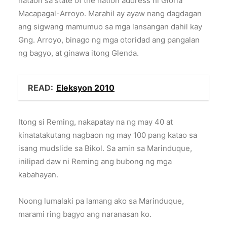
nataon sa state of the nation address ni Gloria
Macapagal-Arroyo. Marahil ay ayaw nang dagdagan
ang sigwang mamumuo sa mga lansangan dahil kay
Gng. Arroyo, binago ng mga otoridad ang pangalan
ng bagyo, at ginawa itong Glenda.
READ:
Eleksyon 2010
Itong si Reming, nakapatay na ng may 40 at
kinatatakutang nagbaon ng may 100 pang katao sa
isang mudslide sa Bikol. Sa amin sa Marinduque,
inilipad daw ni Reming ang bubong ng mga
kabahayan.
Noong lumalaki pa lamang ako sa Marinduque,
marami ring bagyo ang naranasan ko.