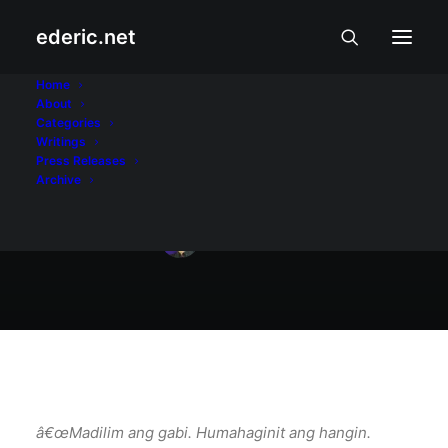
ederic.net
December 10, 2006
Home
About
Mga kuwentong
Categories
Writings
bagyo
Press Releases
Archive
Ederic Eder
â€œMadilim ang gabi. Humahaginit ang hangin.