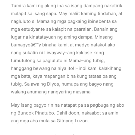
Tumira kami ng aking ina sa isang dampang nakatirik
malapit sa isang sapa. May maliit kaming tindahan, at
nagluluto si Mama ng mga pagkaing ibinebenta sa
mga estudyante sa kalapit na paaralan. Bahain ang
lugar na kinatatayuan ng aming dampa. Minsang
bumagyoâ€™y binaha kami, at medyo natakot ako
nang sukatin ni Liwayway–ang kaklase kong
tumutulong sa pagluluto ni Mama–ang tubig;
hanggang bewang na niya ito! Hindi kami kalakihang
mga bata, kaya mapanganib na kung tataas pa ang
tubig. Sa awa ng Diyos, humupa ang bagyo nang
walang anumang nangyaring masama.
May isang bagyo rin na natapat pa sa pagbuga ng abo
ng Bundok Pinatubo. Dahil doon, nakaabot sa amin
ang mga abo mula sa Gitnang Luzon.