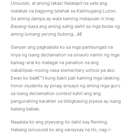
Umuulan, at anong lakas! Nalalapit na yata ang
malakas na bagyong tatahak sa Katimugang Luzon.
Sa aming dampa ay wala kaming matayuan ni Inay.
Basang-basa ang aming sahig dahil sa mga butas ng
aming lumang yerong bubong…â€
Ganyan ang pagkaalala ko sa mga pambungad na
linya ng isang declamation na sinaulo namin ng mga
kamag-aral ko matagal na panahon na ang
nakalilipas–noong nasa elementary school pa ako.
Ewan ko baâ€™t kung bakit pati kaming mga lalaking
honor students ay pinag-ensayo ng aming mga guro
sa isang declamation contest kahit ang ang
pangunahing karakter sa bibigkasing piyesa ay isang
batang babae.
Naaalala ko ang piyesang ito dahil kay Reming.
Habang isinusulat ko ang sanaysay na ito, nag-i-