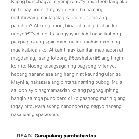
Kapag bumabagyo, siyempreâ€™y nasa loob lang ako
ng bahay noon at ngayon. Sino ba namang
matutuwang maglagalag kapag masama ang
panahon? At kung noon, binabaha ang tirahan ko,
ngayoâ€™y di na ito nangyayari dahil nasa ikatlong
palapag na ang apartment na inuupahan namin ng
mga kaibigan ko. At kahit may kainitan maghapon at
magdamag, isang totoong â€œshelterâ€ ang tingin
ko rito. Noong kasagsagan ng bagyong Milenyo,
habang nananalasa ang hangin at kaunting ulan sa
Maynila, nakasara ang bintana naming bubog. Mula
sa loob ay pinagmamasdan ko ang paghagupit ng
hangin sa mga puno pero di ko gaanong marinig ang
ingay nito. Para akong nanonood ng bagyo habang
nasa isang spaceship.
READ:
Garapalang pambabastos