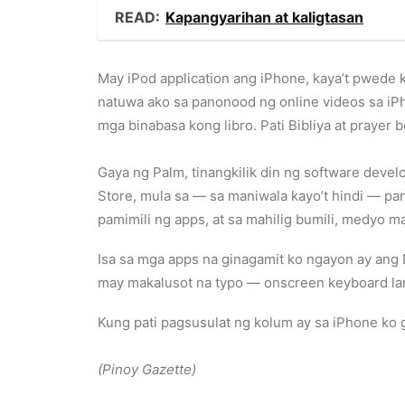
READ:
Kapangyarihan at kaligtasan
May iPod application ang iPhone, kaya’t pwede
natuwa ako sa panonood ng online videos sa iPh
mga binabasa kong libro. Pati Bibliya at prayer
Gaya ng Palm, tinangkilik din ng software devel
Store, mula sa — sa maniwala kayo’t hindi — pa
pamimili ng apps, at sa mahilig bumili, medyo m
Isa sa mga apps na ginagamit ko ngayon ay ang 
may makalusot na typo — onscreen keyboard lan
Kung pati pagsusulat ng kolum ay sa iPhone ko
(Pinoy Gazette)