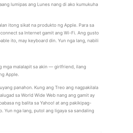
ayaang lumipas ang Lunes nang di ako kumukuha
alan itong sikat na produkto ng Apple. Para sa
onnect sa Internet gamit ang Wi-Fi. Ang gusto
ble ito, may keyboard din. Yun nga lang, nabili
ga malalapit sa akin — girlfriend, ilang
ng Apple.
kuyang panahon. Kung ang Treo ang nagpakilala
ggalugad sa World Wide Web nang ang gamit ay
babasa ng balita sa Yahoo! at ang pakikipag-
. Yun nga lang, putol ang ligaya sa sandaling