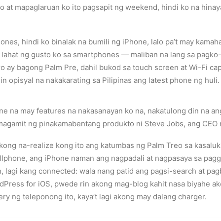
o at mapaglaruan ko ito pagsapit ng weekend, hindi ko na hin
ones, hindi ko binalak na bumili ng iPhone, lalo pa’t may kamah
lahat ng gusto ko sa smartphones — maliban na lang sa pagko-c
o ay bagong Palm Pre, dahil bukod sa touch screen at Wi-Fi capa
n opisyal na nakakarating sa Pilipinas ang latest phone ng huli.
na may features na nakasanayan ko na, nakatulong din na ang m
magamit ng pinakamabentang produkto ni Steve Jobs, ang CEO 
kong na-realize kong ito ang katumbas ng Palm Treo sa kasalu
cellphone, ang iPhone naman ang nagpadali at nagpasaya sa pa
n, lagi kang connected: wala nang patid ang pagsi-search at pag
rdPress for iOS, pwede rin akong mag-blog kahit nasa biyahe ako
y ng teleponong ito, kaya’t lagi akong may dalang charger.