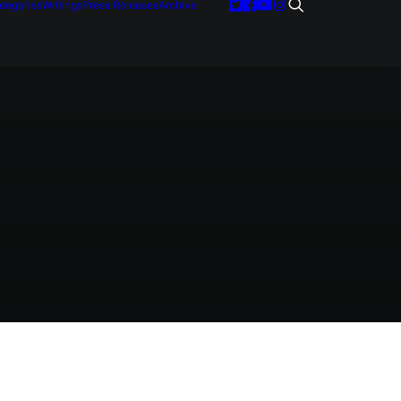
tegories
Writings
Press Releases
Archive