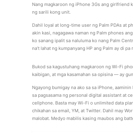
Nang magkaroon ng iPhone 3Gs ang girlfriend k
ng sarili kong unit.
Dahil loyal at long-time user ng Palm PDAs at ph
akin kasi, nagagawa naman ng Palm phones ang 
ko sanang ipalit sa naluluma ko nang Palm Centr
na’t lahat ng kumpanyang HP ang Palm ay di pa ri
Bukod sa kagustuhang magkaroon ng Wi-Fi phone 
kaibigan, at mga kasamahan sa opisina — ay gu
Ngayong bumigay na ako sa sa iPhone, aaminin 
sa pagsasama ng personal digital assistant at 
cellphone. Basta may Wi-Fi o unlimited data pla
chikahan sa email, YM, at Twitter. Dahil may Wo
malobat. Medyo mabilis kasing maubos ang batter