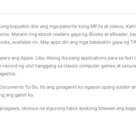
 kong kopyahin dito ang mga paborito kong MP3s at videos. Kah
one. Marami ring ebook readers gaya ng iBooks at eReader, kaya
 books, available rin. May apps din ang mga babasahin gaya ng 
opers ang Apple. Libu-libong iba pang applications para sa iba’
n-record ng utot hanggang sa classic computer games at secure
agastos.
Documents To Go. Ito ang ginagamit ko ngayon upang sulatin an
g ang gamit ko.
 ginagawa, obvious na sigurong halos ayokong bitawan ang bago