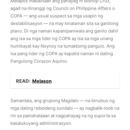
Matapos mabalitaan ang pahayag ni Bishop Cruz,
agad na itinanggi ng Council on Philippine Affairs o
COPA — ang usual suspect sa mga usapin ng
destabilisasyon — na may kinalaman sila sa ganitong
plano. Di nga naman kapanipaniwala ang ganito dahil
ang isa sa mga lider ng COPA ay isa sa mga unang
humikayat kay Noynoy na tumakbong pangulo. Ang
isa pang lider ng COPA ay kapatid naman ni dating
Pangulong Corazon Aquino.
READ:
Melason
Samantala, ang grupong Magdalo — na binubuo ng
mga dating rebeldeng sundalo — ay nagbalik-loob na
rin sa pamahalaaan at nagpahayag na ng suporta sa
kasalukuyang administrasyon.