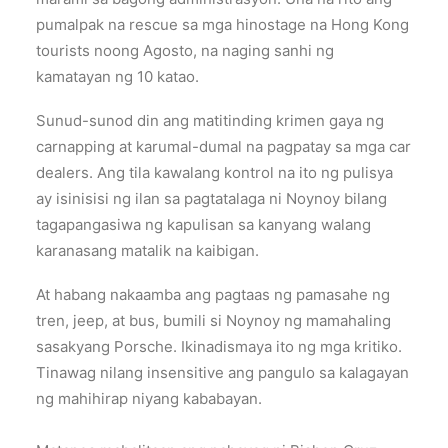
pumalpak na rescue sa mga hinostage na Hong Kong
tourists noong Agosto, na naging sanhi ng
kamatayan ng 10 katao.
Sunud-sunod din ang matitinding krimen gaya ng
carnapping at karumal-dumal na pagpatay sa mga car
dealers. Ang tila kawalang kontrol na ito ng pulisya
ay isinisisi ng ilan sa pagtatalaga ni Noynoy bilang
tagapangasiwa ng kapulisan sa kanyang walang
karanasang matalik na kaibigan.
At habang nakaamba ang pagtaas ng pamasahe ng
tren, jeep, at bus, bumili si Noynoy ng mamahaling
sasakyang Porsche. Ikinadismaya ito ng mga kritiko.
Tinawag nilang insensitive ang pangulo sa kalagayan
ng mahihirap niyang kababayan.