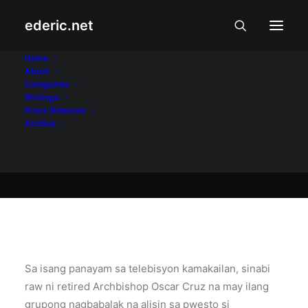
ederic.net
February 13, 2011
Home
About
Destab
Categories
Writings
Press Releases
Archive
Ederic Eder
Sa isang panayam sa telebisyon kamakailan, sinabi
raw ni retired Archbishop Oscar Cruz na may ilang
grupong nagbabalak na alisin sa pwesto si