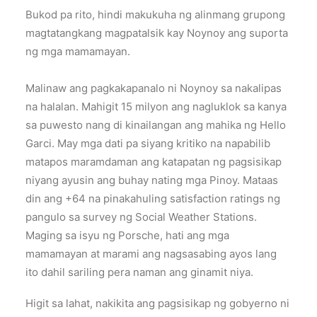
Bukod pa rito, hindi makukuha ng alinmang grupong
magtatangkang magpatalsik kay Noynoy ang suporta
ng mga mamamayan.
Malinaw ang pagkakapanalo ni Noynoy sa nakalipas
na halalan. Mahigit 15 milyon ang nagluklok sa kanya
sa puwesto nang di kinailangan ang mahika ng Hello
Garci. May mga dati pa siyang kritiko na napabilib
matapos maramdaman ang katapatan ng pagsisikap
niyang ayusin ang buhay nating mga Pinoy. Mataas
din ang +64 na pinakahuling satisfaction ratings ng
pangulo sa survey ng Social Weather Stations.
Maging sa isyu ng Porsche, hati ang mga
mamamayan at marami ang nagsasabing ayos lang
ito dahil sariling pera naman ang ginamit niya.
Higit sa lahat, nakikita ang pagsisikap ng gobyerno ni