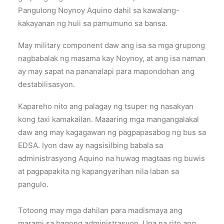
Pangulong Noynoy Aquino dahil sa kawalang-
kakayanan ng huli sa pamumuno sa bansa.
May military component daw ang isa sa mga grupong
nagbabalak ng masama kay Noynoy, at ang isa naman
ay may sapat na pananalapi para mapondohan ang
destabilisasyon.
Kapareho nito ang palagay ng tsuper ng nasakyan
kong taxi kamakailan. Maaaring mga mangangalakal
daw ang may kagagawan ng pagpapasabog ng bus sa
EDSA. Iyon daw ay nagsisilbing babala sa
administrasyong Aquino na huwag magtaas ng buwis
at pagpapakita ng kapangyarihan nila laban sa
pangulo.
Totoong may mga dahilan para madismaya ang
marami sa bagong administrasyon. Una na rito ang