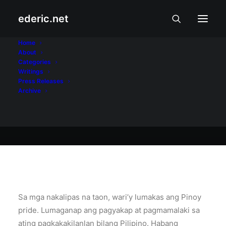
ederic.net
September 19, 2010
Home
About
Kasarinlan
Categories
Writings
Press Releases
Archive
Ederic Eder
Sa mga nakalipas na taon, wari’y lumakas ang Pinoy
pride. Lumaganap ang pagyakap at pagmamalaki sa
ating pagkakakilanlan bilang Pilipino. Habang