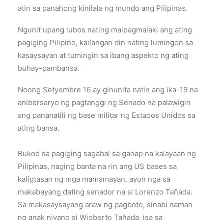
atin sa panahong kinilala ng mundo ang Pilipinas.
Ngunit upang lubos nating maipagmalaki ang ating
pagiging Pilipino, kailangan din nating lumingon sa
kasaysayan at tumingin sa ibang aspekto ng ating
buhay-pambansa.
Noong Setyembre 16 ay ginunita natin ang ika-19 na
anibersaryo ng pagtanggi ng Senado na palawigin
ang pananatili ng base militar ng Estados Unidos sa
ating bansa.
Bukod sa pagiging sagabal sa ganap na kalayaan ng
Pilipinas, naging banta na rin ang US bases sa
kaligtasan ng mga mamamayan, ayon nga sa
makabayang dating senador na si Lorenzo Tañada.
Sa makasaysayang araw ng pagboto, sinabi naman
ng anak niyang si Wigberto Tañada, isa sa