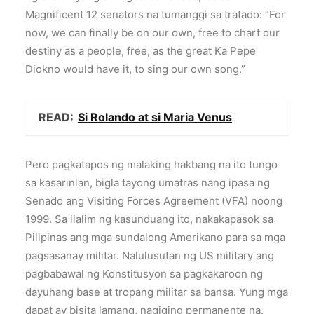
Magnificent 12 senators na tumanggi sa tratado: “For
now, we can finally be on our own, free to chart our
destiny as a people, free, as the great Ka Pepe
Diokno would have it, to sing our own song.”
READ:
Si Rolando at si Maria Venus
Pero pagkatapos ng malaking hakbang na ito tungo
sa kasarinlan, bigla tayong umatras nang ipasa ng
Senado ang Visiting Forces Agreement (VFA) noong
1999. Sa ilalim ng kasunduang ito, nakakapasok sa
Pilipinas ang mga sundalong Amerikano para sa mga
pagsasanay militar. Nalulusutan ng US military ang
pagbabawal ng Konstitusyon sa pagkakaroon ng
dayuhang base at tropang militar sa bansa. Yung mga
dapat ay bisita lamang, nagiging permanente na.