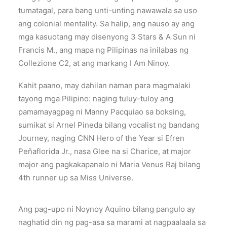
tumatagal, para bang unti-unting nawawala sa uso
ang colonial mentality. Sa halip, ang nauso ay ang
mga kasuotang may disenyong 3 Stars & A Sun ni
Francis M., ang mapa ng Pilipinas na inilabas ng
Collezione C2, at ang markang I Am Ninoy.
Kahit paano, may dahilan naman para magmalaki
tayong mga Pilipino: naging tuluy-tuloy ang
pamamayagpag ni Manny Pacquiao sa boksing,
sumikat si Arnel Pineda bilang vocalist ng bandang
Journey, naging CNN Hero of the Year si Efren
Peñaflorida Jr., nasa Glee na si Charice, at major
major ang pagkakapanalo ni Maria Venus Raj bilang
4th runner up sa Miss Universe.
Ang pag-upo ni Noynoy Aquino bilang pangulo ay
naghatid din ng pag-asa sa marami at nagpaalaala sa