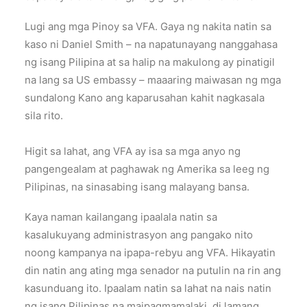
Lugi ang mga Pinoy sa VFA. Gaya ng nakita natin sa
kaso ni Daniel Smith – na napatunayang nanggahasa
ng isang Pilipina at sa halip na makulong ay pinatigil
na lang sa US embassy – maaaring maiwasan ng mga
sundalong Kano ang kaparusahan kahit nagkasala
sila rito.
Higit sa lahat, ang VFA ay isa sa mga anyo ng
pangengealam at paghawak ng Amerika sa leeg ng
Pilipinas, na sinasabing isang malayang bansa.
Kaya naman kailangang ipaalala natin sa
kasalukuyang administrasyon ang pangako nito
noong kampanya na ipapa-rebyu ang VFA. Hikayatin
din natin ang ating mga senador na putulin na rin ang
kasunduang ito. Ipaalam natin sa lahat na nais natin
ng isang Pilipinas na maipagmamalaki, di lamang