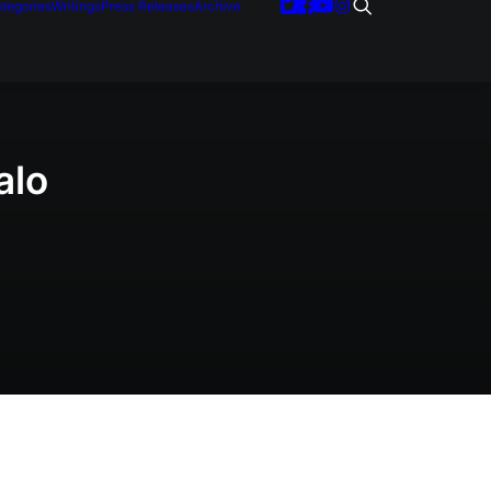
tegories
Writings
Press Releases
Archive
alo