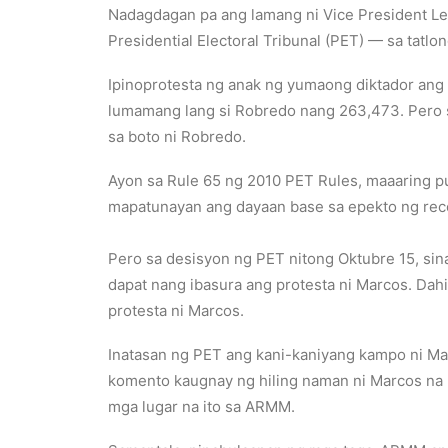
Nadagdagan pa ang lamang ni Vice President L
Presidential Electoral Tribunal (PET) — sa tatlon
Ipinoprotesta ng anak ng yumaong diktador ang 
lumamang lang si Robredo nang 263,473. Pero sa
sa boto ni Robredo.
Ayon sa Rule 65 ng 2010 PET Rules, maaaring pu
mapatunayan ang dayaan base sa epekto ng recou
Pero sa desisyon ng PET nitong Oktubre 15, sin
dapat nang ibasura ang protesta ni Marcos. Dah
protesta ni Marcos.
Inatasan ng PET ang kani-kaniyang kampo ni Mar
komento kaugnay ng hiling naman ni Marcos na 
mga lugar na ito sa ARMM.