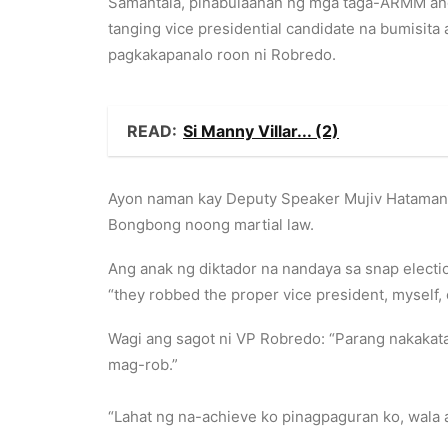
Samantala, pinabulaanan ng mga taga-ARMM ang
tanging vice presidential candidate na bumisita 
pagkakapanalo roon ni Robredo.
READ:
Si Manny Villar... (2)
Ayon naman kay Deputy Speaker Mujiv Hataman, 
Bongbong noong martial law.
Ang anak ng diktador na nandaya sa snap electi
“they robbed the proper vice president, myself, o
Wagi ang sagot ni VP Robredo: “Parang nakakata
mag-rob.”
“Lahat ng na-achieve ko pinagpaguran ko, wala 