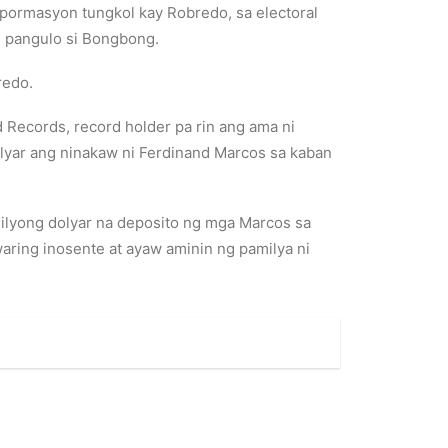
mpormasyon tungkol kay Robredo, sa electoral
g pangulo si Bongbong.
redo.
Records, record holder pa rin ang ama ni
yar ang ninakaw ni Ferdinand Marcos sa kaban
ilyong dolyar na deposito ng mga Marcos sa
ring inosente at ayaw aminin ng pamilya ni