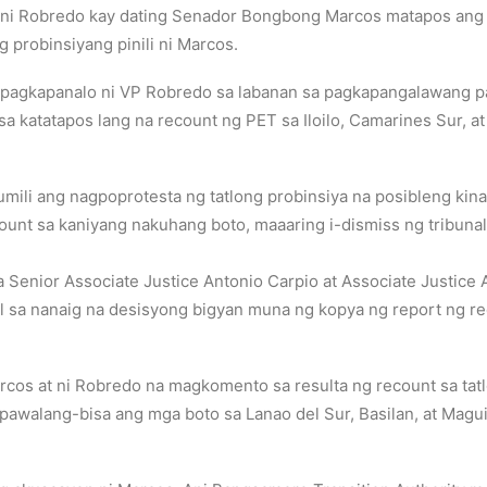
eni Robredo kay dating Senador Bongbong Marcos matapos ang
g probinsiyang pinili ni Marcos.
pagkapanalo ni VP Robredo sa labanan sa pagkapangalawang pang
 katatapos lang na recount ng PET sa Iloilo, Camarines Sur, at
mili ang nagpoprotesta ng tatlong probinsiya na posibleng kina
nt sa kaniyang nakuhang boto, maaaring i-dismiss ng tribunal 
a Senior Associate Justice Antonio Carpio at Associate Justice
il sa nanaig na desisyong bigyan muna ng kopya ng report ng r
cos at ni Robredo na magkomento sa resulta ng recount sa tatlo
pawalang-bisa ang mga boto sa Lanao del Sur, Basilan, at Mag