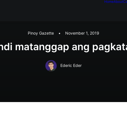
Home
About
Ca
Pinoy Gazette
•
November 1, 2019
ndi matanggap ang pagkat
Ederic Eder