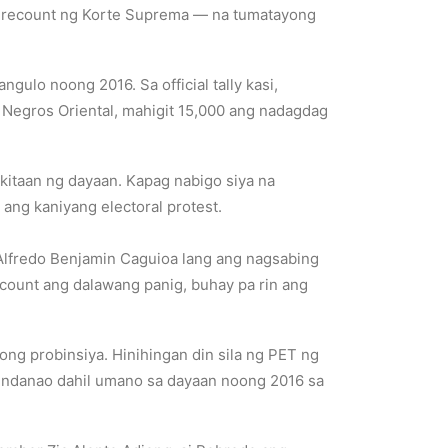
 recount ng Korte Suprema — na tumatayong
ulo noong 2016. Sa official tally kasi,
 Negros Oriental, mahigit 15,000 ang nadagdag
kitaan ng dayaan. Kapag nabigo siya na
ang kaniyang electoral protest.
 Alfredo Benjamin Caguioa lang ang nagsabing
ecount ang dalawang panig, buhay pa rin ang
ng probinsiya. Hinihingan din sila ng PET ng
uindanao dahil umano sa dayaan noong 2016 sa