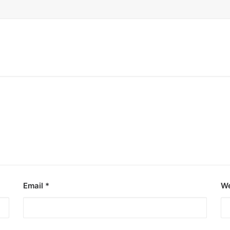
Email
*
We