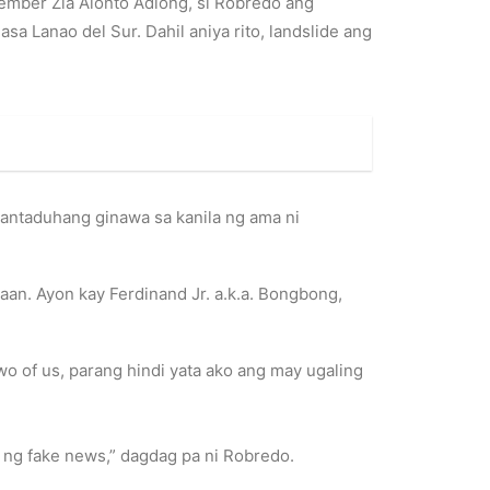
mber Zia Alonto Adiong, si Robredo ang
sa Lanao del Sur. Dahil aniya rito, landslide ang
antaduhang ginawa sa kanila ng ama ni
an. Ayon kay Ferdinand Jr. a.k.a. Bongbong,
o of us, parang hindi yata ako ang may ugaling
 ng fake news,” dagdag pa ni Robredo.