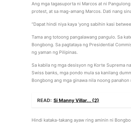
Ang mga tagasuporta ni Marcos at ni Pangulong 
protest, at sa mag-amang Marcos. Dati nang sin
“Dapat hindi niya kaya ‘yong sabihin kasi between
Tama ang totoong pangalawang pangulo. Sa kate
Bongbong. Sa pagtataya ng Presidential Commi
ng yaman ng Pilipinas.
Sa kabila ng mga desisyon ng Korte Suprema na
Swiss banks, mga pondo mula sa kanilang dummy
Bongbong ang mga ginawa nila noong panahon n
READ:
Si Manny Villar... (2)
Hindi kataka-takang ayaw ring aminin ni Bongbo