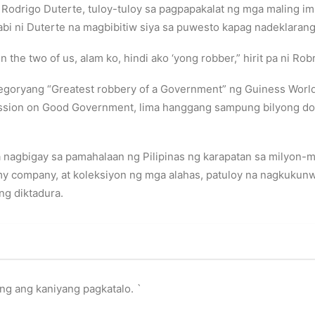
Rodrigo Duterte, tuloy-tuloy sa pagpapakalat ng mga maling i
abi ni Duterte na magbibitiw siya sa puwesto kapag nadeklaran
 the two of us, alam ko, hindi ako ‘yong robber,” hirit pa ni Rob
goryang “Greatest robbery of a Government” ng Guiness World 
ssion on Good Government, lima hanggang sampung bilyong dol
 nagbigay sa pamahalaan ng Pilipinas ng karapatan sa milyon-m
 company, at koleksiyon ng mga alahas, patuloy na nagkukunwa
g diktadura.
ng ang kaniyang pagkatalo. `