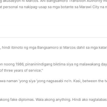
 akusasyon ni Marcos. Ani Bangsamoro Transition Authority me
at personal na nakipag-usap sa mga botante sa Marawi City na na
hindi ibinoto ng mga Bangsamoro si Marcos dahil sa mga katar
on noong 1986, pinaninindigang biktima siya ng malawakang daya
f three years of service.”
wa naman ‘yong siya ‘yong nagsasabi no’n. Kasi, between the tw
akong fake diplomas. Wala akong anything. Hindi ako naglalabas