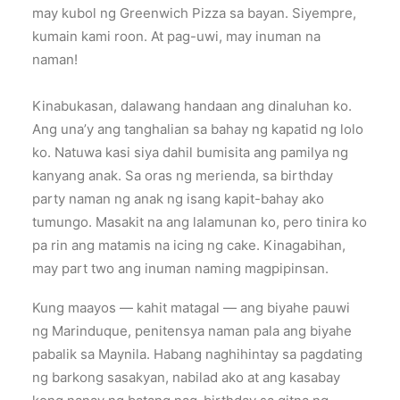
may kubol ng Greenwich Pizza sa bayan. Siyempre,
kumain kami roon. At pag-uwi, may inuman na
naman!
Kinabukasan, dalawang handaan ang dinaluhan ko.
Ang una’y ang tanghalian sa bahay ng kapatid ng lolo
ko. Natuwa kasi siya dahil bumisita ang pamilya ng
kanyang anak. Sa oras ng merienda, sa birthday
party naman ng anak ng isang kapit-bahay ako
tumungo. Masakit na ang lalamunan ko, pero tinira ko
pa rin ang matamis na icing ng cake. Kinagabihan,
may part two ang inuman naming magpipinsan.
Kung maayos — kahit matagal — ang biyahe pauwi
ng Marinduque, penitensya naman pala ang biyahe
pabalik sa Maynila. Habang naghihintay sa pagdating
ng barkong sasakyan, nabilad ako at ang kasabay