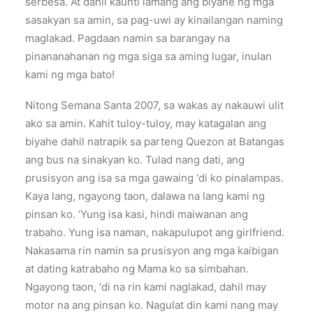
serbesa. At dahil kaunti lamang ang biyahe ng mga
sasakyan sa amin, sa pag-uwi ay kinailangan naming
maglakad. Pagdaan namin sa barangay na
pinananahanan ng mga siga sa aming lugar, inulan
kami ng mga bato!
Nitong Semana Santa 2007, sa wakas ay nakauwi ulit
ako sa amin. Kahit tuloy-tuloy, may katagalan ang
biyahe dahil natrapik sa parteng Quezon at Batangas
ang bus na sinakyan ko. Tulad nang dati, ang
prusisyon ang isa sa mga gawaing ‘di ko pinalampas.
Kaya lang, ngayong taon, dalawa na lang kami ng
pinsan ko. ‘Yung isa kasi, hindi maiwanan ang
trabaho. Yung isa naman, nakapulupot ang girlfriend.
Nakasama rin namin sa prusisyon ang mga kaibigan
at dating katrabaho ng Mama ko sa simbahan.
Ngayong taon, ‘di na rin kami naglakad, dahil may
motor na ang pinsan ko. Nagulat din kami nang may