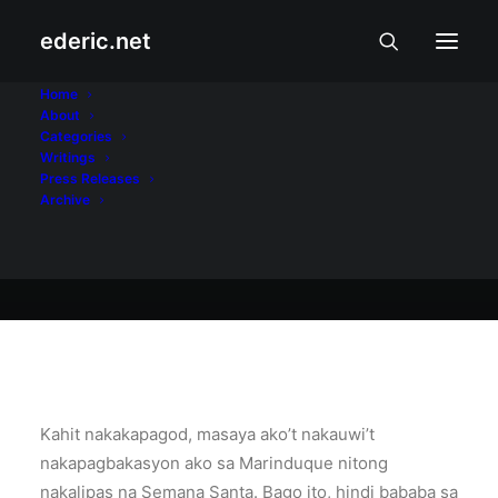
ederic.net
April 27, 2007
Home
About
Bakasyon
Categories
Writings
Press Releases
Archive
Ederic Eder
Kahit nakakapagod, masaya ako’t nakauwi’t
nakapagbakasyon ako sa Marinduque nitong
nakalipas na Semana Santa. Bago ito, hindi bababa sa