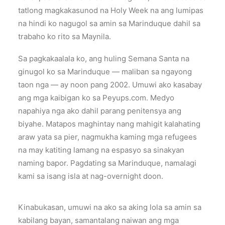
tatlong magkakasunod na Holy Week na ang lumipas
na hindi ko nagugol sa amin sa Marinduque dahil sa
trabaho ko rito sa Maynila.
Sa pagkakaalala ko, ang huling Semana Santa na
ginugol ko sa Marinduque — maliban sa ngayong
taon nga — ay noon pang 2002. Umuwi ako kasabay
ang mga kaibigan ko sa Peyups.com. Medyo
napahiya nga ako dahil parang penitensya ang
biyahe. Matapos maghintay nang mahigit kalahating
araw yata sa pier, nagmukha kaming mga refugees
na may katiting lamang na espasyo sa sinakyan
naming bapor. Pagdating sa Marinduque, namalagi
kami sa isang isla at nag-overnight doon.
Kinabukasan, umuwi na ako sa aking lola sa amin sa
kabilang bayan, samantalang naiwan ang mga