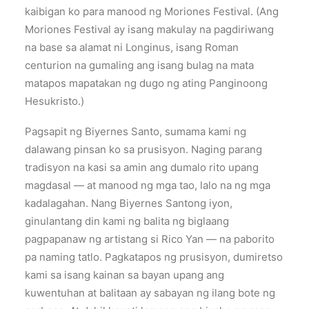
kaibigan ko para manood ng Moriones Festival. (Ang
Moriones Festival ay isang makulay na pagdiriwang
na base sa alamat ni Longinus, isang Roman
centurion na gumaling ang isang bulag na mata
matapos mapatakan ng dugo ng ating Panginoong
Hesukristo.)
Pagsapit ng Biyernes Santo, sumama kami ng
dalawang pinsan ko sa prusisyon. Naging parang
tradisyon na kasi sa amin ang dumalo rito upang
magdasal — at manood ng mga tao, lalo na ng mga
kadalagahan. Nang Biyernes Santong iyon,
ginulantang din kami ng balita ng biglaang
pagpapanaw ng artistang si Rico Yan — na paborito
pa naming tatlo. Pagkatapos ng prusisyon, dumiretso
kami sa isang kainan sa bayan upang ang
kuwentuhan at balitaan ay sabayan ng ilang bote ng