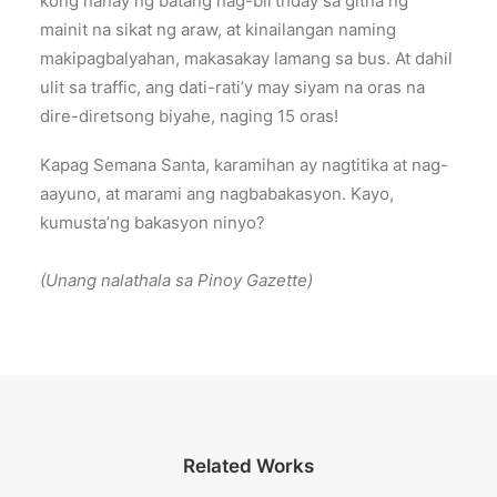
kong nanay ng batang nag-birthday sa gitna ng
mainit na sikat ng araw, at kinailangan naming
makipagbalyahan, makasakay lamang sa bus. At dahil
ulit sa traffic, ang dati-rati’y may siyam na oras na
dire-diretsong biyahe, naging 15 oras!
Kapag Semana Santa, karamihan ay nagtitika at nag-
aayuno, at marami ang nagbabakasyon. Kayo,
kumusta’ng bakasyon ninyo?
(Unang nalathala sa Pinoy Gazette)
Related Works