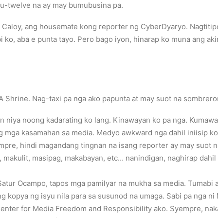
gtu-twelve na ay may bumubusina pa.
 Caloy, ang housemate kong reporter ng CyberDyaryo. Nagtitip
i ko, aba e punta tayo. Pero bago iyon, hinarap ko muna ang ak
 Shrine. Nag-taxi pa nga ako papunta at may suot na sombrer
an niya noong kadarating ko lang. Kinawayan ko pa nga. Kumaway
 mga kasamahan sa media. Medyo awkward nga dahil iniisip ko: a
pre, hindi magandang tingnan na isang reporter ay may suot na 
 makulit, masipag, makabayan, etc… nanindigan, naghirap dahil 
a Satur Ocampo, tapos mga pamilyar na mukha sa media. Tumabi a
ng kopya ng isyu nila para sa susunod na umaga. Sabi pa nga ni Ma
ga-Center for Media Freedom and Responsibility ako. Syempre, nak