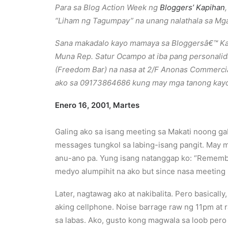
Para sa Blog Action Week ng
Bloggers’ Kapihan
“Liham ng Tagumpay” na unang nalathala sa M
Sana makadalo kayo mamaya sa Bloggersâ€™ Ka
Muna Rep. Satur Ocampo at iba pang personalid
(Freedom Bar) na nasa at 2/F Anonas Commercial
ako sa 09173864686 kung may mga tanong kay
Enero 16, 2001, Martes
Galing ako sa isang meeting sa Makati noong g
messages tungkol sa labing-isang pangit. May m
anu-ano pa. Yung isang natanggap ko: “Remember
medyo alumpihit na ako but since nasa meeting
Later, nagtawag ako at nakibalita. Pero basicall
aking cellphone. Noise barrage raw ng 11pm at
sa labas. Ako, gusto kong magwala sa loob pero