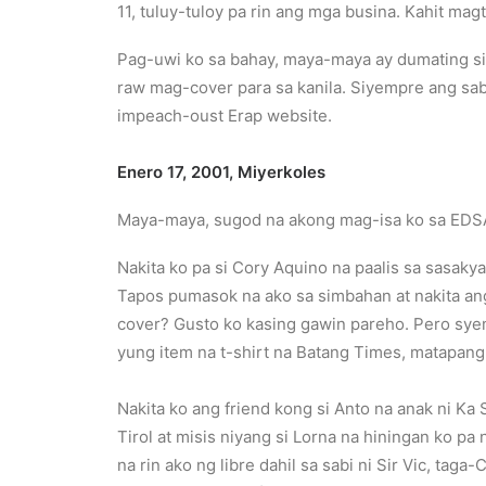
11, tuluy-tuloy pa rin ang mga busina. Kahit ma
Pag-uwi ko sa bahay, maya-maya ay dumating si
raw mag-cover para sa kanila. Siyempre ang sab
impeach-oust Erap website.
Enero 17,
2001,
Miyerkoles
Maya-maya, sugod na akong mag-isa ko sa EDSA
Nakita ko pa si Cory Aquino na paalis sa sasaky
Tapos pumasok na ako sa simbahan at nakita ang
cover? Gusto ko kasing gawin pareho. Pero syem
yung item na t-shirt na Batang Times, matapang,
Nakita ko ang friend kong si Anto na anak ni K
Tirol at misis niyang si Lorna na hiningan ko pa 
na rin ako ng libre dahil sa sabi ni Sir Vic, ta