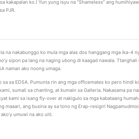
 sa kakapalan ko.) Yun yung isyu na “Shameless” ang humihiyaw 
sa PJR.
uela na nakabunggo ko mula mga alas dos hanggang mga ika-4 ng
o’y sipon pa lang na naging ubong di kaagad nawala. Ttanghali 
DSA naman ako noong umaga.
o sa sa EDSA. Pumunta rin ang mga officemates ko pero hindi ko
kami, sumali sa chanting, at kumain sa Galleria. Nakasama pa n
yat kami sa isang fly-over at nakigulo sa mga kabataang humah
g maaari, ang busina ay sa tono ng Erap-resign! Nagpamudmod 
ako’y umuwi na ako ulit.