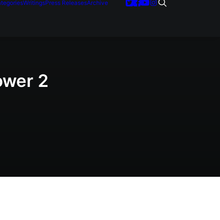
tegories
Writings
Press Releases
Archive
ower 2