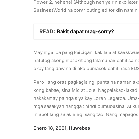
Power 2, hehehe! (Although nahiya rin ako later
BusinessWorld na contributing editor din namin 
READ:
Bakit dapat mag-sorry?
May mga iba pang kaibigan, kakilala at kaeskw
natulog akong masakit ang lalamunan dahil sa no
okay lang daw na di ako pumasok dahil nasa E
Pero ilang oras pagkagising, punta na naman ak
kong babae, sina Miq at Joie. Nagpalakad-lakad 
nakakamay pa nga siya kay Loren Legarda. Umak
mga sasakyan hangga’t hindi bumubusina. At kun
iniabot lang sa akin ng isang tao. Nang mapagod 
Enero 18,
2001,
Huwebes