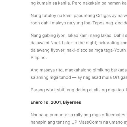
ng kumain sa kanila. Pero nakakain pa naman k
Nang tutuloy na kami papuntang Ortigas ay nai
roon dahil malayo na yung iba. Tapos nag-decide
Nang gabing iyon, lakad kami nang lakad. Dahil
dalawa ni Noel. Later in the night, nakarating k
dalawang flyover, naki-disco sa mga taga-Youth 
Pilipino.
Ang masaya rito, magkahalong gimik ng barkada a
sa aming mga tuhod — ay naglakad mula Ortiga
Parang work shift ang dating at alis ng mga tao. 
Enero 19,
2001,
Biyernes
Naunang pumunta sa rally ang mga officemates k
hanapin ang tent ng UP MassComm na umano ay n