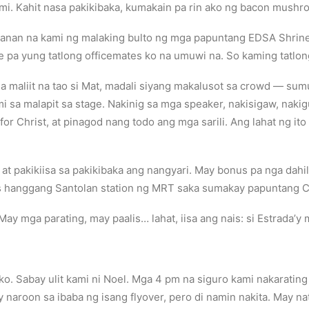
ami. Kahit nasa pakikibaka, kumakain pa rin ako ng bacon mush
wanan na kami ng malaking bulto ng mga papuntang EDSA Shrine.
 pa yung tatlong officemates ko na umuwi na. So kaming tatlong
 sa maliit na tao si Mat, madali siyang makalusot sa crowd — s
ami sa malapit sa stage. Nakinig sa mga speaker, nakisigaw, nak
for Christ, at pinagod nang todo ang mga sarili. Ang lahat ng i
t pakikiisa sa pakikibaka ang nangyari. May bonus pa nga dahil
s hanggang Santolan station ng MRT saka sumakay papuntang 
May mga parating, may paalis… lahat, iisa ang nais: si Estrada’y 
o. Sabay ulit kami ni Noel. Mga 4 pm na siguro kami nakarating
aroon sa ibaba ng isang flyover, pero di namin nakita. May n