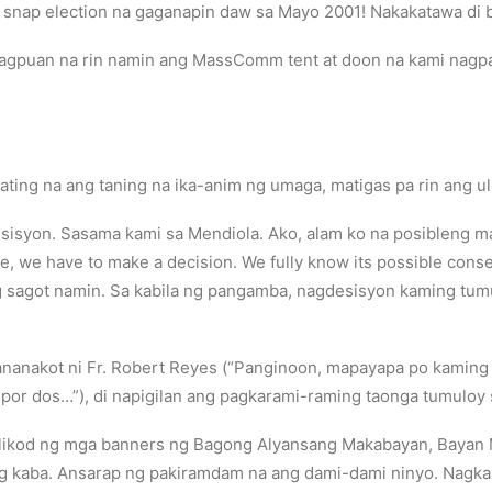
g snap election na gaganapin daw sa Mayo 2001! Nakakatawa di 
 natagpuan na rin namin ang MassComm tent at doon na kami nag
ting na ang taning na ika-anim ng umaga, matigas pa rin ang u
sisyon. Sasama kami sa Mendiola. Ako, alam ko na posibleng 
e, we have to make a decision. We fully know its possible con
g sagot namin. Sa kabila ng pangamba, nagdesisyon kaming tum
g pananakot ni Fr. Robert Reyes (“Panginoon, mapayapa po kam
por dos…”), di napigilan ang pagkarami-raming taonga tumuloy 
likod ng mga banners ng Bagong Alyansang Makabayan, Bayan M
g kaba. Ansarap ng pakiramdam na ang dami-dami ninyo. Nagkaka