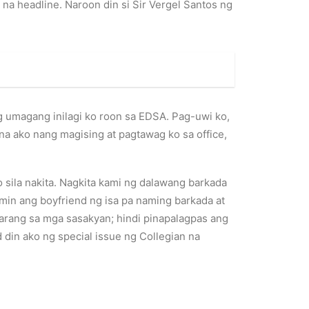
na headline. Naroon din si Sir Vergel Santos ng
 umagang inilagi ko roon sa EDSA. Pag-uwi ko,
na ako nang magising at pagtawag ko sa office,
 sila nakita. Nagkita kami ng dalawang barkada
amin ang boyfriend ng isa pa naming barkada at
arang sa mga sasakyan; hindi pinapalagpas ang
din ako ng special issue ng Collegian na