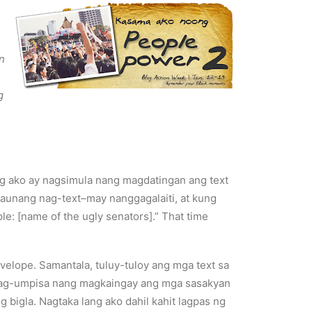
n
g
g ako ay nagsimula nang magdatingan ang text
naunang nag-text–may nanggagalaiti, at kung
e: [name of the ugly senators].” That time
nvelope. Samantala, tuluy-tuloy ang mga text sa
o nag-umpisa nang magkaingay ang mga sasakyan
bigla. Nagtaka lang ako dahil kahit lagpas ng