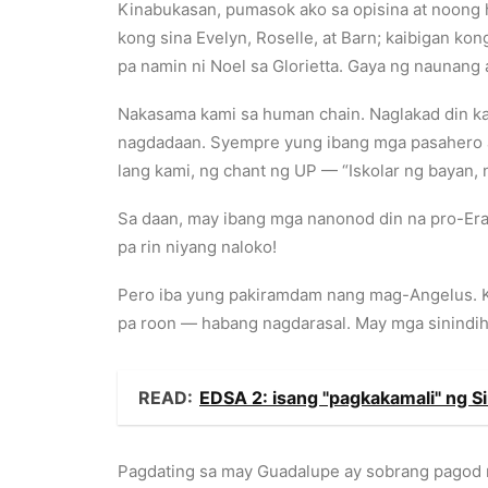
Kinabukasan, pumasok ako sa opisina at noong 
kong sina Evelyn, Roselle, at Barn; kaibigan ko
pa namin ni Noel sa Glorietta. Gaya ng naunang
Nakasama kami sa human chain. Naglakad din ka
nagdadaan. Syempre yung ibang mga pasahero ay
lang kami, ng chant ng UP — “Iskolar ng bayan
Sa daan, may ibang mga nanonod din na pro-Erap
pa rin niyang naloko!
Pero iba yung pakiramdam nang mag-Angelus. Ka
pa roon — habang nagdarasal. May mga sinindih
READ:
EDSA 2: isang "pagkakamali" ng 
Pagdating sa may Guadalupe ay sobrang pagod n