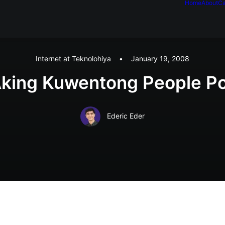
Home
About
Ca
Internet at Teknolohiya
•
January 19, 2008
king Kuwentong People P
Ederic Eder