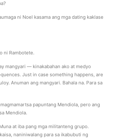
ba?
paumaga ni Noel kasama ang mga dating kaklase
lo ni Rambotete.
may mangyari — kinakabahan ako at medyo
sequences. Just in case something happens, are
uloy. Anuman ang mangyari. Bahala na. Para sa
ing magmamartsa papuntang Mendiola, pero ang
sa Mendiola.
una at iba pang mga militanteng grupo.
isa, naniniwalang para sa ikabubuti ng