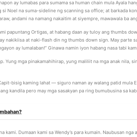
hapon ay lumabas para sumama sa human chain mula Ayala hang
ng si Noel na suma-sideline ng scanning sa office; at barkada k
 araw, andami na namang nakaitim at siyempre, mawawala ba an
mi papuntang Ortigas, at habang daan ay tuloy ang thumbs dow
 nakikiisa at naki-flash din ng thumbs down sign. May parte s
, ngayon ay lumalaban!” Ginawa namin iyon habang nasa tabi ka
. Yung mga pinakamahihirap, yung maliliit na mga anak nila, si
pit-bisig kaming lahat — siguro naman ay walang patid mula E
ang kandila pero may mga sasakyan pa ring bumubusina sa kabi
Simbahan?
a kami. Dumaan kami sa Wendy’s para kumain. Naubusan nga at