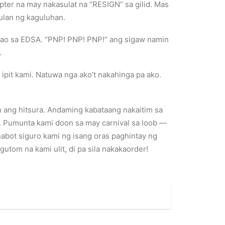
pter na may nakasulat na “RESIGN” sa gilid. Mas
lan ng kaguluhan.
 tao sa EDSA. “PNP! PNP! PNP!” ang sigaw namin
.
ipit kami. Natuwa nga ako’t nakahinga pa ako.
 ang hitsura. Andaming kabataang nakaitim sa
a. Pumunta kami doon sa may carnival sa loob —
abot siguro kami ng isang oras paghintay ng
utom na kami ulit, di pa sila nakakaorder!