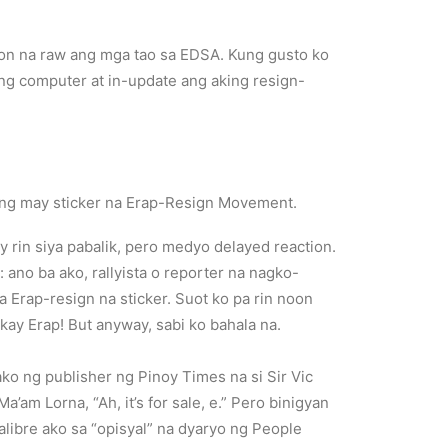
on na raw ang mga tao sa EDSA. Kung gusto ko
ing computer at in-update ang aking resign-
ong may sticker na Erap-Resign Movement.
 rin siya pabalik, pero medyo delayed reaction.
no ba ako, rallyista o reporter na nagko-
Erap-resign na sticker. Suot ko pa rin noon
kay Erap! But anyway, sabi ko bahala na.
ko ng publisher ng Pinoy Times na si Sir Vic
’am Lorna, “Ah, it’s for sale, e.” Pero binigyan
alibre ako sa “opisyal” na dyaryo ng People