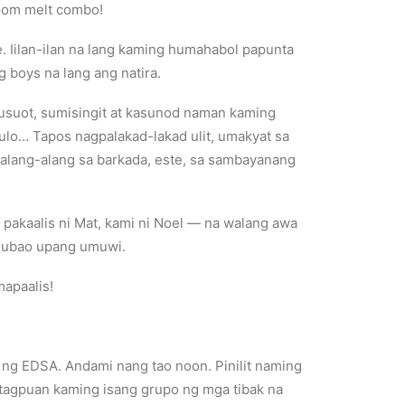
room melt combo!
 Iilan-ilan na lang kaming humahabol papunta
 boys na lang ang natira.
umusuot, sumisingit at kasunod naman kaming
igulo… Tapos nagpalakad-lakad ulit, umakyat sa
to alang-alang sa barkada, este, sa sambayanang
 pakaalis ni Mat, kami ni Noel — na walang awa
Cubao upang umuwi.
mapaalis!
 ng EDSA. Andami nang tao noon. Pinilit naming
atagpuan kaming isang grupo ng mga tibak na