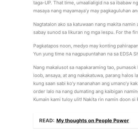
taga-UP. That time, umaalialigid na sa ibabaw n
masaya nang mayamaya’y may pagkaguluhan ang 
Nagtatalon ako sa katuwaan nang makita namin 
sabay sunod sa likuran ng mga lespu. For the fir
Pagkatapos noon, medyo may konting pahirapan da
Yun yung time na nagpupuntahan na sa EDSA Sh
Nang makalusot sa napakaraming tao, pumasok k
loob, ansaya, at ang nakakatuwa, parang halos 
kung saan sabi ko’y nananahan ang umano’y kak
order lalo na nang dumating ang kaibigan naming
Kumain kami tuloy ulit! Nakita rin namin doon s
READ:
My thoughts on People Power