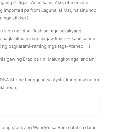
gang Ortigas. Anim kami: Ako; officemates
ong imported pa from Laguna, si Mat, na sinundo
g mga sticker?
n sign na ipina-flash sa mga sasakyang
a paglalakad na sumisigaw kami — kahit aanim
mi ng pagkarami-raming mga taga-Ateneo. =)
misigaw ng Erap pa rin! Malungkot nga, andami
DSA Shrine hanggang sa Ayala, kung may natira
la noon.
a ng stock ang Wendy’s sa Boni dahil sa dami