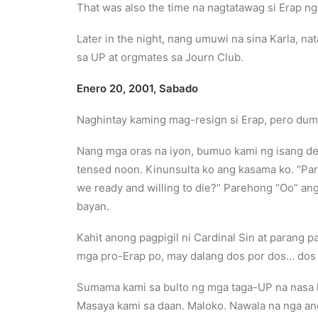
That was also the time na nagtatawag si Erap n
Later in the night, nang umuwi na sina Karla,
sa UP at orgmates sa Journ Club.
Enero 20,
2001,
Sabado
Naghintay kaming mag-resign si Erap, pero duma
Nang mga oras na iyon, bumuo kami ng isang de
tensed noon. Kinunsulta ko ang kasama ko. “Par
we ready and willing to die?” Parehong “Oo” an
bayan.
Kahit anong pagpigil ni Cardinal Sin at paran
mga pro-Erap po, may dalang dos por dos… dos 
Sumama kami sa bulto ng mga taga-UP na nasa 
Masaya kami sa daan. Maloko. Nawala na nga an