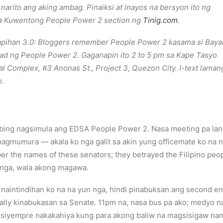
, narito ang aking ambag. Pinaiksi at inayos na bersyon ito ng
ga Kuwentong People Power 2 section ng
Tinig.com
.
pihan 3.0: Bloggers remember People Power 2 kasama si Baya
ad ng People Power 2. Gaganapin ito 2 to 5 pm sa Kape Tasyo
 Complex, #3 Anonas St., Project 3, Quezon City. I-text laman
o
.
abing nagsimula ang EDSA People Power 2. Nasa meeting pa lan
agmumura — akala ko nga galit sa akin yung officemate ko na 
 the names of these senators; they betrayed the Filipino peopl
 nga, wala akong magawa.
y, naintindihan ko na na yun nga, hindi pinabuksan ang second e
 rally kinabukasan sa Senate. 11pm na, nasa bus pa ako; medy
 siyempre nakakahiya kung para akong baliw na magsisigaw nang 