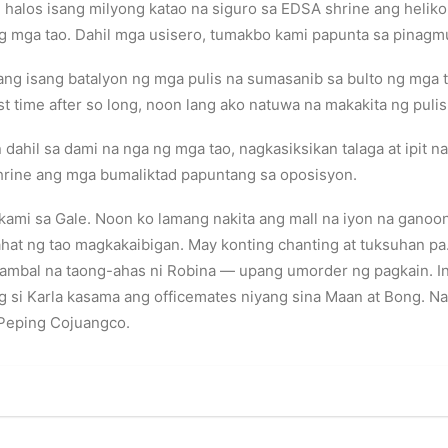
g halos isang milyong katao na siguro sa EDSA shrine ang heliko
mga tao. Dahil mga usisero, tumakbo kami papunta sa pinagmu
ang isang batalyon ng mga pulis na sumasanib sa bulto ng mga
st time after so long, noon lang ako natuwa na makakita ng pulis
hil sa dami na nga ng mga tao, nagkasiksikan talaga at ipit na 
rine ang mga bumaliktad papuntang sa oposisyon.
ami sa Gale. Noon ko lamang nakita ang mall na iyon na ganoon
lahat ng tao magkakaibigan. May konting chanting at tuksuhan p
ambal na taong-ahas ni Robina — upang umorder ng pagkain. In
 si Karla kasama ang officemates niyang sina Maan at Bong. Nag
i Peping Cojuangco.