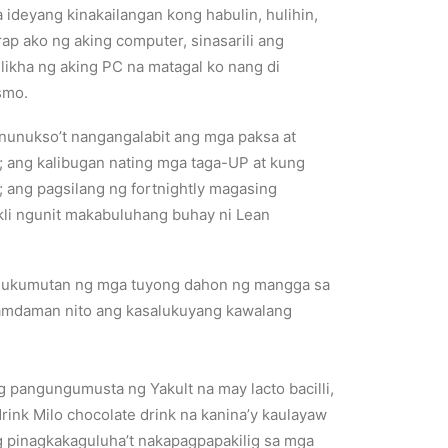
deyang kinakailangan kong habulin, hulihin,
ap ako ng aking computer, sinasarili ang
likha ng aking PC na matagal ko nang di
smo.
anunukso’t nangangalabit ang mga paksa at
; ang kalibugan nating mga taga-UP at kung
 ang pagsilang ng fortnightly magasing
kli ngunit makabuluhang buhay ni Lean
kinukumutan ng mga tuyong dahon ng mangga sa
ramdaman nito ang kasalukuyang kawalang
 pangungumusta ng Yakult na may lacto bacilli,
ink Milo chocolate drink na kanina’y kaulayaw
g pinagkakaguluha’t nakapagpapakilig sa mga