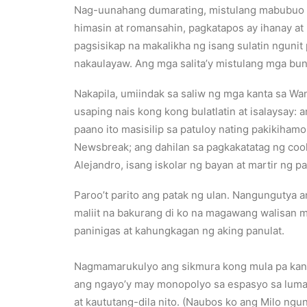
Nag-uunahang dumarating, mistulang mabubuo ng
himasin at romansahin, pagkatapos ay ihanay at 
pagsisikap na makalikha ng isang sulatin ngunit
nakaulayaw. Ang mga salita’y mistulang mga bu
Nakapila, umiindak sa saliw ng mga kanta sa Wa
usaping nais kong kong bulatlatin at isalaysay
paano ito masisilip sa patuloy nating pakikiha
Newsbreak; ang dahilan sa pagkakatatag ng coo
Alejandro, isang iskolar ng bayan at martir ng
Paroo’t parito ang patak ng ulan. Nangungutya
maliit na bakurang di ko na magawang walisan
paninigas at kahungkagan ng aking panulat.
Nagmamarukulyo ang sikmura kong mula pa kanina
ang ngayo’y may monopolyo sa espasyo sa luma k
at kaututang-dila nito. (Naubos ko ang Milo ng