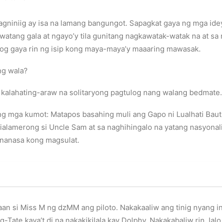
agniniig ay isa na lamang bangungot. Sapagkat gaya ng mga id
diwatang gala at ngayo’y tila gunitang nagkawatak-watak na at 
bog gaya rin ng isip kong maya-maya’y maaaring mawasak.
ng wala?
kalahating-araw na solitaryong pagtulog nang walang bedmate.
 ng mga kumot: Matapos basahing muli ang Gapo ni Lualhati Bau
kialamerong si Uncle Sam at sa naghihingalo na yatang nasyonali
gnanasa kong magsulat.
an si Miss M ng dzMM ang piloto. Nakakaaliw ang tinig nyang ini
g-Tate kaya’t di na nakakikilala kay Dolphy. Nakakabaliw rin, l