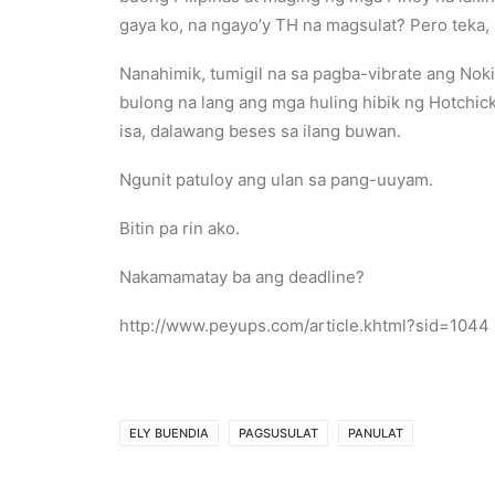
gaya ko, na ngayo’y TH na magsulat? Pero teka, 
Nanahimik, tumigil na sa pagba-vibrate ang Nok
bulong na lang ang mga huling hibik ng Hotchic
isa, dalawang beses sa ilang buwan.
Ngunit patuloy ang ulan sa pang-uuyam.
Bitin pa rin ako.
Nakamamatay ba ang deadline?
http://www.peyups.com/article.khtml?sid=1044
ELY BUENDIA
PAGSUSULAT
PANULAT