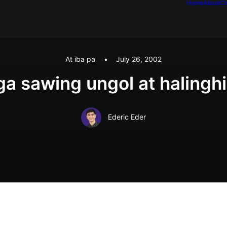
Home
About
Ca
At iba pa
•
July 26, 2002
a sawing ungol at halingh
Ederic Eder