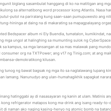
unit biglang sasambulat hanggang di ko na matitigan ang mga i
ikulong sa alternatibong word processor kong Atlantis. Nasa har
 putul-putol na pariralang kung saan-saan pumupuwesto ang nili
ntung-hininga at daing na di makarating sa mapagpalayang orga
nted Bedspacer album ni Ely Buendia, tumatalon, kumikindat, n
: ang mga ungol at halinghing sa mumunting sulok ng CyberSpace
mok sa kampus, sa mga lansangan at sa mas malawak pang mundo;
l consumer org na TXTPower; ang v17 ng Tinig.com; at ang mai
 pambansa-demokratikong kilusan.
 ang tunog ng bawat bagsak ng mga ito sa naglalawang lupang 
 man lamang. Nanunudyo ang ulan–humahagikhik sapagkat nara
ng hatinggabi ay di nasasayaran ng kanin at ulam. Matinis ang
ong refrigerator matapos kong ma-drink ang isang ready-to-dr
unit di naman ako naging kasing-henyo ng atomic bomb na batan