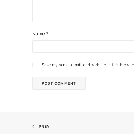
Name
*
Save my name, email, and website in this browse
February 12, 2024
Conquering enemy forts: strategies t
Win by upgrading hero’s skills with an ML rechar
PREV