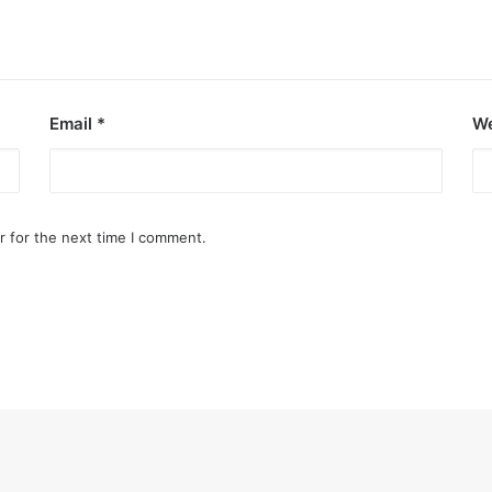
Email
*
We
r for the next time I comment.
o destroy opponent’s turrets
ge.