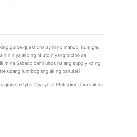
king guide questions ay di ko mabuo. Bumigay
inin niya ako ng niluto niyang tocino sa
ilim na Sabado dahil ubos na ang supply ko ng
ete upang lumibog ang aking panulat?
maging sa CyberDyaryo at Philippine Journalism