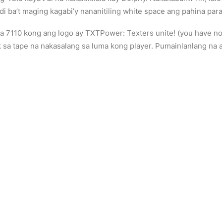
di ba’t maging kagabi’y nananitiling white space ang pahina para
ia 7110 kong ang logo ay TXTPower: Texters unite! (you have no
k sa tape na nakasalang sa luma kong player. Pumainlanlang na 