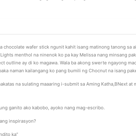
chocolate wafer stick ngunit kahit isang matinong tanong sa a
 Lights menthol na ninenok ko pa kay Melissa nang minsang paka
ect outline ay di ko magawa. Wala ba akong swerte ngayong mad
 baka naman kailangang ko pang bumili ng Chocnut na isang pak
katas na sulating maaaring i-submit sa Aming Katha,BNext at 
ng ganito ako kabobo, ayoko nang mag-escribo.
lang inspirasyon?
ndito ka”