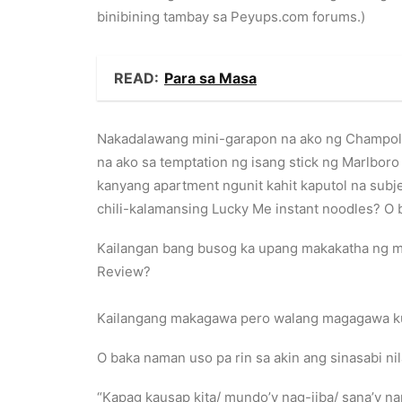
binibining tambay sa Peyups.com forums.)
READ:
Para sa Masa
Nakadalawang mini-garapon na ako ng Champola 
na ako sa temptation ng isang stick ng Marlboro
kanyang apartment ngunit kahit kaputol na subj
chili-kalamansing Lucky Me instant noodles? O
Kailangan bang busog ka upang makakatha ng ma
Review?
Kailangang makagawa pero walang magagawa ku
O baka naman uso pa rin sa akin ang sinasabi ni
“Kapag kausap kita/ mundo’y nag-iiba/ sana’y na