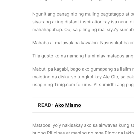
Ngunit ang panaginip ng muling pagtatagpo at p
siya–ang aking distant inspiration–ay isa nang 
mahahapuhap. Oo, sa piling ng iba, siya’y suma
Mahaba at malawak na kawalan. Nasusukat ba a
Tila gusto ko na namang humimlay matapos ang 
Mabuti pa kagabi, bago ako gumapang sa ilalim
maigting na diskurso tungkol kay Ate Glo, sa pa
usapin ng Tinig.com forums. At sumidhi ang pa
READ:
Ako Mismo
Matapos iyo’y nakisakay ako sa airwaves kung sa
buong Pilipinas at maging ng mga Pinoy na lakin