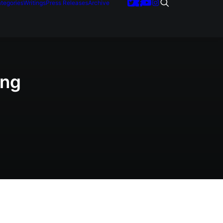
tegories
Writings
Press Releases
Archive
ing