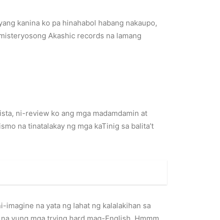
eyang kanina ko pa hinahabol habang nakaupo,
sa misteryosong Akashic records na lamang
tista, ni-review ko ang mga madamdamin at
smo na tinatalakay ng mga kaTinig sa balita’t
-imagine na yata ng lahat ng kalalakihan sa
alo na yung mga trying hard mag-English. Hmmm,