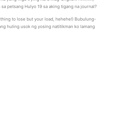
 sa petsang Hulyo 19 sa aking tigang na journal?
thing to lose but your load, hehehe!) Bubulung-
ang huling usok ng yosing natitikman ko lamang