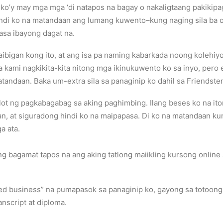
 ko’y may mga mga ‘di natapos na bagay o nakaligtaang pakiki
Hindi ko na matandaan ang lumang kuwento–kung naging sila ba o
sa ibayong dagat na.
ibigan kong ito, at ang isa pa naming kabarkada noong kolehiyo
kami nagkikita-kita nitong mga ikinukuwento ko sa inyo, pero 
tandaan. Baka um-extra sila sa panaginip ko dahil sa Friendster
ot ng pagkabagabag sa aking paghimbing. Ilang beses ko na ito
an, at siguradong hindi ko na maipapasa. Di ko na matandaan k
a ata.
ng bagamat tapos na ang aking tatlong maiikling kursong online
ed business” na pumapasok sa panaginip ko, gayong sa totoong 
nscript at diploma.