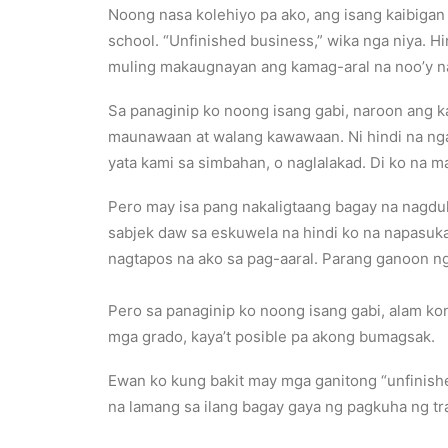
Noong nasa kolehiyo pa ako, ang isang kaibigan
school. “Unfinished business,” wika nga niya. 
muling makaugnayan ang kamag-aral na noo’y na
Sa panaginip ko noong isang gabi, naroon ang ka
maunawaan at walang kawawaan. Ni hindi na nga 
yata kami sa simbahan, o naglalakad. Di ko na ma
Pero may isa pang nakaligtaang bagay na nagdul
sabjek daw sa eskuwela na hindi ko na napasuk
nagtapos na ako sa pag-aaral. Parang ganoon ng
Pero sa panaginip ko noong isang gabi, alam ko
mga grado, kaya’t posible pa akong bumagsak.
Ewan ko kung bakit may mga ganitong “unfinish
na lamang sa ilang bagay gaya ng pagkuha ng tra