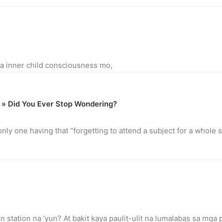
a inner child consciousness mo,
 » Did You Ever Stop Wondering?
only one having that “forgetting to attend a subject for a whole
in station na ‘yun? At bakit kaya paulit-ulit na lumalabas sa mga