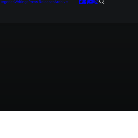
tegories
Writings
Press Releases
Archive