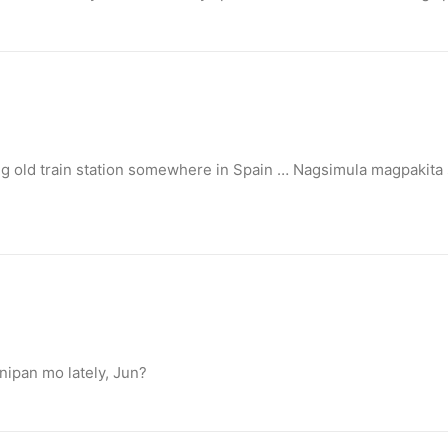
nimal activism
Canada, Pamela Anderson has made…
ang old train station somewhere in Spain … Nagsimula magpakita
ipan mo lately, Jun?