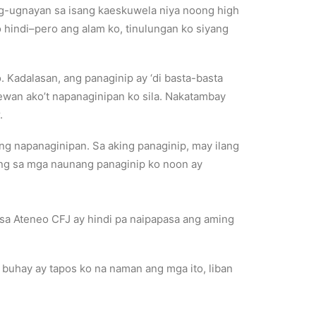
pag-ugnayan sa isang kaeskuwela niya noong high
 hindi–pero ang alam ko, tinulungan ko siyang
. Kadalasan, ang panaginip ay ‘di basta-basta
ewan ako’t napanaginipan ko sila. Nakatambay
.
ng napanaginipan. Sa aking panaginip, may ilang
ung sa mga naunang panaginip ko noon ay
 sa Ateneo CFJ ay hindi pa naipapasa ang aming
buhay ay tapos ko na naman ang mga ito, liban