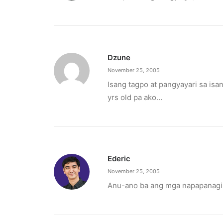
March 2, 2023
PETA celebrates Pamela Anderson’s a
“From the Philippines to her home country of 
Dzune
November 25, 2005
by ederic.net
Isang tagpo at pangyayari sa is
yrs old pa ako…
Ederic
November 25, 2005
Anu-ano ba ang mga napapanagin