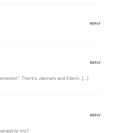
REPLY
REPLY
 semester”. There’s Jaemark and Ederic. […]
REPLY
 panaginip mo?