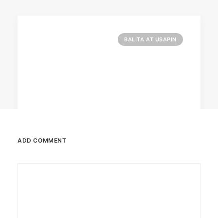
BALITA AT USAPIN
ADD COMMENT
December 23, 2025
The Temple House unveils ‘The Art
Peace’
It is said to be the world's largest permanently
illuminated peace symbol.