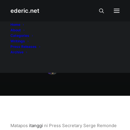
ederic.net
Balita at Usapin
•
December 5, 2009
Home
About
Martial law sa
Categories
Writings
Maguindanao
Press Releases
Archive
Ederic Eder
Matapos
itanggi
ni Press Secretary Serge Remonde