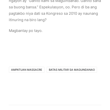
ngayon ay “Ganito kami sa Maguindanao. Ganito sana
sa buong bansa.” Espekulasyon, oo. Pero di ba ang
pagtakbo niya dati sa Kongreso sa 2010 ay naunang
itinuring na biro lang?
Magbantay po tayo.
AMPATUAN MASSACRE
BATAS MILITAR SA MAGUINDANAO