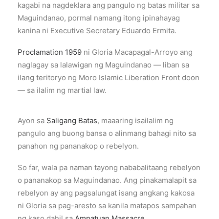
kagabi na nagdeklara ang pangulo ng batas militar sa
Maguindanao, pormal namang itong ipinahayag
kanina ni Executive Secretary Eduardo Ermita.
Proclamation 1959
ni Gloria Macapagal-Arroyo ang
naglagay sa lalawigan ng Maguindanao — liban sa
ilang teritoryo ng Moro Islamic Liberation Front doon
— sa ilalim ng martial law.
Ayon sa
Saligang Batas
, maaaring isailalim ng
pangulo ang buong bansa o alinmang bahagi nito sa
panahon ng pananakop o rebelyon.
So far, wala pa naman tayong nababalitaang rebelyon
o pananakop sa Maguindanao. Ang pinakamalapit sa
rebelyon ay ang pagsalungat isang angkang kakosa
ni Gloria sa pag-aresto sa kanila matapos sampahan
ng kaso dahil sa
Ampatuan Massacre
.