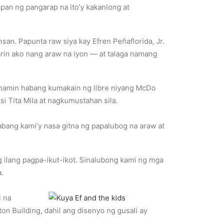
pan ng pangarap na ito’y kakanlong at
nsan. Papunta raw siya kay Efren Peñaflorida, Jr.
arin ako nang araw na iyon — at talaga namang
g namin habang kumakain ng libre niyang McDo
i Tita Mila at nagkumustahan sila.
abang kami’y nasa gitna ng papalubog na araw at
g ilang pagpa-ikut-ikot. Sinalubong kami ng mga
.
l na
on Building, dahil ang disenyo ng gusali ay