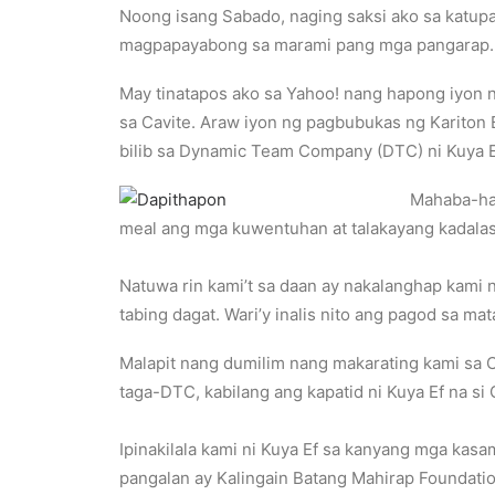
Noong isang Sabado, naging saksi ako sa katupa
magpapayabong sa marami pang mga pangarap.
May tinatapos ako sa Yahoo! nang hapong iyon
sa Cavite. Araw iyon ng pagbubukas ng Kariton 
bilib sa Dynamic Team Company (DTC) ni Kuya 
Mahaba-hab
meal ang mga kuwentuhan at talakayang kadalasa
Natuwa rin kami’t sa daan ay nakalanghap kami 
tabing dagat. Wari’y inalis nito ang pagod sa mat
Malapit nang dumilim nang makarating kami sa C
taga-DTC, kabilang ang kapatid ni Kuya Ef na si
Ipinakilala kami ni Kuya Ef sa kanyang mga kasam
pangalan ay Kalingain Batang Mahirap Foundation