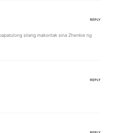
REPLY
papatulong silang makontak sina Zhenkie ng
REPLY
REPLY