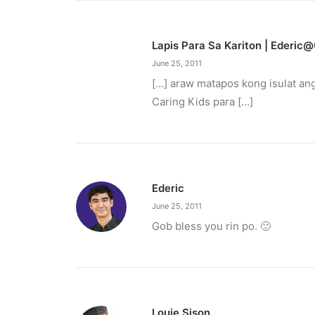
Lapis Para Sa Kariton | Ederi
June 25, 2011
[…] araw matapos kong isulat a
Caring Kids para […]
Ederic
June 25, 2011
Gob bless you rin po. 🙂
May 31, 2023
Converge launches campaign for mo
Converge launched a campaign for underprivileg
Louie Sison
by ederic.net