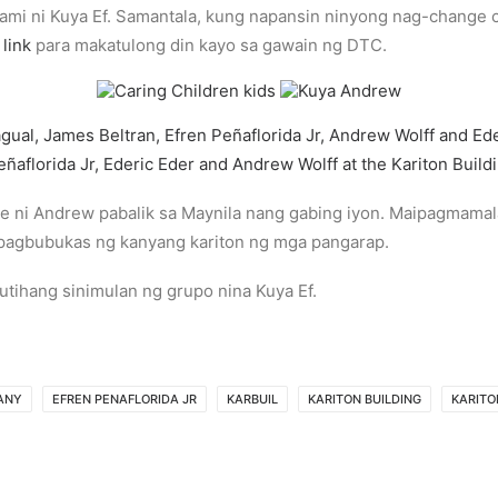
 kami ni Kuya Ef. Samantala, kung napansin ninyong nag-change c
g
link
para makatulong din kayo sa gawain ng DTC.
tse ni Andrew pabalik sa Maynila nang gabing iyon. Maipagmamal
g pagbubukas ng kanyang kariton ng mga pangarap.
tihang sinimulan ng grupo nina Kuya Ef.
ANY
EFREN PENAFLORIDA JR
KARBUIL
KARITON BUILDING
KARITO