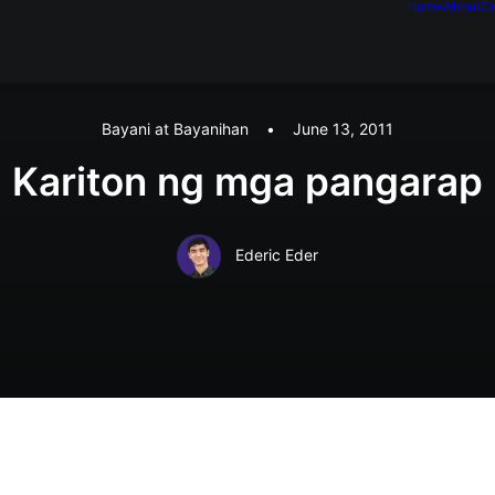
Home
About
Ca
Bayani at Bayanihan
•
June 13, 2011
Kariton ng mga pangarap
Ederic Eder