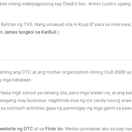
takda silang makipagpulong kay DepEd Sec. Armin Luistro upa
eltran ng TV5. Nang umakyat sila ni Kuya Ef para sa interview
ni James tungkol sa KarBuil
.)
aming ang DTC at ang mother organization nitong Club 8586 a
g mga kabataan.
 Nasa high school pa lamang sila, pero mga leader na, at ang k
lagang may business: nagtitinda siya ng ice candy noong araw 
sa outreach activities gaya ng pamimigay ng mga gamit sa paar
website ng DTC
at sa
Flickr ko
. Medyo pumalpak ako sa pag-ope