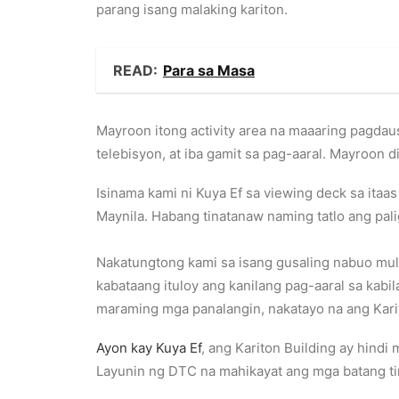
parang isang malaking kariton.
READ:
Para sa Masa
Mayroon itong activity area na maaaring pagdaus
telebisyon, at iba gamit sa pag-aaral. Mayroon d
Isinama kami ni Kuya Ef sa viewing deck sa itaas
Maynila. Habang tinatanaw naming tatlo ang pal
Nakatungtong kami sa isang gusaling nabuo mul
kabataang ituloy ang kanilang pag-aaral sa kabi
maraming mga panalangin, nakatayo na ang Karit
Ayon kay Kuya Ef
, ang Kariton Building ay hindi 
Layunin ng DTC na mahikayat ang mga batang tin