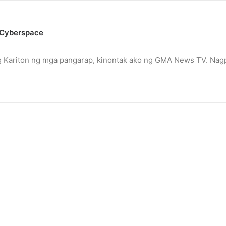
c@cyberspace
ng Kariton ng mga pangarap, kinontak ako ng GMA News TV. Nag
thers
ed mothers under Caritas Manila.