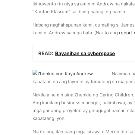
Ikinuwento rin niya sa amin ni Andrew na naka
“Kariton Klasrum” sa ibang bahagi ng bansa.
Habang naghahapunan kami, dumating si James B
kami ni Andrew sa mga bata. (Narito ang
report 
READ:
Bayanihan sa cyberspace
Nalaman n
kabataan na ang layunin ay tumulong sa iba pan
Nakilala namin sina Zhenkie ng Caring Children.
Ang kanilang business manager, halimbawa, ay ta
mga ganoong proyekto ay ginugugol naman nila 
kabataang iyon.
Narito ang ilan pang mga larawan. Meron din sa