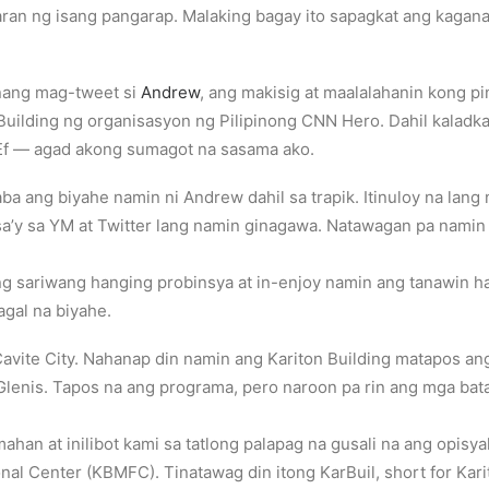
ran ng isang pangarap. Malaking bagay ito sapagkat ang kagana
 nang mag-tweet si
Andrew
, ang makisig at maalalahanin kong pi
Building ng organisasyon ng Pilipinong CNN Hero. Dahil kaladk
Ef — agad akong sumagot na sasama ako.
a ang biyahe namin ni Andrew dahil sa trapik. Itinuloy na lan
’y sa YM at Twitter lang namin ginagawa. Natawagan pa namin s
ng sariwang hanging probinsya at in-enjoy namin ang tanawin h
agal na biyahe.
avite City. Nahanap din namin ang Kariton Building matapos an
 Glenis. Tapos na ang programa, pero naroon pa rin ang mga bata
ahan at inilibot kami sa tatlong palapag na gusali na ang opisya
al Center (KBMFC). Tinatawag din itong KarBuil, short for Karit