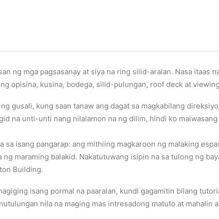
an ng mga pagsasanay at siya na ring silid-aralan. Nasa itaas 
ing opisina, kusina, bodega, silid-pulungan, roof deck at viewing
 ng gusali, kung saan tanaw ang dagat sa magkabilang direksiyon
igid na unti-unti nang nilalamon na ng dilim, hindi ko maiwasa
a sa isang pangarap: ang mithiing magkaroon ng malaking espa
la ng maraming balakid. Nakatutuwang isipin na sa tulong ng bay
on Building.
magiging isang pormal na paaralan, kundi gagamitin bilang tutori
utulungan nila na maging mas intresadong matuto at mahalin a