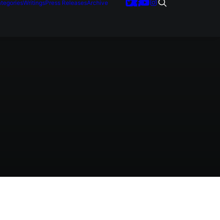
tegories
Writings
Press Releases
Archive