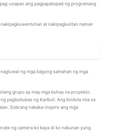
ng pag-usapan ang pagpapatupad ng programang
, nakipagkuwentuhan at nakipagkulitan naman
y nagluwal ng mga bagong samahan ng mga
anilang grupo ay may mga buhay na proyekto.
ng pagbubukas ng KarBuil. Ang kinikita nila sa
alan. Sobrang nakaka-inspire ang mga
rate ng camera ko kaya di ko nakunan yung