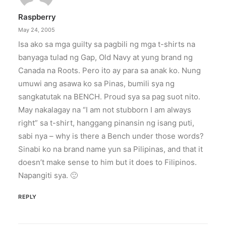
Raspberry
May 24, 2005
Isa ako sa mga guilty sa pagbili ng mga t-shirts na
banyaga tulad ng Gap, Old Navy at yung brand ng
Canada na Roots. Pero ito ay para sa anak ko. Nung
umuwi ang asawa ko sa Pinas, bumili sya ng
sangkatutak na BENCH. Proud sya sa pag suot nito.
May nakalagay na “I am not stubborn I am always
right” sa t-shirt, hanggang pinansin ng isang puti,
sabi nya – why is there a Bench under those words?
Sinabi ko na brand name yun sa Pilipinas, and that it
doesn’t make sense to him but it does to Filipinos.
Napangiti sya. 🙂
REPLY