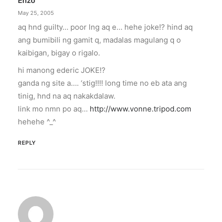
Enzo
May 25, 2005
aq hnd guilty… poor lng aq e… hehe joke!? hind aq
ang bumibili ng gamit q, madalas magulang q o
kaibigan, bigay o rigalo.
hi manong ederic JOKE!?
ganda ng site a…. ‘stig!!!! long time no eb ata ang
tinig, hnd na aq nakakdalaw.
link mo nmn po aq…
http://www.vonne.tripod.com
hehehe ^_^
REPLY