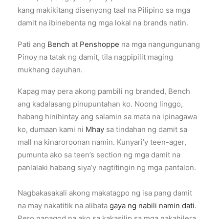
kang makikitang disenyong taal na Pilipino sa mga
damit na ibinebenta ng mga lokal na brands natin.
Pati ang
Bench
at
Penshoppe
na mga nangungunang
Pinoy na tatak ng damit, tila nagpipilit maging
mukhang dayuhan.
Kapag may pera akong pambili ng branded, Bench
ang kadalasang pinupuntahan ko. Noong linggo,
habang hinihintay ang salamin sa mata na ipinagawa
ko, dumaan kami ni
Mhay
sa tindahan ng damit sa
mall na kinaroroonan namin. Kunyari’y teen-ager,
pumunta ako sa teen’s section ng mga damit na
panlalaki habang siya’y nagtitingin ng mga pantalon.
Nagbakasakali akong makatagpo ng isa pang damit
na may nakatitik na alibata
gaya ng nabili namin dati
.
Pero napagod na ako sa kakasilip sa mga nakahilera