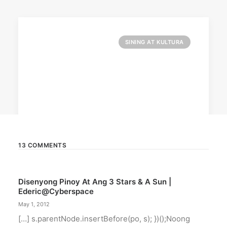
SINING AT KULTURA
13 COMMENTS
April 1, 2026
Disenyong Pinoy At Ang 3 Stars & A Sun |
Nuanu announces Art & Bali 2026
Ederic@cyberspace
dates
May 1, 2012
Bandana Tewari and Brina Paska will curate the
[…] s.parentNode.insertBefore(po, s); })();Noong
fair's annual exhibition.