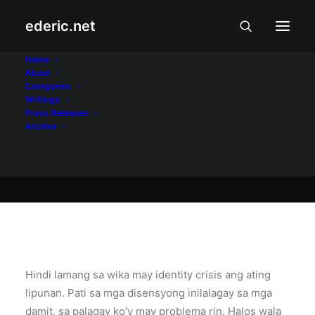
ederic.net
Sining at Kultura
•
May 23, 2005
Home
About
Disenyong Pilipino
Categories
Writings
Press Releases
Archive
Ederic Eder
Hindi lamang sa wika may identity crisis ang ating
lipunan. Pati sa mga disensyong inilalagay sa mga
damit, sa palagay ko’y may problema rin. Halos wala