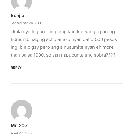
Benjie
September 24, 2007
akala nyo lng un..simpleng kurakot yang c pareng
Edmund. naging scholar ako nyan dati..1000 pesos
lng ibinibigay pero ang sinusumite nyan eh more
than pa sa 1000. so san napupunta ung sobra????
REPLY
Mr. 20%
April 27, 2007