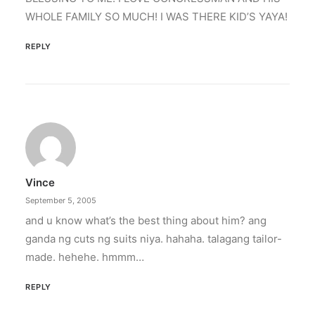
WHOLE FAMILY SO MUCH! I WAS THERE KID’S YAYA!
REPLY
Vince
September 5, 2005
and u know what’s the best thing about him? ang
ganda ng cuts ng suits niya. hahaha. talagang tailor-
made. hehehe. hmmm…
REPLY