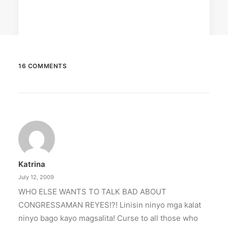
16 COMMENTS
August 7, 2026
DOT rallies A’TIN for SB19’s
Lollapalooza debut
The agency held nationwide watch parties for
the Kings of P-pop.
Katrina
by ederic.net
July 12, 2009
WHO ELSE WANTS TO TALK BAD ABOUT
CONGRESSAMAN REYES!?! Linisin ninyo mga kalat
ninyo bago kayo magsalita! Curse to all those who