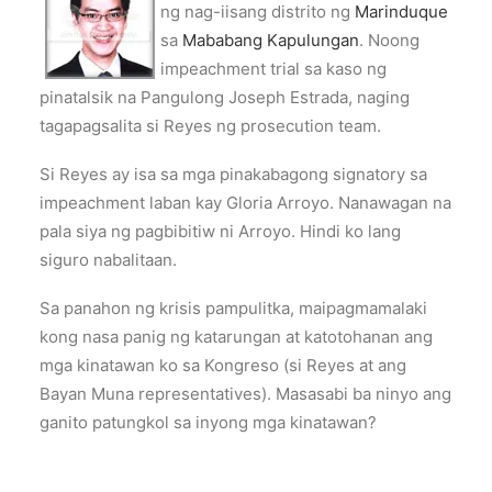
ng nag-iisang distrito ng
Marinduque
sa
Mababang Kapulungan
. Noong
impeachment trial sa kaso ng
pinatalsik na Pangulong Joseph Estrada, naging
tagapagsalita si Reyes ng prosecution team.
Si Reyes ay isa sa mga pinakabagong signatory sa
impeachment laban kay Gloria Arroyo. Nanawagan na
pala siya ng pagbibitiw ni Arroyo. Hindi ko lang
siguro nabalitaan.
Sa panahon ng krisis pampulitka, maipagmamalaki
kong nasa panig ng katarungan at katotohanan ang
mga kinatawan ko sa Kongreso (si Reyes at ang
Bayan Muna representatives). Masasabi ba ninyo ang
ganito patungkol sa inyong mga kinatawan?