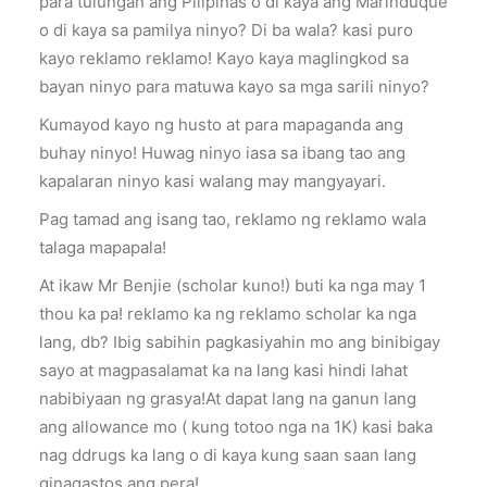
para tulungan ang Pilipinas o di kaya ang Marinduque
o di kaya sa pamilya ninyo? Di ba wala? kasi puro
kayo reklamo reklamo! Kayo kaya maglingkod sa
bayan ninyo para matuwa kayo sa mga sarili ninyo?
Kumayod kayo ng husto at para mapaganda ang
buhay ninyo! Huwag ninyo iasa sa ibang tao ang
kapalaran ninyo kasi walang may mangyayari.
Pag tamad ang isang tao, reklamo ng reklamo wala
talaga mapapala!
At ikaw Mr Benjie (scholar kuno!) buti ka nga may 1
thou ka pa! reklamo ka ng reklamo scholar ka nga
lang, db? Ibig sabihin pagkasiyahin mo ang binibigay
sayo at magpasalamat ka na lang kasi hindi lahat
nabibiyaan ng grasya!At dapat lang na ganun lang
ang allowance mo ( kung totoo nga na 1K) kasi baka
nag ddrugs ka lang o di kaya kung saan saan lang
ginagastos ang pera!