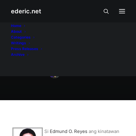
ederic.net
August 23, 2005
Home
About
Ang Congressman
Categories
Writings
Namin
Press Releases
Archive
Ederic Eder
Si
Edmund O. Reyes
ang kinatawan