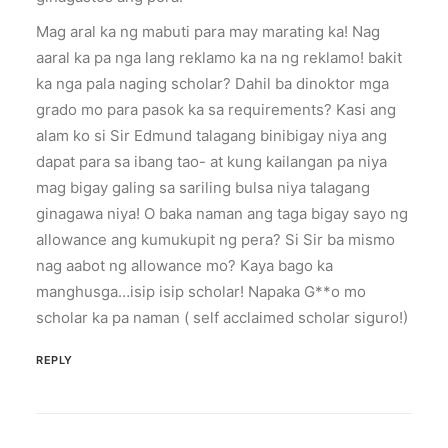
Mag aral ka ng mabuti para may marating ka! Nag
aaral ka pa nga lang reklamo ka na ng reklamo! bakit
ka nga pala naging scholar? Dahil ba dinoktor mga
grado mo para pasok ka sa requirements? Kasi ang
alam ko si Sir Edmund talagang binibigay niya ang
dapat para sa ibang tao- at kung kailangan pa niya
mag bigay galing sa sariling bulsa niya talagang
ginagawa niya! O baka naman ang taga bigay sayo ng
allowance ang kumukupit ng pera? Si Sir ba mismo
nag aabot ng allowance mo? Kaya bago ka
manghusga…isip isip scholar! Napaka G**o mo
scholar ka pa naman ( self acclaimed scholar siguro!)
REPLY