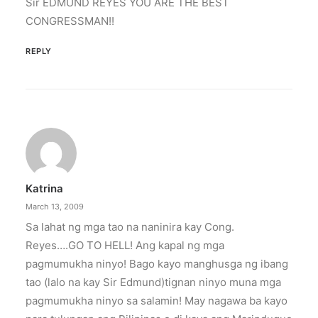
Sir EDMUND REYES YOU ARE THE BEST
CONGRESSMAN!!
REPLY
Katrina
March 13, 2009
Sa lahat ng mga tao na naninira kay Cong.
Reyes….GO TO HELL! Ang kapal ng mga
pagmumukha ninyo! Bago kayo manghusga ng ibang
tao (lalo na kay Sir Edmund)tignan ninyo muna mga
pagmumukha ninyo sa salamin! May nagawa ba kayo