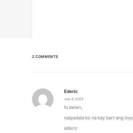
2 COMMENTS
Ederic
July 3, 2003
hi belen,
naipadala ko na kay bart ang iny
ederic