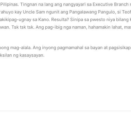
 Pilipinas. Tingnan na lang ang nangyayari sa Executive Branch 
arahuyo kay Uncle Sam ngunit ang Pangalawang Pangulo, si Teo
kikipag-ugnay sa Kano. Resulta? Sinipa sa pwesto niya bilang 
awan. Tsk tsk tsk. Ang pag-ibig nga naman, hahamakin lahat, m
ng mag-alala. Ang inyong pagmamahal sa bayan at pagsisikap 
aksilan ng kasaysayan.