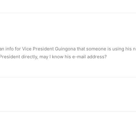
 an info for Vice President Guingona that someone is using his n
 President directly, may I know his e-mail address?
eace’
illuminated peace symbol.