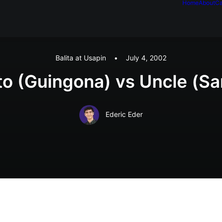
Home
About
Ca
Balita at Usapin
•
July 4, 2002
to (Guingona) vs Uncle (S
Ederic Eder