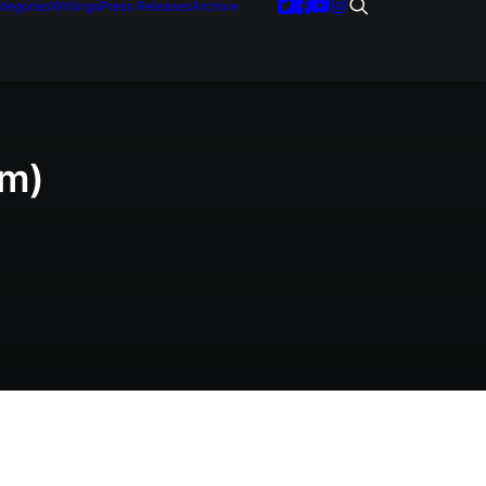
tegories
Writings
Press Releases
Archive
am)