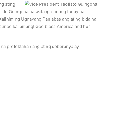
ng ating
fisto Guingona na walang dudang tunay na
Kalihim ng Ugnayang Panlabas ang ating bida na
asunod ka lamang! God bless America and her
na protektahan ang ating soberanya ay