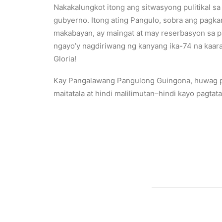
Nakakalungkot itong ang sitwasyong pulitikal sa
gubyerno. Itong ating Pangulo, sobra ang pagk
makabayan, ay maingat at may reserbasyon sa pa
ngayo’y nagdiriwang ng kanyang ika-74 na kaar
Gloria!
Kay Pangalawang Pangulong Guingona, huwag po
maitatala at hindi malilimutan–hindi kayo pagtat