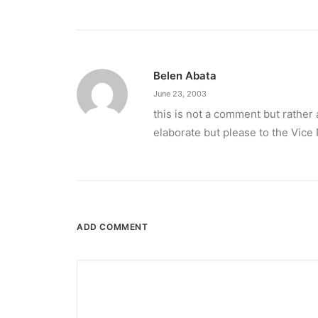
Belen Abata
June 23, 2003
this is not a comment but rather
elaborate but please to the Vice
December 23, 2025
The Temple House unveils ‘The Art P
It is said to be the world's largest permanently 
ADD COMMENT
by ederic.net