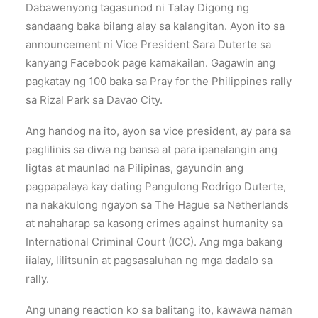
Dabawenyong tagasunod ni Tatay Digong ng
sandaang baka bilang alay sa kalangitan. Ayon ito sa
announcement ni Vice President Sara Duterte sa
kanyang Facebook page kamakailan. Gagawin ang
pagkatay ng 100 baka sa Pray for the Philippines rally
sa Rizal Park sa Davao City.
Ang handog na ito, ayon sa vice president, ay para sa
paglilinis sa diwa ng bansa at para ipanalangin ang
ligtas at maunlad na Pilipinas, gayundin ang
pagpapalaya kay dating Pangulong Rodrigo Duterte,
na nakakulong ngayon sa The Hague sa Netherlands
at nahaharap sa kasong crimes against humanity sa
International Criminal Court (ICC). Ang mga bakang
iialay, lilitsunin at pagsasaluhan ng mga dadalo sa
rally.
Ang unang reaction ko sa balitang ito, kawawa naman