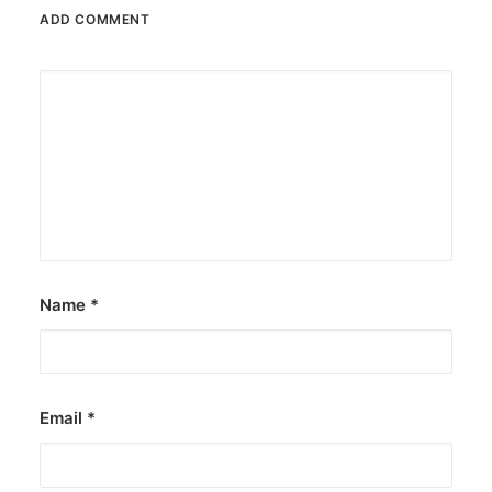
ADD COMMENT
December 23, 2025
The Temple House unveils ‘The Art
Peace’
It is said to be the world's largest permanently
illuminated peace symbol.
by ederic.net
Name
*
Email
*