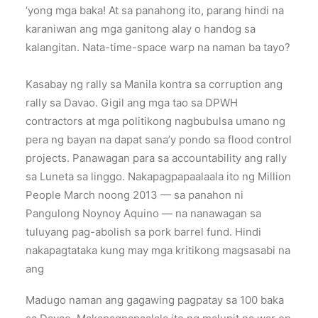
‘yong mga baka! At sa panahong ito, parang hindi na
karaniwan ang mga ganitong alay o handog sa
kalangitan. Nata-time-space warp na naman ba tayo?
Kasabay ng rally sa Manila kontra sa corruption ang
rally sa Davao. Gigil ang mga tao sa DPWH
contractors at mga politikong nagbubulsa umano ng
pera ng bayan na dapat sana’y pondo sa flood control
projects. Panawagan para sa accountability ang rally
sa Luneta sa linggo. Nakapagpapaalaala ito ng Million
People March noong 2013 — sa panahon ni
Pangulong Noynoy Aquino — na nanawagan sa
tuluyang pag-abolish sa pork barrel fund. Hindi
nakapagtataka kung may mga kritikong magsasabi na
ang
Madugo naman ang gagawing pagpatay sa 100 baka