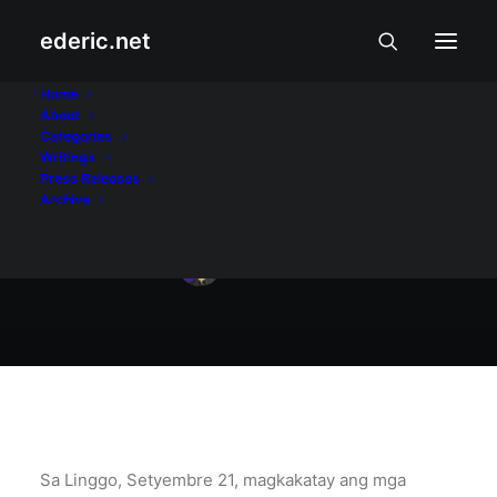
ederic.net
Balita at Usapin
•
September 19, 2025
Home
About
100 baka para kay
Categories
Writings
Sara?
Press Releases
Archive
Ederic Eder
Sa Linggo, Setyembre 21, magkakatay ang mga