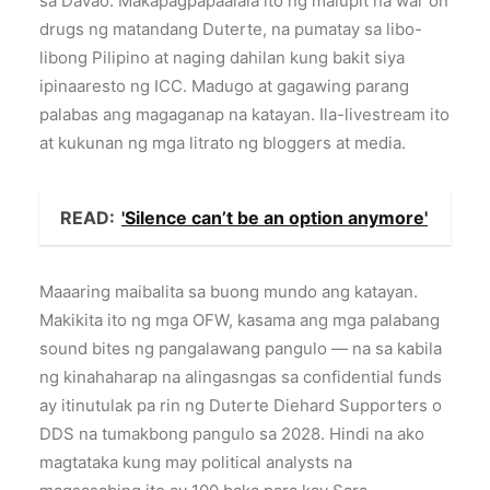
sa Davao. Makapagpapaalala ito ng malupit na war on
drugs ng matandang Duterte, na pumatay sa libo-
libong Pilipino at naging dahilan kung bakit siya
ipinaaresto ng ICC. Madugo at gagawing parang
palabas ang magaganap na katayan. Ila-livestream ito
at kukunan ng mga litrato ng bloggers at media.
READ:
'Silence can’t be an option anymore'
Maaaring maibalita sa buong mundo ang katayan.
Makikita ito ng mga OFW, kasama ang mga palabang
sound bites ng pangalawang pangulo — na sa kabila
ng kinahaharap na alingasngas sa confidential funds
ay itinutulak pa rin ng Duterte Diehard Supporters o
DDS na tumakbong pangulo sa 2028. Hindi na ako
magtataka kung may political analysts na