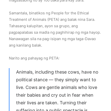
magsasabing ito ay 100 baka para kay Sara.
Samantala, binatikos ng People for the Ethical
Treatment of Animals (PETA) ang balak nina Sara.
Tahasang kalupitan, ayon sa grupo, ang
pagpapalabas sa madla ng paghihirap ng mga hayop.
Nanawagan sila na pag-isipan ng mga taga-Davao
ang kanilang balak.
Narito ang pahayag ng PETA:
Animals, including these cows, have no
political stance — they simply want to
live. Cows are gentle animals who love
their babies and cry out in fear when
their lives are taken. Turning their
suffering into a public spectacle is