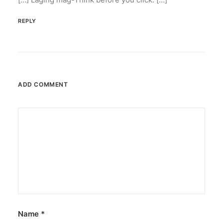
subscribers.
REPLY
by ederic.net
ADD COMMENT
Name
*