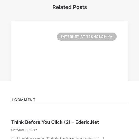
Related Posts
INTERNET AT TEKNOLOHIYA
1 COMMENT
April 6, 2026
Think Before You Click (2) – Ederic.net
Converge boosts speeds amid fuel
crisis
October 3, 2017
The increase has no additional cost to
[…] Laging mag-Think before you click. […]