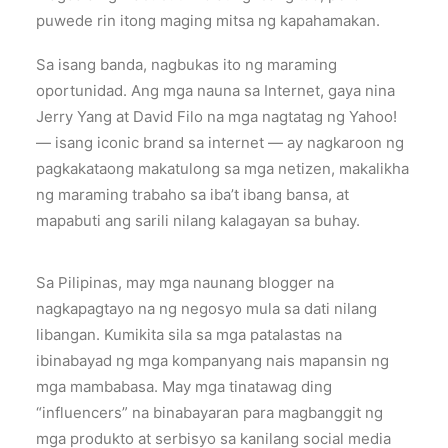
puwede rin itong maging mitsa ng kapahamakan.
Sa isang banda, nagbukas ito ng maraming
oportunidad. Ang mga nauna sa Internet, gaya nina
Jerry Yang at David Filo na mga nagtatag ng Yahoo!
— isang iconic brand sa internet — ay nagkaroon ng
pagkakataong makatulong sa mga netizen, makalikha
ng maraming trabaho sa iba’t ibang bansa, at
mapabuti ang sarili nilang kalagayan sa buhay.
Sa Pilipinas, may mga naunang blogger na
nagkapagtayo na ng negosyo mula sa dati nilang
libangan. Kumikita sila sa mga patalastas na
ibinabayad ng mga kompanyang nais mapansin ng
mga mambabasa. May mga tinatawag ding
“influencers” na binabayaran para magbanggit ng
mga produkto at serbisyo sa kanilang social media