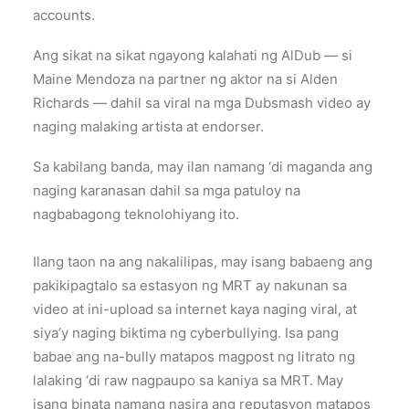
accounts.
Ang sikat na sikat ngayong kalahati ng AlDub — si
Maine Mendoza na partner ng aktor na si Alden
Richards — dahil sa viral na mga Dubsmash video ay
naging malaking artista at endorser.
Sa kabilang banda, may ilan namang ‘di maganda ang
naging karanasan dahil sa mga patuloy na
nagbabagong teknolohiyang ito.
Ilang taon na ang nakalilipas, may isang babaeng ang
pakikipagtalo sa estasyon ng MRT ay nakunan sa
video at ini-upload sa internet kaya naging viral, at
siya’y naging biktima ng cyberbullying. Isa pang
babae ang na-bully matapos magpost ng litrato ng
lalaking ‘di raw nagpaupo sa kaniya sa MRT. May
isang binata namang nasira ang reputasyon matapos