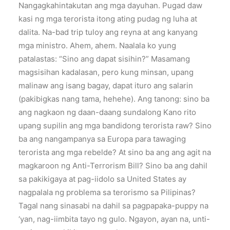
Nangagkahintakutan ang mga dayuhan. Pugad daw
kasi ng mga terorista itong ating pudag ng luha at
dalita. Na-bad trip tuloy ang reyna at ang kanyang
mga ministro. Ahem, ahem. Naalala ko yung
patalastas: “Sino ang dapat sisihin?” Masamang
magsisihan kadalasan, pero kung minsan, upang
malinaw ang isang bagay, dapat ituro ang salarin
(pakibigkas nang tama, hehehe). Ang tanong: sino ba
ang nagkaon ng daan-daang sundalong Kano rito
upang supilin ang mga bandidong terorista raw? Sino
ba ang nangampanya sa Europa para tawaging
terorista ang mga rebelde? At sino ba ang ang agit na
magkaroon ng Anti-Terrorism Bill? Sino ba ang dahil
sa pakikigaya at pag-iidolo sa United States ay
nagpalala ng problema sa terorismo sa Pilipinas?
Tagal nang sinasabi na dahil sa pagpapaka-puppy na
‘yan, nag-iimbita tayo ng gulo. Ngayon, ayan na, unti-