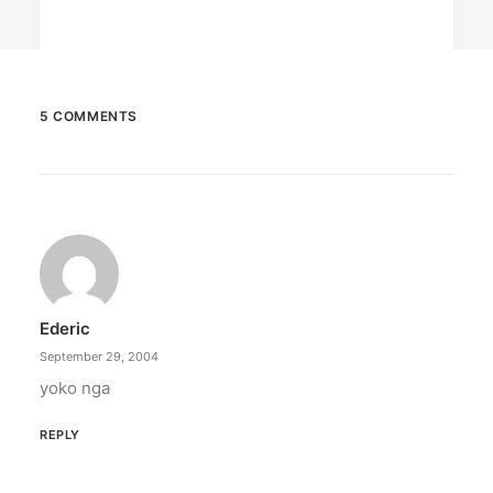
5 COMMENTS
December 23, 2025
The Temple House unveils ‘The Art
Peace’
It is said to be the world's largest permanently
illuminated peace symbol.
Ederic
by ederic.net
September 29, 2004
yoko nga
REPLY