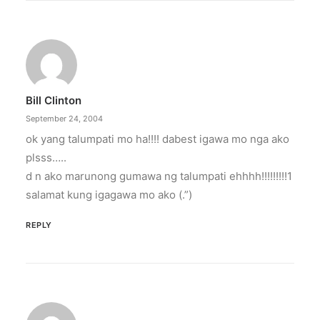
Bill Clinton
September 24, 2004
ok yang talumpati mo ha!!!! dabest igawa mo nga ako
plsss…..
d n ako marunong gumawa ng talumpati ehhhh!!!!!!!!!1
salamat kung igagawa mo ako (.”)
REPLY