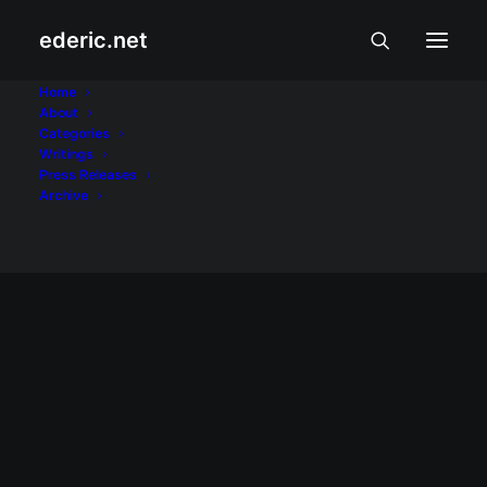
ederic.net
UP
Home
About
Categories
Home
Posts Tagged "UP"
Writings
Press Releases
Archive
July 16, 2008
Eraserheads reunion concert
ngayong sentenaryo ng Unibersidad
ng Pilipinas