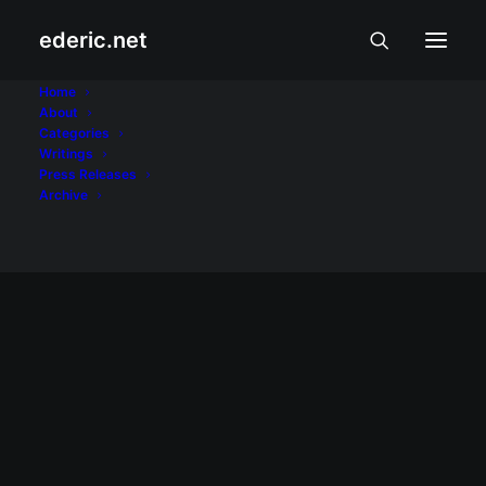
ederic.net
Haydee Yorac
Home
About
Categories
Home
Posts Tagged "Haydee Yorac"
Writings
Press Releases
Archive
September 13, 2005
Pagpapahalaga sa tunay na may
halaga