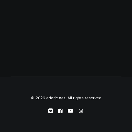
Haydee Yorac, isang inspirasyon
Sa ilalim ng pamamahala ni Atty. Yorac sa
PCGG, nabawi ng pamahalaan ang may 38
bilyong piso mula sa Swiss bank accounts
ng diktador na si Ferdinand Marcos.
© 2026 ederic.net. All rights reserved