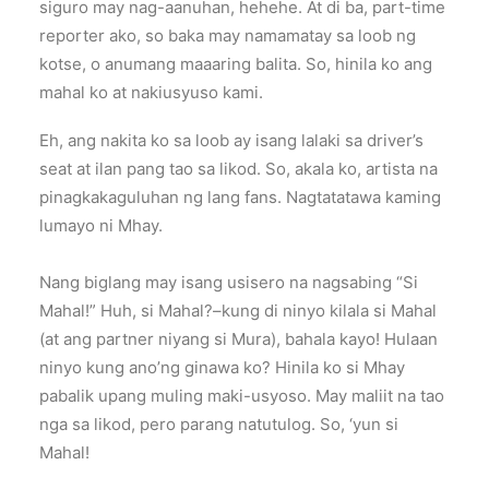
siguro may nag-aanuhan, hehehe. At di ba, part-time
reporter ako, so baka may namamatay sa loob ng
kotse, o anumang maaaring balita. So, hinila ko ang
mahal ko at nakiusyuso kami.
Eh, ang nakita ko sa loob ay isang lalaki sa driver’s
seat at ilan pang tao sa likod. So, akala ko, artista na
pinagkakaguluhan ng lang fans. Nagtatatawa kaming
lumayo ni Mhay.
Nang biglang may isang usisero na nagsabing “Si
Mahal!” Huh, si Mahal?–kung di ninyo kilala si Mahal
(at ang partner niyang si Mura), bahala kayo! Hulaan
ninyo kung ano’ng ginawa ko? Hinila ko si Mhay
pabalik upang muling maki-usyoso. May maliit na tao
nga sa likod, pero parang natutulog. So, ‘yun si
Mahal!