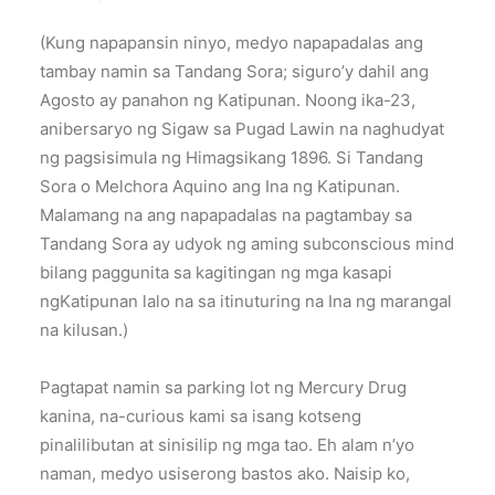
(Kung napapansin ninyo, medyo napapadalas ang
tambay namin sa Tandang Sora; siguro’y dahil ang
Agosto ay panahon ng Katipunan. Noong ika-23,
anibersaryo ng Sigaw sa Pugad Lawin na naghudyat
ng pagsisimula ng Himagsikang 1896. Si Tandang
Sora o Melchora Aquino ang Ina ng Katipunan.
Malamang na ang napapadalas na pagtambay sa
Tandang Sora ay udyok ng aming subconscious mind
bilang paggunita sa kagitingan ng mga kasapi
ngKatipunan lalo na sa itinuturing na Ina ng marangal
na kilusan.)
Pagtapat namin sa parking lot ng Mercury Drug
kanina, na-curious kami sa isang kotseng
pinalilibutan at sinisilip ng mga tao. Eh alam n’yo
naman, medyo usiserong bastos ako. Naisip ko,