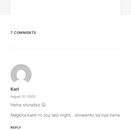
7 COMMENTS
March 2, 2023
PETA celebrates Pamela Anderson’s
animal activism
“From the Philippines to her home country of
Canada, Pamela Anderson has made…
Karl
by ederic.net
August 31, 2003
Hehe showbiz 😛
Nagkita kami ni Joy last night… kinwento ka nya hehe
REPLY