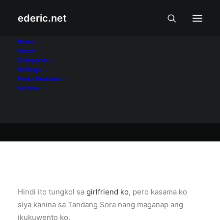
ederic.net
Buhay at Karanasan
•
August 26, 2003
Home
About
Si Mahal!
Categories
Writings
Press Releases
Archive
Ederic Eder
Hindi ito tungkol sa
girlfriend ko
, pero kasama ko
siya kanina sa Tandang Sora nang maganap ang
ikukuwento ko.