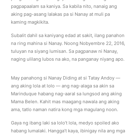
pagpapaalam sa kaniya. Sa kabila nito, nanaig ang
aking pag-asang lalakas pa si Nanay at muli pa
kaming magkikita.
Subalit dahil sa kaniyang edad at sakit, ilang panahon
na ring mahina si Nanay. Noong Nobyembre 22, 2016,
tuluyan na siyang lumisan. Sa pagpanaw ni Nanay,
naging ulilang lubos na ako, na panganay niyang apo.
May panahong si Nanay Diding at si Tatay Andoy —
ang aking lola at lolo — ang nag-alaga sa akin sa
Marinduque habang nag-aaral sa lungsod ang aking
Mama Belen. Kahit mas maagang nawala ang aking
ama, tatlo naman natira kong mga magulang noon.
Gaya ng ibang laki sa lolo’t lola, medyo spoiled ako
habang lumalaki. Hangga’t kaya, ibinigay nila ang mga