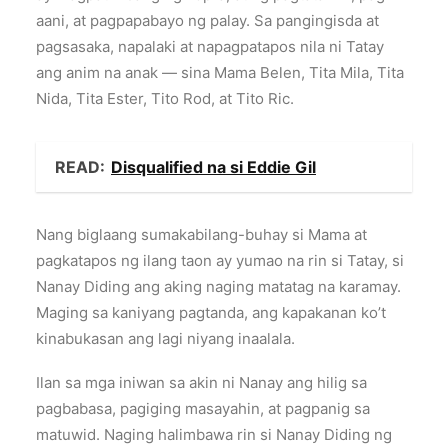
aani, at pagpapabayo ng palay. Sa pangingisda at
pagsasaka, napalaki at napagpatapos nila ni Tatay
ang anim na anak — sina Mama Belen, Tita Mila, Tita
Nida, Tita Ester, Tito Rod, at Tito Ric.
READ:
Disqualified na si Eddie Gil
Nang biglaang sumakabilang-buhay si Mama at
pagkatapos ng ilang taon ay yumao na rin si Tatay, si
Nanay Diding ang aking naging matatag na karamay.
Maging sa kaniyang pagtanda, ang kapakanan ko’t
kinabukasan ang lagi niyang inaalala.
Ilan sa mga iniwan sa akin ni Nanay ang hilig sa
pagbabasa, pagiging masayahin, at pagpanig sa
matuwid. Naging halimbawa rin si Nanay Diding ng