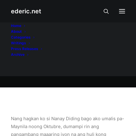
ederic.net
Buhay at Karanasan
•
February 7, 2017
Home
About
Nanay Diding, 89
Categories
Writings
Press Releases
Archive
Ederic Eder
Nang hagkan ko si Nanay Diding bago ako umalis pa-
Maynila noong Oktubre, dumampi rin ang
pangambang maaaring iyon na ang huli kong