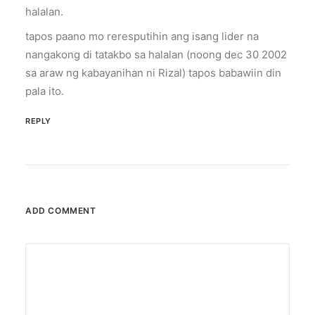
halalan.
tapos paano mo reresputihin ang isang lider na
nangakong di tatakbo sa halalan (noong dec 30 2002
sa araw ng kabayanihan ni Rizal) tapos babawiin din
pala ito.
REPLY
ADD COMMENT