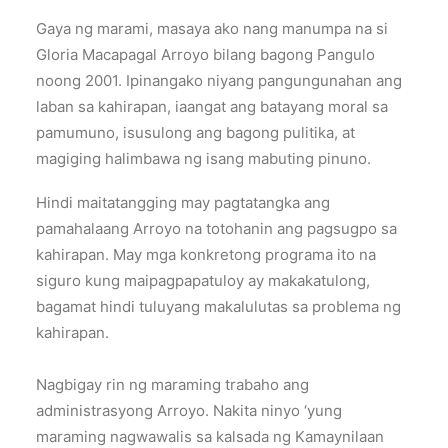
Gaya ng marami, masaya ako nang manumpa na si
Gloria Macapagal Arroyo bilang bagong Pangulo
noong 2001. Ipinangako niyang pangungunahan ang
laban sa kahirapan, iaangat ang batayang moral sa
pamumuno, isusulong ang bagong pulitika, at
magiging halimbawa ng isang mabuting pinuno.
Hindi maitatangging may pagtatangka ang
pamahalaang Arroyo na totohanin ang pagsugpo sa
kahirapan. May mga konkretong programa ito na
siguro kung maipagpapatuloy ay makakatulong,
bagamat hindi tuluyang makalulutas sa problema ng
kahirapan.
Nagbigay rin ng maraming trabaho ang
administrasyong Arroyo. Nakita ninyo ‘yung
maraming nagwawalis sa kalsada ng Kamaynilaan