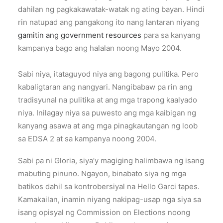
dahilan ng pagkakawatak-watak ng ating bayan. Hindi
rin natupad ang pangakong ito nang lantaran niyang
gamitin ang government resources
para sa kanyang
kampanya bago ang halalan noong Mayo 2004.
Sabi niya, itataguyod niya ang bagong pulitika. Pero
kabaligtaran ang nangyari. Nangibabaw pa rin ang
tradisyunal na pulitika at ang mga trapong kaalyado
niya. Inilagay niya sa puwesto ang mga kaibigan ng
kanyang asawa at ang mga pinagkautangan ng loob
sa EDSA 2 at sa kampanya noong 2004.
Sabi pa ni Gloria, siya’y magiging halimbawa ng isang
mabuting pinuno. Ngayon, binabato siya ng mga
batikos dahil sa kontrobersiyal na Hello Garci tapes.
Kamakailan, inamin niyang nakipag-usap nga siya sa
isang opisyal ng Commission on Elections noong