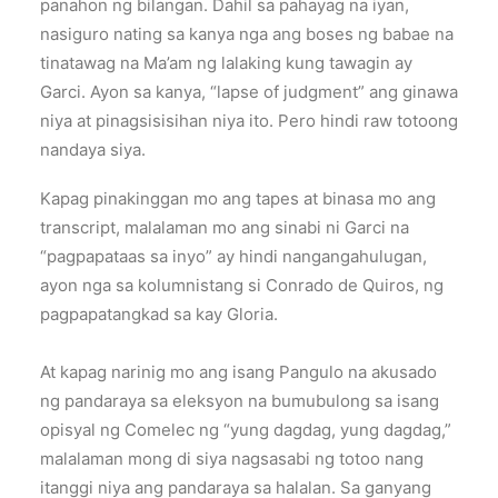
panahon ng bilangan. Dahil sa pahayag na iyan,
nasiguro nating sa kanya nga ang boses ng babae na
tinatawag na Ma’am ng lalaking kung tawagin ay
Garci. Ayon sa kanya, “lapse of judgment” ang ginawa
niya at pinagsisisihan niya ito. Pero hindi raw totoong
nandaya siya.
Kapag pinakinggan mo ang tapes at binasa mo ang
transcript, malalaman mo ang sinabi ni Garci na
“pagpapataas sa inyo” ay hindi nangangahulugan,
ayon nga sa kolumnistang si Conrado de Quiros, ng
pagpapatangkad sa kay Gloria.
At kapag narinig mo ang isang Pangulo na akusado
ng pandaraya sa eleksyon na bumubulong sa isang
opisyal ng Comelec ng “yung dagdag, yung dagdag,”
malalaman mong di siya nagsasabi ng totoo nang
itanggi niya ang pandaraya sa halalan. Sa ganyang