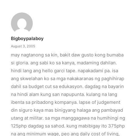
Bigboypalaboy
August 3, 2005
may nagtanong sa kin, bakit daw gusto kong bumaba
si gloria. ang sabi ko sa kanya, madaming dahilan.
hindi lang ang hello garci tape. napakadami pa. isa
ang skwelahan ko sa mga nakakaranas ng paghihirap
dahil sa budget cut sa edukasyon. dagdag na bayarin
na hindi alam kung san napupunta. kulang na lang
ibenta sa pribadong kompanya. lapse of judgement
din siguro kaya mas binigyang halaga ang pambayad
utang at militar. sa mga manggagawa na humihingi ng
125php dagdag sa sahod. kung mabibigay ito 375php
na ang minimum wage, peo ang daily cost of living,