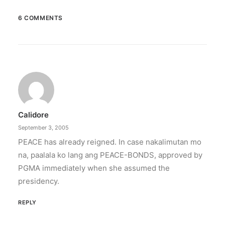
6 COMMENTS
December 23, 2025
The Temple House unveils ‘The Art
Peace’
It is said to be the world's largest permanently
illuminated peace symbol.
Calidore
by ederic.net
September 3, 2005
PEACE has already reigned. In case nakalimutan mo
na, paalala ko lang ang PEACE-BONDS, approved by
PGMA immediately when she assumed the
presidency.
REPLY