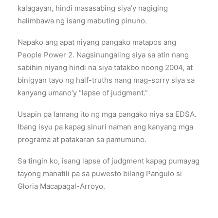
kalagayan, hindi masasabing siya’y nagiging
halimbawa ng isang mabuting pinuno.
Napako ang apat niyang pangako matapos ang
People Power 2. Nagsinungaling siya sa atin nang
sabihin niyang hindi na siya tatakbo noong 2004, at
binigyan tayo ng half-truths nang mag-sorry siya sa
kanyang umano’y “lapse of judgment.”
Usapin pa lamang ito ng mga pangako niya sa EDSA.
Ibang isyu pa kapag sinuri naman ang kanyang mga
programa at patakaran sa pamumuno.
Sa tingin ko, isang lapse of judgment kapag pumayag
tayong manatili pa sa puwesto bilang Pangulo si
Gloria Macapagal-Arroyo.