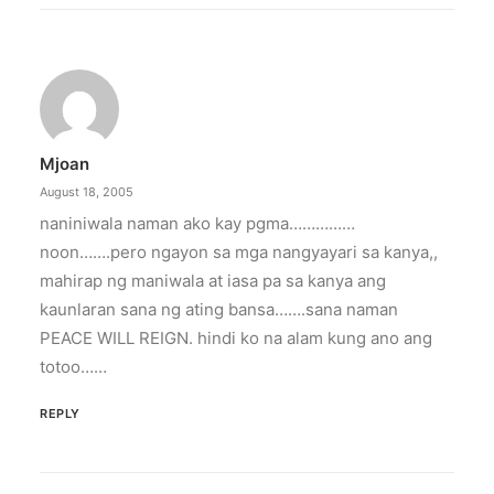
Mjoan
August 18, 2005
naniniwala naman ako kay pgma……………
noon…….pero ngayon sa mga nangyayari sa kanya,,
mahirap ng maniwala at iasa pa sa kanya ang
kaunlaran sana ng ating bansa…….sana naman
PEACE WILL REIGN. hindi ko na alam kung ano ang
totoo……
REPLY