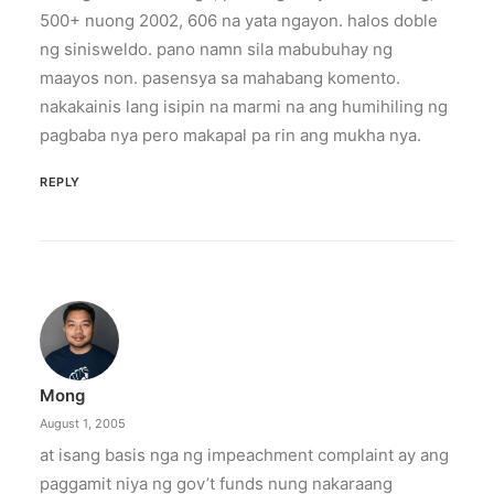
500+ nuong 2002, 606 na yata ngayon. halos doble
ng sinisweldo. pano namn sila mabubuhay ng
maayos non. pasensya sa mahabang komento.
nakakainis lang isipin na marmi na ang humihiling ng
pagbaba nya pero makapal pa rin ang mukha nya.
REPLY
Mong
August 1, 2005
at isang basis nga ng impeachment complaint ay ang
paggamit niya ng gov’t funds nung nakaraang