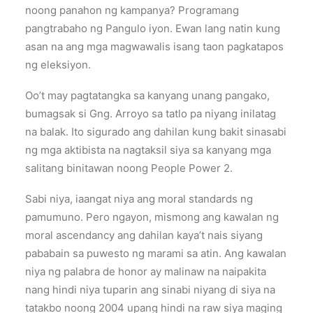
noong panahon ng kampanya? Programang
pangtrabaho ng Pangulo iyon. Ewan lang natin kung
asan na ang mga magwawalis isang taon pagkatapos
ng eleksiyon.
Oo’t may pagtatangka sa kanyang unang pangako,
bumagsak si Gng. Arroyo sa tatlo pa niyang inilatag
na balak. Ito sigurado ang dahilan kung bakit sinasabi
ng mga aktibista na nagtaksil siya sa kanyang mga
salitang binitawan noong People Power 2.
Sabi niya, iaangat niya ang moral standards ng
pamumuno. Pero ngayon, mismong ang kawalan ng
moral ascendancy ang dahilan kaya’t nais siyang
pababain sa puwesto ng marami sa atin. Ang kawalan
niya ng palabra de honor ay malinaw na naipakita
nang hindi niya tuparin ang sinabi niyang di siya na
tatakbo noong 2004 upang hindi na raw siya maging