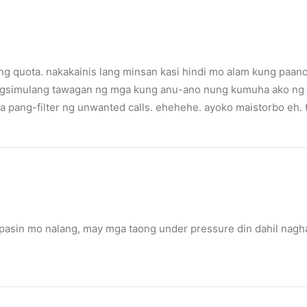
ng quota. nakakainis lang minsan kasi hindi mo alam kung pa
agsimulang tawagan ng mga kung anu-ano nung kumuha ako ng ci
 pang-filter ng unwanted calls. ehehehe. ayoko maistorbo eh. t
eace’
illuminated peace symbol.
asin mo nalang, may mga taong under pressure din dahil naghah