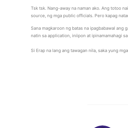
Tsk tsk. Nang-away na naman ako. Ang totoo nai
source, ng mga public officials. Pero kapag na
Sana magkaroon ng batas na ipagbabawal ang ga
natin sa application, iniipon at ipinamamahagi s
Si Erap na lang ang tawagan nila, saka yung mga