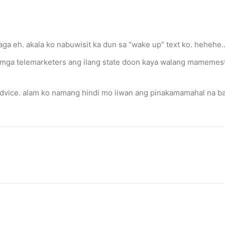
a eh. akala ko nabuwisit ka dun sa “wake up” text ko. hehehe
 mga telemarketers ang ilang state doon kaya walang mamemest
advice. alam ko namang hindi mo iiwan ang pinakamamahal na ba