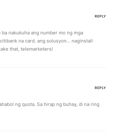
REPLY
ano ba nakukuha ang number mo ng mga
tibank na card. ang solusyon… naginstall
ake that, telemarketers!
REPLY
abol ng quota. Sa hirap ng buhay, di na ring