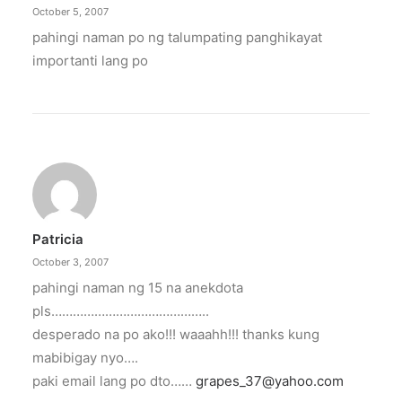
by ederic.net
October 5, 2007
pahingi naman po ng talumpating panghikayat
importanti lang po
Patricia
October 3, 2007
pahingi naman ng 15 na anekdota
pls……………………………………..
desperado na po ako!!! waaahh!!! thanks kung
mabibigay nyo….
paki email lang po dto……
grapes_37@yahoo.com