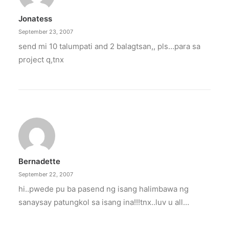
Jonatess
September 23, 2007
send mi 10 talumpati and 2 balagtsan,, pls…para sa
project q,tnx
Bernadette
September 22, 2007
hi..pwede pu ba pasend ng isang halimbawa ng
sanaysay patungkol sa isang ina!!!tnx..luv u all…