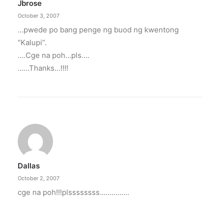
Jbrose
October 3, 2007
…pwede po bang penge ng buod ng kwentong
“Kalupi”.
….Cge na poh…pls….
……Thanks…!!!!
Dallas
October 2, 2007
cge na poh!!!plssssssss……………