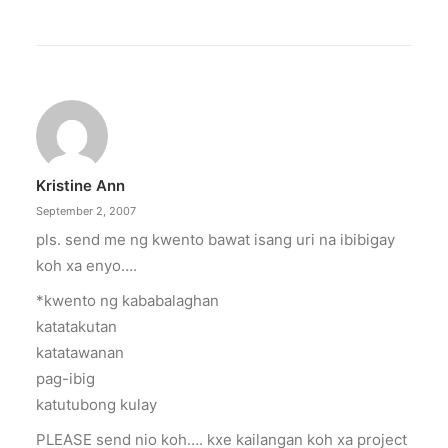
Kristine Ann
September 2, 2007
pls. send me ng kwento bawat isang uri na ibibigay
koh xa enyo….
*kwento ng kababalaghan
katatakutan
katatawanan
pag-ibig
katutubong kulay
PLEASE send nio koh…. kxe kailangan koh xa project