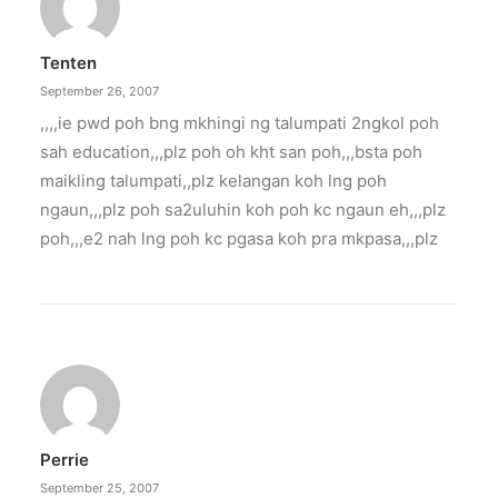
Tenten
September 26, 2007
,,,,ie pwd poh bng mkhingi ng talumpati 2ngkol poh
sah education,,,plz poh oh kht san poh,,,bsta poh
maikling talumpati,,plz kelangan koh lng poh
ngaun,,,plz poh sa2uluhin koh poh kc ngaun eh,,,plz
poh,,,e2 nah lng poh kc pgasa koh pra mkpasa,,,plz
Perrie
September 25, 2007