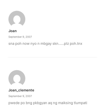
Joan
September 9, 2007
sna poh now nyo n mbgay skn……plz poh.tnx
Joan_clemente
September 9, 2007
pwede po bng pkbgyan aq ng maiksing tlumpati