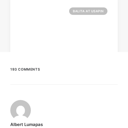
BALITA AT USAPIN
193 COMMENTS
December 23, 2025
The Temple House unveils ‘The Art
Peace’
It is said to be the world's largest permanently
illuminated peace symbol.
Albert Lumapas