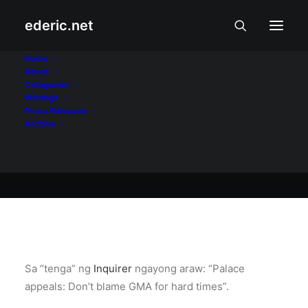
ederic.net
Balita at Usapin
•
September 11, 2004
Home
About
Walang sisihan
Categories
Writings
Press Releases
Archive
Ederic Eder
Sa “tenga” ng
Inquirer
ngayong araw: “Palace
appeals: Don’t blame GMA for hard times”.