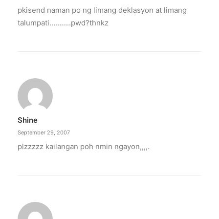
pkisend naman po ng limang deklasyon at limang
talumpati………..pwd?thnkz
Shine
September 29, 2007
plzzzzz kailangan poh nmin ngayon,,,,.