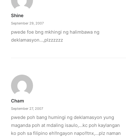
Shine
September 29, 2007
pwede foe bng mkhingi ng halimbawa ng
deklamasyon…,plzzzzzz
Cham
September 27, 2007
pwede poh bang humingi ng deklamasyon yung
maganda poh at mdaling isaulo,…kc poh kaylangan
ko poh sa filipino eh!!ngayon napo!!tnx,…plz naman