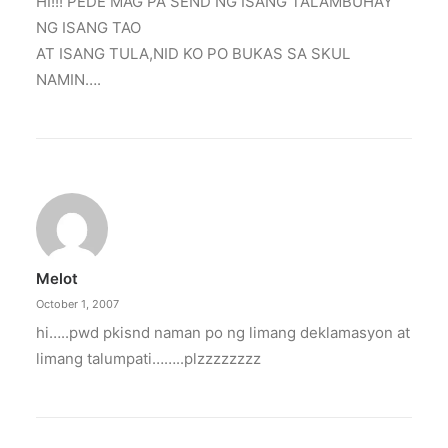
HI!!! PEDE MAG PA SEND NG ISANG TALAMBUHAY
NG ISANG TAO
AT ISANG TULA,NID KO PO BUKAS SA SKUL
NAMIN….
Melot
October 1, 2007
hi…..pwd pkisnd naman po ng limang deklamasyon at
limang talumpati……..plzzzzzzzz