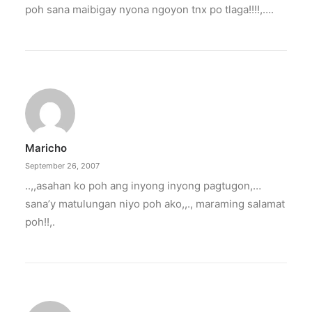
poh sana maibigay nyona ngoyon tnx po tlaga!!!!,….
Maricho
September 26, 2007
..,,asahan ko poh ang inyong inyong pagtugon,…
sana’y matulungan niyo poh ako,,., maraming salamat
poh!!,.