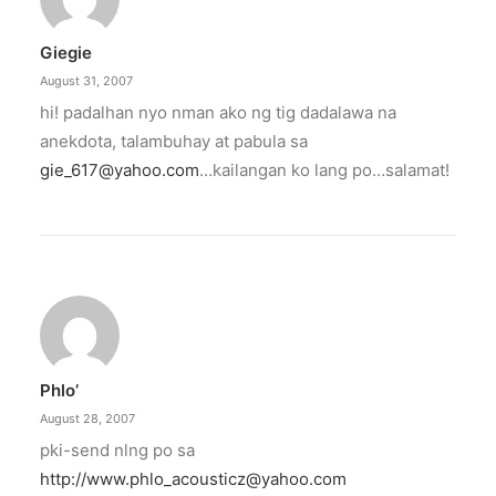
Giegie
August 31, 2007
hi! padalhan nyo nman ako ng tig dadalawa na
anekdota, talambuhay at pabula sa
gie_617@yahoo.com
…kailangan ko lang po…salamat!
Phlo’
August 28, 2007
pki-send nlng po sa
http://www.phlo_acousticz@yahoo.com