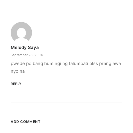
February 12, 2024
Conquering enemy forts: strategies
to destroy opponent’s turrets
Win by upgrading hero’s skills with an ML
recharge.
Melody Saya
by ederic.net
September 28, 2004
pwede po bang humingi ng talumpati plss prang awa
nyo na
REPLY
ADD COMMENT