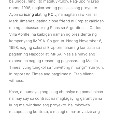
balungos, hindi ito matuluy-tuloy. Pag-upo ni Erap
noong 1998, nagkaroon ng pag-asa ang proyekto.
Ayon sa
isang ulat
ng
PCIJ
, namagitan raw kasi si
Mark Jimenez, dating close friend ni Erap at kaibigan
din ng ambassador ng Pinas sa Argentina, si Carlos
Villa Abrille, na kaibigan naman ng presidente ng
kompanyang IMPSA. So ganun. Noong November 6,
1998, naging saksi si Erap pirmahan ng kontrata sa
pagitan ng Napocor at IMPSA. Naalala ninyo ang
expose na naging reason ng pagsasara ng Manila
Times, yung tungkol sa “unwitting ninong?” Yun yun.
Inireport ng Times ang pagpirma ni Erap bilang
witness.
Kaso, di pumayag ang ilang ahensiya ng pamahalaan
na may say sa contract na magbigay ng garantiya na
kung ma-windang ang proyekto–halimbawa’y
matapos ang kontrata, o malugi o ma-privatize ang