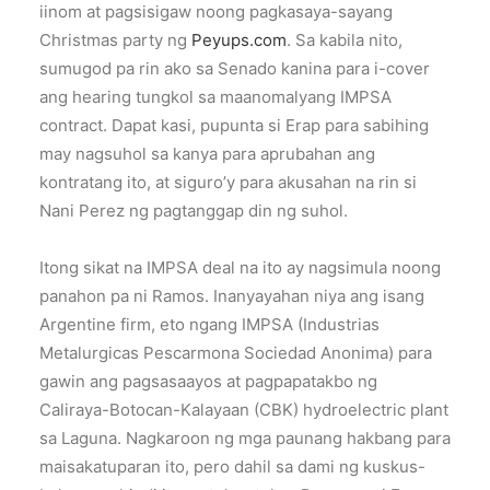
iinom at pagsisigaw noong pagkasaya-sayang
Christmas party ng
Peyups.com
. Sa kabila nito,
sumugod pa rin ako sa Senado kanina para i-cover
ang hearing tungkol sa maanomalyang IMPSA
contract. Dapat kasi, pupunta si Erap para sabihing
may nagsuhol sa kanya para aprubahan ang
kontratang ito, at siguro’y para akusahan na rin si
Nani Perez ng pagtanggap din ng suhol.
Itong sikat na IMPSA deal na ito ay nagsimula noong
panahon pa ni Ramos. Inanyayahan niya ang isang
Argentine firm, eto ngang IMPSA (Industrias
Metalurgicas Pescarmona Sociedad Anonima) para
gawin ang pagsasaayos at pagpapatakbo ng
Caliraya-Botocan-Kalayaan (CBK) hydroelectric plant
sa Laguna. Nagkaroon ng mga paunang hakbang para
maisakatuparan ito, pero dahil sa dami ng kuskus-