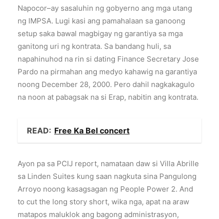
Napocor–ay sasaluhin ng gobyerno ang mga utang
ng IMPSA. Lugi kasi ang pamahalaan sa ganoong
setup saka bawal magbigay ng garantiya sa mga
ganitong uri ng kontrata. Sa bandang huli, sa
napahinuhod na rin si dating Finance Secretary Jose
Pardo na pirmahan ang medyo kahawig na garantiya
noong December 28, 2000. Pero dahil nagkakagulo
na noon at pabagsak na si Erap, nabitin ang kontrata.
READ:
Free Ka Bel concert
Ayon pa sa PCIJ report, namataan daw si Villa Abrille
sa Linden Suites kung saan nagkuta sina Pangulong
Arroyo noong kasagsagan ng People Power 2. And
to cut the long story short, wika nga, apat na araw
matapos maluklok ang bagong administrasyon,