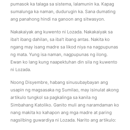
pumasok ka talaga sa sistema, lalamunin ka. Kapag
sumalunga ka naman, dudurugin ka. Sana dumating
ang panahong hindi na ganoon ang sitwasyon.
Nakakaiyak ang kuwento ni Lozada. Nakakaiyak sa
iba’t ibang dahilan, sa iba’t ibang antas. Nakita ko
ngang may isang madre sa likod niya na nagpupunas
ng mata. Yung isa naman, nagpupunas ng ilong.
Ewan ko lang kung naapektuhan din sila ng kuwento
ni Lozada.
Noong Disyembre, habang sinusubaybayan ang
usapin ng magsasaka ng Sumilao, may isinulat akong
artikulo tungkol sa pagkalinga sa kanila ng
Simbahang Katoliko. Ganito muli ang naramdaman ko
nang makita ko kahapon ang mga madre at paring
nagsilbing guwardiya ni Lozada. Narito ang artikulo: