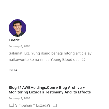
October 6, 2025
Greenpeace: Nuclear push misleads
Filipinos
The group says nuclear energy exposes
Filipinos to grave risks.
Ederic
by ederic.net
February 8, 2008
Salamat, Liz. Yung ibang bahagi nitong article ay
naikuwento ko na rin sa Young Blood dati. 🙂
REPLY
Blog @ AWBHoldings.com » Blog Archive »
Monitoring Lozada’s Testimony And Its Effects
February 8, 2008
[…] Simbahan * Lozada’s […]