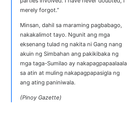
parties involved. I have never doubted, I
merely forgot.”
Minsan, dahil sa maraming pagbabago,
nakakalimot tayo. Ngunit ang mga
eksenang tulad ng nakita ni Gang nang
akuin ng Simbahan ang pakikibaka ng
mga taga-Sumilao ay nakapagpapaalaala
sa atin at muling nakapagpapasigla ng
ang ating paniniwala.
(Pinoy Gazette)