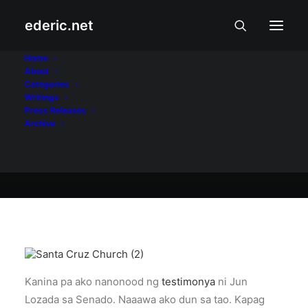
ederic.net
Pagsamba at Pakikibaka
•
February 8, 2008
Home
About
Simbahan
Categories
Writings
Press Releases
Archive
Ederic Eder
Kanina pa ako nanonood ng
testimonya
ni Jun
Lozada sa Senado. Naaawa ako dun sa tao. Kapag