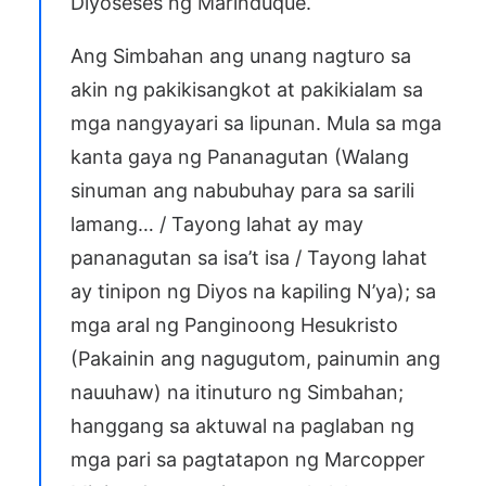
Diyoseses ng Marinduque.
Ang Simbahan ang unang nagturo sa
akin ng pakikisangkot at pakikialam sa
mga nangyayari sa lipunan. Mula sa mga
kanta gaya ng Pananagutan (Walang
sinuman ang nabubuhay para sa sarili
lamang… / Tayong lahat ay may
pananagutan sa isa’t isa / Tayong lahat
ay tinipon ng Diyos na kapiling N’ya); sa
mga aral ng Panginoong Hesukristo
(Pakainin ang nagugutom, painumin ang
nauuhaw) na itinuturo ng Simbahan;
hanggang sa aktuwal na paglaban ng
mga pari sa pagtatapon ng Marcopper