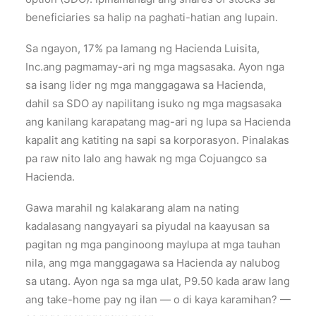
beneficiaries sa halip na paghati-hatian ang lupain.
Sa ngayon, 17% pa lamang ng Hacienda Luisita,
Inc.ang pagmamay-ari ng mga magsasaka. Ayon nga
sa isang lider ng mga manggagawa sa Hacienda,
dahil sa SDO ay napilitang isuko ng mga magsasaka
ang kanilang karapatang mag-ari ng lupa sa Hacienda
kapalit ang katiting na sapi sa korporasyon. Pinalakas
pa raw nito lalo ang hawak ng mga Cojuangco sa
Hacienda.
Gawa marahil ng kalakarang alam na nating
kadalasang nangyayari sa piyudal na kaayusan sa
pagitan ng mga panginoong maylupa at mga tauhan
nila, ang mga manggagawa sa Hacienda ay nalubog
sa utang. Ayon nga sa mga ulat, P9.50 kada araw lang
ang take-home pay ng ilan — o di kaya karamihan? —