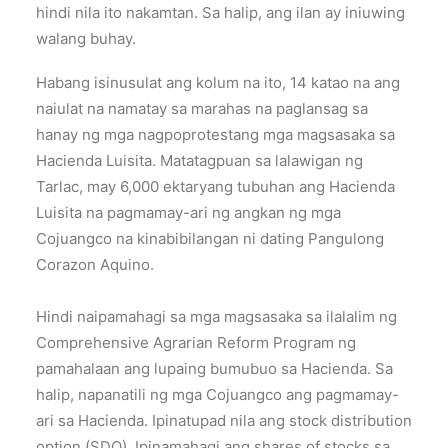
hindi nila ito nakamtan. Sa halip, ang ilan ay iniuwing
walang buhay.
Habang isinusulat ang kolum na ito, 14 katao na ang
naiulat na namatay sa marahas na paglansag sa
hanay ng mga nagpoprotestang mga magsasaka sa
Hacienda Luisita. Matatagpuan sa lalawigan ng
Tarlac, may 6,000 ektaryang tubuhan ang Hacienda
Luisita na pagmamay-ari ng angkan ng mga
Cojuangco na kinabibilangan ni dating Pangulong
Corazon Aquino.
Hindi naipamahagi sa mga magsasaka sa ilalalim ng
Comprehensive Agrarian Reform Program ng
pamahalaan ang lupaing bumubuo sa Hacienda. Sa
halip, napanatili ng mga Cojuangco ang pagmamay-
ari sa Hacienda. Ipinatupad nila ang stock distribution
option (SDO). Ipinamahagi ang shares of stocks sa