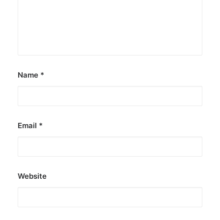
It is said to be the world's largest permanently
illuminated peace symbol.
by ederic.net
Name
*
Email
*
Website