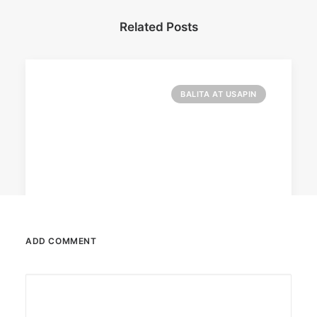
Related Posts
BALITA AT USAPIN
ADD COMMENT
December 23, 2025
The Temple House unveils ‘The Art
Peace’