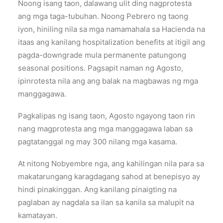
Noong isang taon, dalawang ulit ding nagprotesta
ang mga taga-tubuhan. Noong Pebrero ng taong
iyon, hiniling nila sa mga namamahala sa Hacienda na
itaas ang kanilang hospitalization benefits at itigil ang
pagda-downgrade mula permanente patungong
seasonal positions. Pagsapit naman ng Agosto,
ipinrotesta nila ang ang balak na magbawas ng mga
manggagawa.
Pagkalipas ng isang taon, Agosto ngayong taon rin
nang magprotesta ang mga manggagawa laban sa
pagtatanggal ng may 300 nilang mga kasama.
At nitong Nobyembre nga, ang kahilingan nila para sa
makatarungang karagdagang sahod at benepisyo ay
hindi pinakinggan. Ang kanilang pinaigting na
paglaban ay nagdala sa ilan sa kanila sa malupit na
kamatayan.