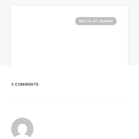
BALITA AT USAPIN
3 COMMENTS
December 23, 2025
The Temple House unveils ‘The Art
Peace’
It is said to be the world's largest permanently
illuminated peace symbol.