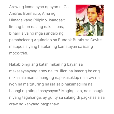
Araw ng kamatayan ngayon ni Gat
Andres Bonifacio, Ama ng
Himagsikang Pilipino. Isandaa’t
limang taon na ang nakalilipas,
binaril siya ng mga sundalo ng
pamahalaang Aguinaldo sa Bundok Buntis sa Cavite
matapos siyang hatulan ng kamatayan sa isang
mock-trial.
Nakabibingi ang katahimikan ng bayan sa
makasaysayang araw na ito. Iilan na lamang ba ang
nakaalala man lamang ng napakasaklap na araw na
iyon na maituturing na isa sa pinakamadilim na
bahagi ng ating kasaysayan? Maging ako, na masugid
niyang tagahanga, ay guilty sa salang di pag-alaala sa
araw ng kanyang pagpanaw.