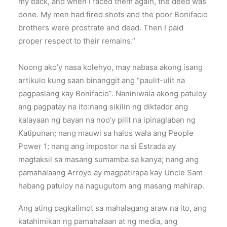
my back, and when I faced them again, the deed was
done. My men had fired shots and the poor Bonifacio
brothers were prostrate and dead. Then I paid
proper respect to their remains.”
Noong ako’y nasa kolehyo, may nabasa akong isang
artikulo kung saan binanggit ang “paulit-ulit na
pagpaslang kay Bonifacio”. Naniniwala akong patuloy
ang pagpatay na ito:nang sikilin ng diktador ang
kalayaan ng bayan na noo’y pilit na ipinaglaban ng
Katipunan; nang mauwi sa halos wala ang People
Power 1; nang ang impostor na si Estrada ay
magtaksil sa masang sumamba sa kanya; nang ang
pamahalaang Arroyo ay magpatirapa kay Uncle Sam
habang patuloy na nagugutom ang masang mahirap.
Ang ating pagkalimot sa mahalagang araw na ito, ang
katahimikan ng pamahalaan at ng media, ang