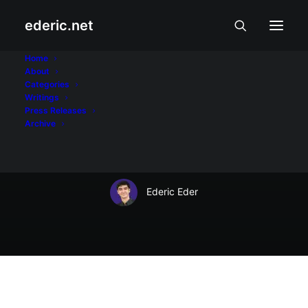
ederic.net
Balita at Usapin
•
May 10, 2002
Home
About
Paulit-ulit na
Categories
Writings
Pagpaslang Kay
Press Releases
Archive
Bonifacio
Ederic Eder