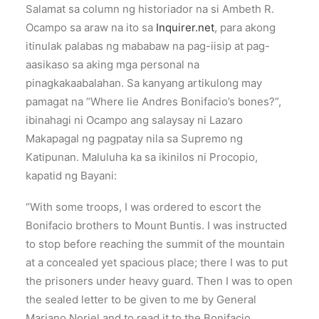
Salamat sa column ng historiador na si Ambeth R.
Ocampo sa araw na ito sa
Inquirer.net
, para akong
itinulak palabas ng mababaw na pag-iisip at pag-
aasikaso sa aking mga personal na
pinagkakaabalahan. Sa kanyang artikulong may
pamagat na “Where lie Andres Bonifacio’s bones?”,
ibinahagi ni Ocampo ang salaysay ni Lazaro
Makapagal ng pagpatay nila sa Supremo ng
Katipunan. Maluluha ka sa ikinilos ni Procopio,
kapatid ng Bayani:
“With some troops, I was ordered to escort the
Bonifacio brothers to Mount Buntis. I was instructed
to stop before reaching the summit of the mountain
at a concealed yet spacious place; there I was to put
the prisoners under heavy guard. Then I was to open
the sealed letter to be given to me by General
Mariano Noriel and to read it to the Bonifacio