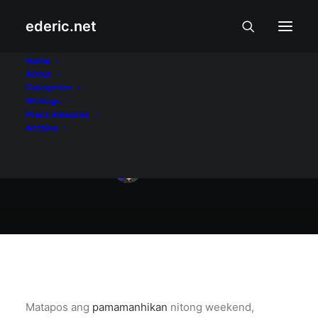
ederic.net
Aliwan at Libangan
•
October 19, 2016
Home
About
Paboritong AlDub
Categories
Writings
prenup photos
Press Releases
Archive
Ederic Eder
Matapos ang
pamamanhikan
nitong weekend,