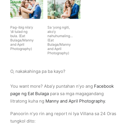
Pag-ibig nila’y
Sa ‘yong ngiti,
‘di tulad ng
ako’y
bula. (Eat
nahuhumaling…
Bulaga/Manny
(Eat
and April
Bulaga/Manny
Photography)
and April
Photography)
O, nakakahinga pa ba kayo?
You want more? Aba’y puntahan n’yo ang
Facebook
page ng Eat Bulaga
para sa mga magagandang
litratong kuha ng
Manny and April Photography
.
Panoorin n’yo rin ang report ni Iya Villana sa 24 Oras
tungkol dito: