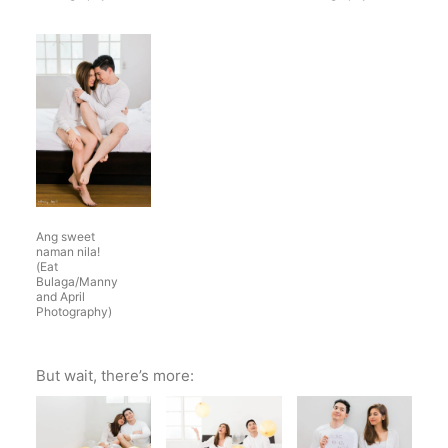
Ang sweet
naman nila!
(Eat
Bulaga/Manny
and April
Photography)
But wait, there’s more: