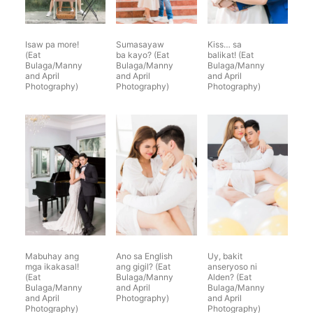
Isaw pa more!
Sumasayaw
Kiss… sa
(Eat
ba kayo? (Eat
balikat! (Eat
Bulaga/Manny
Bulaga/Manny
Bulaga/Manny
and April
and April
and April
Photography)
Photography)
Photography)
Mabuhay ang
Ano sa English
Uy, bakit
mga ikakasal!
ang gigil? (Eat
anseryoso ni
(Eat
Bulaga/Manny
Alden? (Eat
Bulaga/Manny
and April
Bulaga/Manny
and April
Photography)
and April
Photography)
Photography)