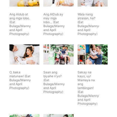
Ang Aldub at
Ang AlDub ay
Wala nang
ang mga lobo.
may mga
atrasan, ha?
(Eat
lobo… (Eat
(Eat
Bulaga/Manny
Bulaga/Manny
Bulaga/Manny
and April
and April
and April
Photography)
Photography)
Photography)
O, baka
Saan ang
Sakay na
matunaw! (Eat
biyahe n’yo?
kayo, uy!
Bulaga/Manny
(Eat
Mamaya na
and April
Bulaga/Manny
ang
Photography)
and April
lambingan!
Photography)
(Eat
Bulaga/Manny
and April
Photography)