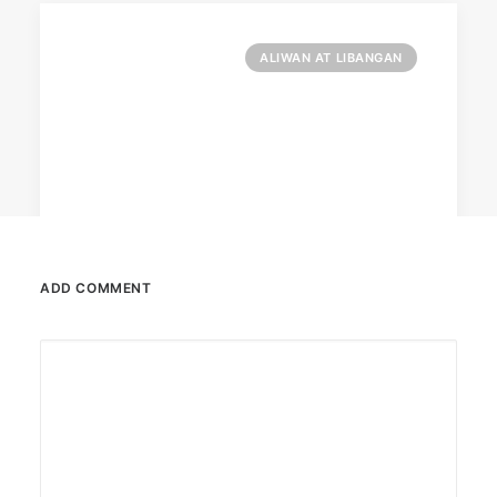
ALIWAN AT LIBANGAN
ADD COMMENT
February 13, 2026
Valentine’s specials at Ayala Malls
Cinemas
Still planning your date this Valentine’s Day?
Ayala Malls Cinemas has got you…