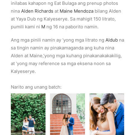
inilabas kahapon ng Eat Bulaga ang prenup photos
nina
Alden Richards
at
Maine Mendoza
bilang Alden
at Yaya Dub ng Kalyeserye. Sa mahigit 150 litrato,
pumili kami ni
M
ng 16 na paborito namin.
Ang mga pinili namin ay ‘yong mga litrato ng
Aldub
na
sa tingin namin ay pinakamaganda ang kuha nina
Alden at Maine,’yong mga kuhang pinakanakakakilig,
at ‘yong may reference sa mga eksena noon sa
Kalyeserye.
Narito ang unang batch: