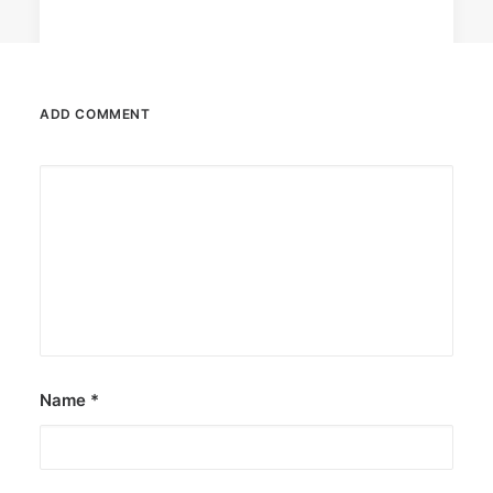
ADD COMMENT
July 21, 2022
Publishers bullish on APAC market,
concerned about misinformation —
SOPA report
"The News Sustainability: Investing in the
Future of Asia-Pacific's…
by ederic.net
Name
*