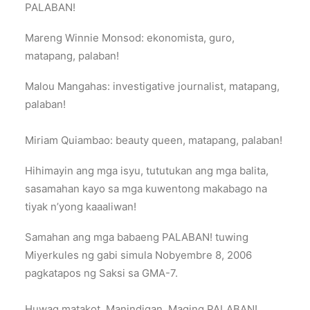
PALABAN!
Mareng Winnie Monsod: ekonomista, guro,
matapang, palaban!
Malou Mangahas: investigative journalist, matapang,
palaban!
Miriam Quiambao: beauty queen, matapang, palaban!
Hihimayin ang mga isyu, tututukan ang mga balita,
sasamahan kayo sa mga kuwentong makabago na
tiyak n’yong kaaaliwan!
Samahan ang mga babaeng PALABAN! tuwing
Miyerkules ng gabi simula Nobyembre 8, 2006
pagkatapos ng Saksi sa GMA-7.
Huwag matakot. Manindigan. Maging PALABAN!