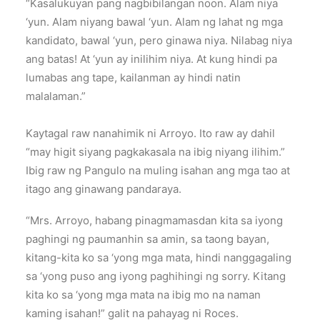
“Kasalukuyan pang nagbibilangan noon. Alam niya
‘yun. Alam niyang bawal ‘yun. Alam ng lahat ng mga
kandidato, bawal ‘yun, pero ginawa niya. Nilabag niya
ang batas! At ‘yun ay inilihim niya. At kung hindi pa
lumabas ang tape, kailanman ay hindi natin
malalaman.”
Kaytagal raw nanahimik ni Arroyo. Ito raw ay dahil
“may higit siyang pagkakasala na ibig niyang ilihim.”
Ibig raw ng Pangulo na muling isahan ang mga tao at
itago ang ginawang pandaraya.
“Mrs. Arroyo, habang pinagmamasdan kita sa iyong
paghingi ng paumanhin sa amin, sa taong bayan,
kitang-kita ko sa ‘yong mga mata, hindi nanggagaling
sa ‘yong puso ang iyong paghihingi ng sorry. Kitang
kita ko sa ‘yong mga mata na ibig mo na naman
kaming isahan!” galit na pahayag ni Roces.