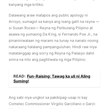
kanyang mga kritiko.
Dalawang araw matapos ang public apology ni
Arroyo, sumagot sa kanya ang isang galit na reyna —
si Susan Roces— Reyna ng Pelikulang Pilipino at
asawa ng yumaong Da King, si Fernando Poe Jr., na
pinaniniwalaan ng marami na tunay na nanalo noong
nakaraang halalang pampanguluhan. Hindi raw niya
matatanggap ang sorry ng Reyna ng Palasyo dahil
sinira na nito ang pagtitiwala ng mga Pilipino.
READ:
Fun-Raising: Tawag ka uli ni Aling
Suming!
Ang sabi niya ungkol sa pakikipag-usap ni kay
Comelec Commissioner Virgilio Garcillano o Garci: