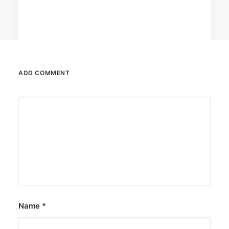
ADD COMMENT
February 12, 2024
Conquering enemy forts: strategies
to destroy opponent’s turrets
Win by upgrading hero’s skills with an ML
recharge.
by ederic.net
Name
*