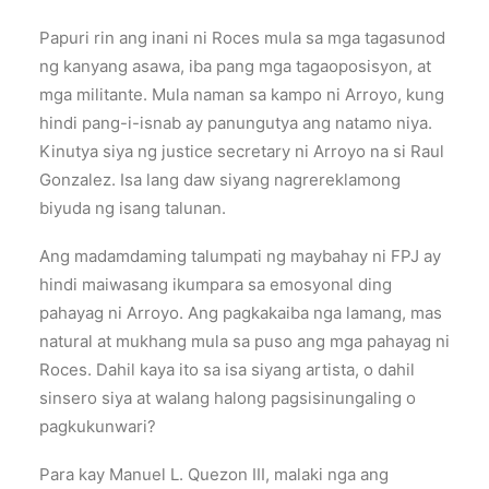
Papuri rin ang inani ni Roces mula sa mga tagasunod
ng kanyang asawa, iba pang mga tagaoposisyon, at
mga militante. Mula naman sa kampo ni Arroyo, kung
hindi pang-i-isnab ay panungutya ang natamo niya.
Kinutya siya ng justice secretary ni Arroyo na si Raul
Gonzalez. Isa lang daw siyang nagrereklamong
biyuda ng isang talunan.
Ang madamdaming talumpati ng maybahay ni FPJ ay
hindi maiwasang ikumpara sa emosyonal ding
pahayag ni Arroyo. Ang pagkakaiba nga lamang, mas
natural at mukhang mula sa puso ang mga pahayag ni
Roces. Dahil kaya ito sa isa siyang artista, o dahil
sinsero siya at walang halong pagsisinungaling o
pagkukunwari?
Para kay Manuel L. Quezon III, malaki nga ang