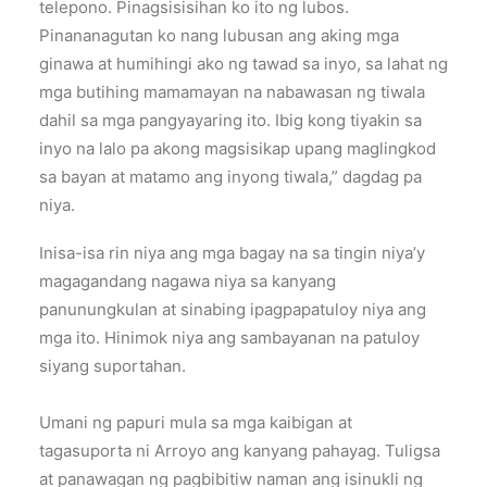
telepono. Pinagsisisihan ko ito ng lubos.
Pinananagutan ko nang lubusan ang aking mga
ginawa at humihingi ako ng tawad sa inyo, sa lahat ng
mga butihing mamamayan na nabawasan ng tiwala
dahil sa mga pangyayaring ito. Ibig kong tiyakin sa
inyo na lalo pa akong magsisikap upang maglingkod
sa bayan at matamo ang inyong tiwala,” dagdag pa
niya.
Inisa-isa rin niya ang mga bagay na sa tingin niya’y
magagandang nagawa niya sa kanyang
panunungkulan at sinabing ipagpapatuloy niya ang
mga ito. Hinimok niya ang sambayanan na patuloy
siyang suportahan.
Umani ng papuri mula sa mga kaibigan at
tagasuporta ni Arroyo ang kanyang pahayag. Tuligsa
at panawagan ng pagbibitiw naman ang isinukli ng