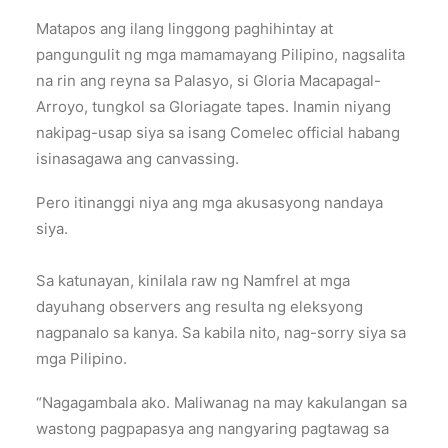
Matapos ang ilang linggong paghihintay at
pangungulit ng mga mamamayang Pilipino, nagsalita
na rin ang reyna sa Palasyo, si Gloria Macapagal-
Arroyo, tungkol sa Gloriagate tapes. Inamin niyang
nakipag-usap siya sa isang Comelec official habang
isinasagawa ang canvassing.
Pero itinanggi niya ang mga akusasyong nandaya
siya.
Sa katunayan, kinilala raw ng Namfrel at mga
dayuhang observers ang resulta ng eleksyong
nagpanalo sa kanya. Sa kabila nito, nag-sorry siya sa
mga Pilipino.
“Nagagambala ako. Maliwanag na may kakulangan sa
wastong pagpapasya ang nangyaring pagtawag sa