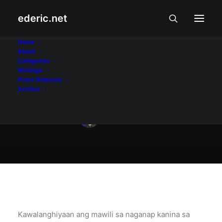
ederic.net
Internet at Teknolohiya
•
February 4, 2006
Home
About
Wowowee, Sinong
Categories
Writings
Mawiwili?
Press Releases
Archive
Ederic Eder
Kawalanghiyaan ang mawili sa naganap kanina sa