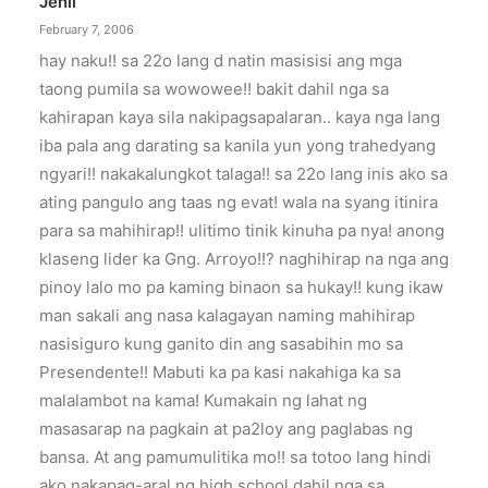
Jenii
February 7, 2006
hay naku!! sa 22o lang d natin masisisi ang mga
taong pumila sa wowowee!! bakit dahil nga sa
kahirapan kaya sila nakipagsapalaran.. kaya nga lang
iba pala ang darating sa kanila yun yong trahedyang
ngyari!! nakakalungkot talaga!! sa 22o lang inis ako sa
ating pangulo ang taas ng evat! wala na syang itinira
para sa mahihirap!! ulitimo tinik kinuha pa nya! anong
klaseng lider ka Gng. Arroyo!!? naghihirap na nga ang
pinoy lalo mo pa kaming binaon sa hukay!! kung ikaw
man sakali ang nasa kalagayan naming mahihirap
nasisiguro kung ganito din ang sasabihin mo sa
Presendente!! Mabuti ka pa kasi nakahiga ka sa
malalambot na kama! Kumakain ng lahat ng
masasarap na pagkain at pa2loy ang paglabas ng
bansa. At ang pamumulitika mo!! sa totoo lang hindi
ako nakapag-aral ng high school dahil nga sa