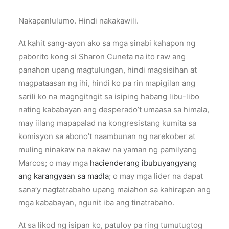
Nakapanlulumo. Hindi nakakawili.
At kahit sang-ayon ako sa mga sinabi kahapon ng
paborito kong si Sharon Cuneta na ito raw ang
panahon upang magtulungan, hindi magsisihan at
magpataasan ng ihi, hindi ko pa rin mapigilan ang
sarili ko na magngitngit sa isiping habang libu-libo
nating kababayan ang desperado’t umaasa sa himala,
may iilang mapapalad na kongresistang kumita sa
komisyon sa abono’t naambunan ng narekober at
muling ninakaw na nakaw na yaman ng pamilyang
Marcos; o may mga
hacienderang ibubuyangyang
ang karangyaan sa madla
; o may mga lider na dapat
sana’y nagtatrabaho upang maiahon sa kahirapan ang
mga kababayan, ngunit iba ang tinatrabaho.
At sa likod ng isipan ko, patuloy pa ring tumutugtog