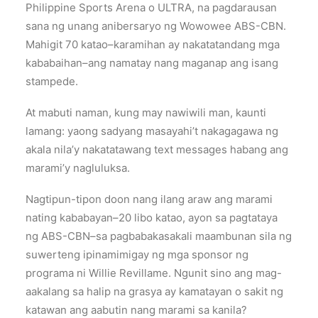
Philippine Sports Arena o ULTRA, na pagdarausan
sana ng unang anibersaryo ng Wowowee ABS-CBN.
Mahigit 70 katao–karamihan ay nakatatandang mga
kababaihan–ang namatay nang maganap ang isang
stampede.
At mabuti naman, kung may nawiwili man, kaunti
lamang: yaong sadyang masayahi’t nakagagawa ng
akala nila’y nakatatawang text messages habang ang
marami’y nagluluksa.
Nagtipun-tipon doon nang ilang araw ang marami
nating kababayan–20 libo katao, ayon sa pagtataya
ng ABS-CBN–sa pagbabakasakali maambunan sila ng
suwerteng ipinamimigay ng mga sponsor ng
programa ni Willie Revillame. Ngunit sino ang mag-
aakalang sa halip na grasya ay kamatayan o sakit ng
katawan ang aabutin nang marami sa kanila?