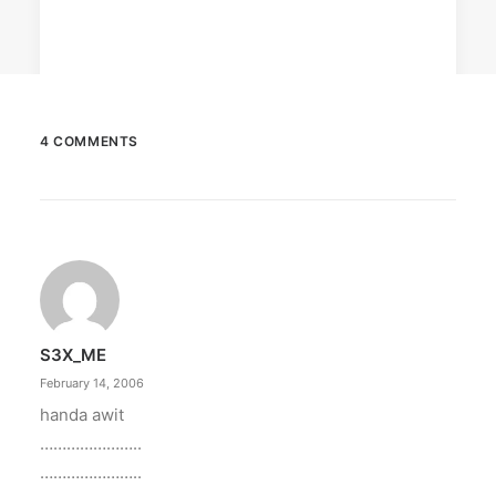
4 COMMENTS
April 6, 2026
Converge boosts speeds amid fuel
crisis
The increase has no additional cost to
subscribers.
S3X_ME
by ederic.net
February 14, 2006
handa awit
…………………..
…………………..