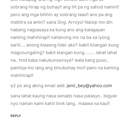
sobrang hirap ng buhay!! ang liit pa ng sahod namin!!
pero ang mga bilihin ay sobrang taas!! ano pa ang
matitira sa amin? sana Gng. Arroyo! Naisip mo din
habang nagsasaya ka kung ano ang kalagayan
naming mahihirap!! naitanong mo na ba sa iyong
sarili…: anong klaseng lider ako? bakit kilangan kung
magcnungaling? bakit klangan kung……… lahat lahat
na.. hnd kaba nakukunsensya? wala kang puso..
pamilya mo lang ang binubuhay mo!! pano na kaming
mahihirap!!
e2 po ang aking email add:
jenii_bey@yahoo.com
sana lahat kaung nasa senado nasa palasyo.. bigyan
nyo naman kami kahit tinik lang.. maawa na kau!!
REPLY