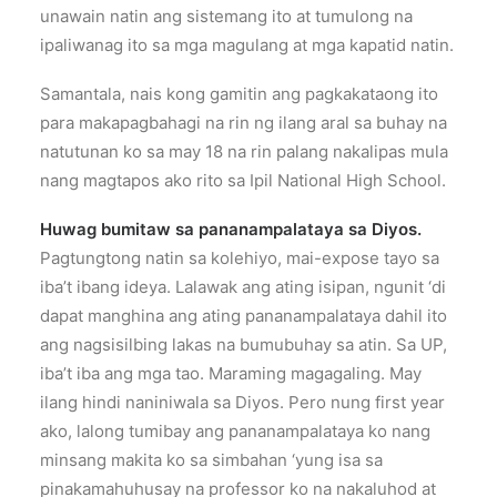
unawain natin ang sistemang ito at tumulong na
ipaliwanag ito sa mga magulang at mga kapatid natin.
Samantala, nais kong gamitin ang pagkakataong ito
para makapagbahagi na rin ng ilang aral sa buhay na
natutunan ko sa may 18 na rin palang nakalipas mula
nang magtapos ako rito sa Ipil National High School.
Huwag bumitaw sa pananampalataya sa Diyos.
Pagtungtong natin sa kolehiyo, mai-expose tayo sa
iba’t ibang ideya. Lalawak ang ating isipan, ngunit ‘di
dapat manghina ang ating pananampalataya dahil ito
ang nagsisilbing lakas na bumubuhay sa atin. Sa UP,
iba’t iba ang mga tao. Maraming magagaling. May
ilang hindi naniniwala sa Diyos. Pero nung first year
ako, lalong tumibay ang pananampalataya ko nang
minsang makita ko sa simbahan ‘yung isa sa
pinakamahuhusay na professor ko na nakaluhod at