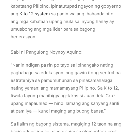
kabataang Pilipino. Ipinatutupad ngayon ng gobyerno
ang
K to 12 system
sa paniniwalang ihahanda nito
ang mga kabataan upang mula sa inyong hanay ay
umusbong ang mga lider para sa bagong
henerasyon.
Sabi ni Pangulong Noynoy Aquino:
“Naninindigan pa rin po tayo sa ipinangako nating
pagbabago sa edukasyon: ang gawin itong sentral na
estratehiya sa pamumuhunan sa pinakamahalaga
nating yaman: ang mamamayang Pilipino. Sa K to 12,
tiwala tayong mabibigyang-lakas si Juan dela Cruz
upang mapaunlad — hindi lamang ang kanyang sarili
at pamilya — kundi maging ang buong bansa.”
Sa ilalim ng bagong sistema, magiging 12 taon na ang
basic education sa bansa: anim sa elementary, apat