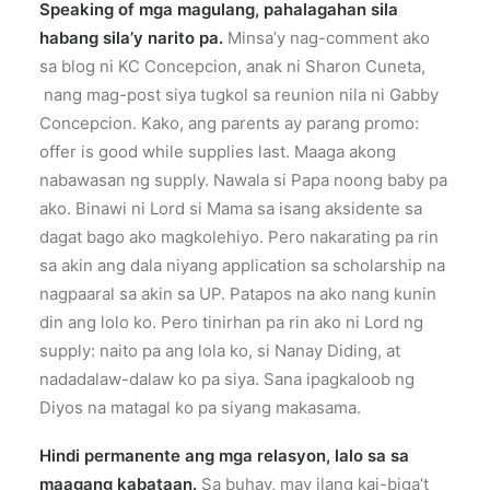
Speaking of mga magulang, pahalagahan sila
habang sila’y narito pa.
Minsa’y nag-comment ako
sa blog ni KC Concepcion, anak ni Sharon Cuneta,
nang mag-post siya tugkol sa reunion nila ni Gabby
Concepcion. Kako, ang parents ay parang promo:
offer is good while supplies last. Maaga akong
nabawasan ng supply. Nawala si Papa noong baby pa
ako. Binawi ni Lord si Mama sa isang aksidente sa
dagat bago ako magkolehiyo. Pero nakarating pa rin
sa akin ang dala niyang application sa scholarship na
nagpaaral sa akin sa UP. Patapos na ako nang kunin
din ang lolo ko. Pero tinirhan pa rin ako ni Lord ng
supply: naito pa ang lola ko, si Nanay Diding, at
nadadalaw-dalaw ko pa siya. Sana ipagkaloob ng
Diyos na matagal ko pa siyang makasama.
Hindi permanente ang mga relasyon, lalo sa sa
maagang kabataan.
Sa buhay, may ilang kai-biga’t