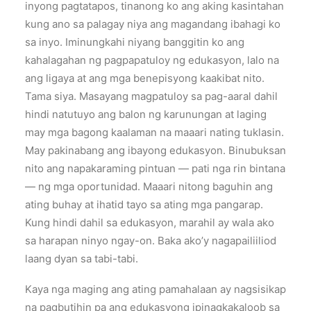
inyong pagtatapos, tinanong ko ang aking kasintahan
kung ano sa palagay niya ang magandang ibahagi ko
sa inyo. Iminungkahi niyang banggitin ko ang
kahalagahan ng pagpapatuloy ng edukasyon, lalo na
ang ligaya at ang mga benepisyong kaakibat nito.
Tama siya. Masayang magpatuloy sa pag-aaral dahil
hindi natutuyo ang balon ng karunungan at laging
may mga bagong kaalaman na maaari nating tuklasin.
May pakinabang ang ibayong edukasyon. Binubuksan
nito ang napakaraming pintuan — pati nga rin bintana
— ng mga oportunidad. Maaari nitong baguhin ang
ating buhay at ihatid tayo sa ating mga pangarap.
Kung hindi dahil sa edukasyon, marahil ay wala ako
sa harapan ninyo ngay-on. Baka ako’y nagapailiiliod
laang dyan sa tabi-tabi.
Kaya nga maging ang ating pamahalaan ay nagsisikap
na pagbutihin pa ang edukasyong ipinagkakaloob sa