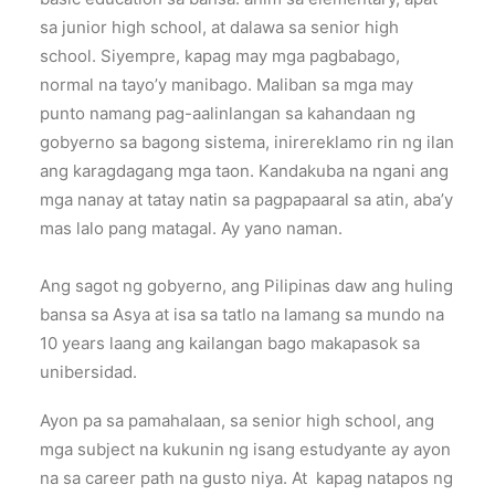
sa junior high school, at dalawa sa senior high
school. Siyempre, kapag may mga pagbabago,
normal na tayo’y manibago. Maliban sa mga may
punto namang pag-aalinlangan sa kahandaan ng
gobyerno sa bagong sistema, inirereklamo rin ng ilan
ang karagdagang mga taon. Kandakuba na ngani ang
mga nanay at tatay natin sa pagpapaaral sa atin, aba’y
mas lalo pang matagal. Ay yano naman.
Ang sagot ng gobyerno, ang Pilipinas daw ang huling
bansa sa Asya at isa sa tatlo na lamang sa mundo na
10 years laang ang kailangan bago makapasok sa
unibersidad.
Ayon pa sa pamahalaan, sa senior high school, ang
mga subject na kukunin ng isang estudyante ay ayon
na sa career path na gusto niya. At kapag natapos ng