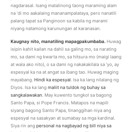
nagdarasal. Isang matalinong taong maraming alam
na ‘di mo aakalaing mananampalataya, pero nanatili
palang tapat sa Panginoon sa kabila ng marami
niyang natamong karunungan at karanasan.
Kaugnay nito, manatiling mapagpakumbaba.
Huwag
isipin kahit kailan na dahil sa galing mo, sa narating
mo, sa dami ng kwarta mo, sa hitsura mo (maigi laang
at wala ako nito), o sa dami ng nakakakilala sa ‘yo, ay
espesyal ka na at angat sa ibang tao. Huwag maging
mayabang.
Hindi ka espesyal
. Isa ka lang nilalang ng
Diyos. Isa ka lang
maliit na tuldok ng buhay sa
sangkalawakan
. May kuwento tungkol sa bagong
Santo Papa, si Pope Francis. Matapos na mapili
siyang bagong Santo Papa, tinanggihan niya ang
espesyal na sasakyan at sumabay sa mga kardinal.
Siya rin ang
personal na nagbayad ng bill niya sa