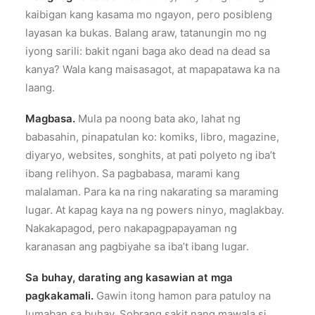
kaibigan kang kasama mo ngayon, pero posibleng
layasan ka bukas. Balang araw, tatanungin mo ng
iyong sarili: bakit ngani baga ako dead na dead sa
kanya? Wala kang maisasagot, at mapapatawa ka na
laang.
Magbasa.
Mula pa noong bata ako, lahat ng
babasahin, pinapatulan ko: komiks, libro, magazine,
diyaryo, websites, songhits, at pati polyeto ng iba’t
ibang relihyon. Sa pagbabasa, marami kang
malalaman. Para ka na ring nakarating sa maraming
lugar. At kapag kaya na ng powers ninyo, maglakbay.
Nakakapagod, pero nakapagpapayaman ng
karanasan ang pagbiyahe sa iba’t ibang lugar.
Sa buhay, darating ang kasawian at mga
pagkakamali.
Gawin itong hamon para patuloy na
lumaban sa buhay. Sobrang sakit nang mawala si