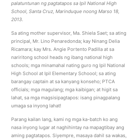
palatuntunan ng pagtatapos sa Ipil National High
School, Santa Cruz, Marinduque noong Marso 18,
2013.
Sa ating mother supervisor, Ma. Shiela Saet; sa ating
principal, Mr. Lino Penaredonda; kay Ninang Delia
Ricamara; kay Mrs. Angie Portento Padilla at sa
nariritong school heads ng ibang national high
schools; mga minamahal nating guro ng Ipil National
High School at Ipil Elementary Schoool; sa ating
barangay captain at sa kanyang konseho; PTCA
officials; mga magulang; mga kaibigan; at higit sa
lahat, sa mga magsisipagtapos: isang pinagpalang
umaga sa inyong lahat!
Parang kailan lang, kami ng mga ka-batch ko ang
nasa inyong lugar at naghihintay na mapagtibay ang
aming pagtatapos. Siyempre, masaya dahil sa wakas,