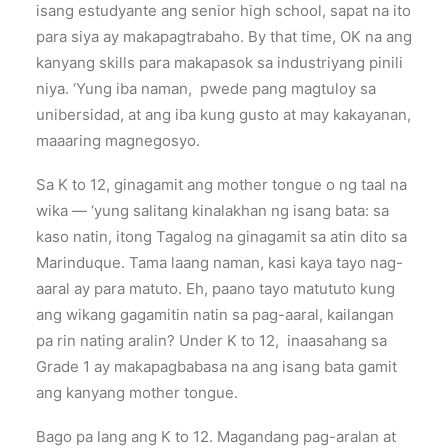
isang estudyante ang senior high school, sapat na ito
para siya ay makapagtrabaho. By that time, OK na ang
kanyang skills para makapasok sa industriyang pinili
niya. ‘Yung iba naman, pwede pang magtuloy sa
unibersidad, at ang iba kung gusto at may kakayanan,
maaaring magnegosyo.
Sa K to 12, ginagamit ang mother tongue o ng taal na
wika — ‘yung salitang kinalakhan ng isang bata: sa
kaso natin, itong Tagalog na ginagamit sa atin dito sa
Marinduque. Tama laang naman, kasi kaya tayo nag-
aaral ay para matuto. Eh, paano tayo matututo kung
ang wikang gagamitin natin sa pag-aaral, kailangan
pa rin nating aralin? Under K to 12, inaasahang sa
Grade 1 ay makapagbabasa na ang isang bata gamit
ang kanyang mother tongue.
Bago pa lang ang K to 12. Magandang pag-aralan at