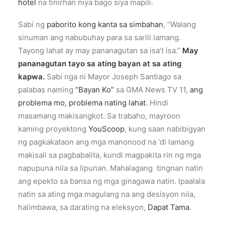
hotel
na tinirhan niya bago siya mapili.
Sabi ng
paborito kong kanta sa simbahan
, “Walang
sinuman ang nabubuhay para sa sarili lamang.
Tayong lahat ay may pananagutan sa isa’t isa.”
May
pananagutan tayo sa ating bayan at sa ating
kapwa.
Sabi nga ni Mayor Joseph Santiago sa
palabas naming
“Bayan Ko”
sa GMA News TV 11,
ang
problema mo, problema nating lahat
. Hindi
masamang makisangkot. Sa trabaho, mayroon
kaming proyektong
YouScoop
, kung saan nabibigyan
ng pagkakataon ang mga manonood na ‘di lamang
makisali sa pagbabalita, kundi magpakita rin ng mga
napupuna nila sa lipunan. Mahalagang tingnan natin
ang epekto sa bansa ng mga ginagawa natin. Ipaalala
natin sa ating mga magulang na ang desisyon nila,
halimbawa, sa darating na eleksyon,
Dapat Tama
.