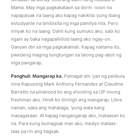
Mama. May mga pagkakataon sa dorm noon na
napapaiyak na laang ako kapag nakikita ‘yung ibang
estudyante na binibisita ng mga pamilya nila. Pero
iniiyak ko na laang. Dahil kung sumuko ako, sabi ko
ngani ay baka nagapailiiliod laang ako ngay-on.
Ganyan din sa mga pagkakamali. Kapag naitama ito,
pwedeng maging tungtungan sa lalong pag-abot ng
mga pangarap.
Panghuli: Mangarap ka.
Pamagat din ‘yan ng pelikula
nina Kapusong Mark Anthony Fernandez at Claudine
Barretto na pinanood ko ang shooting sa UP noong
freshman ako. Hindi ko itinitigil ang mangarap. Libre
naman, saka ang mahalaga, ‘yung wala kang
inasagasaan. At kapag nangangarap ako, inataasan ko
na. Para kung bumagsak man ako, medyo mataas-
taas pa rin ang bagsak.