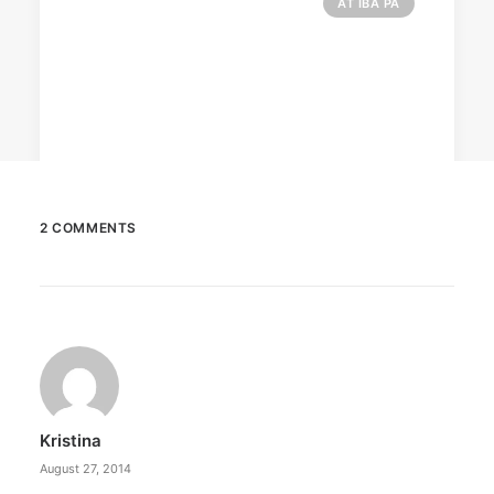
AT IBA PA
2 COMMENTS
February 12, 2024
Conquering enemy forts: strategies
to destroy opponent’s turrets
Win by upgrading hero’s skills with an ML
recharge.
Kristina
by ederic.net
August 27, 2014