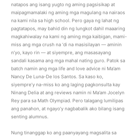
natapos ang isang yugto ng aming pagsisikap at
maipagmamalaki ng aming mga magulang na nairaos
na kami nila sa high school. Pero gaya ng lahat ng
pagtatapos, may bahid din ng lungkot dahil maaaring
magkahiwalay na kami ng aming mga kaibigan, mami-
miss ang mga crush na ‘di na masisilayan — aminin
n’yo, kayo rin — at siyempre, ang masasayang
sandali kasama ang mga mahal nating guro. Patok sa
batch namin ang mga life and love advice ni Ma’am
Nancy De Luna-De los Santos. Sa kaso ko,
siyempre’y na-miss ko ang laging pagkonsulta kay
Ninang Delia at ang reviews namin ni Ma’am Jocelyn
Rey para sa Math Olympiad. Pero talagang lumilipas
ang panahon, at ngayo’y nagbabalik ako bilang isang
senting alumnus.
Nung tinanggap ko ang paanyayang magsalita sa