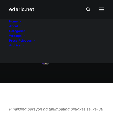
ederic.net
At iba pa
•
April 13, 2013
Home
About
Talumpati sa
Categories
Writings
pagtatapos
Press Releases
Archive
Ederic Eder
Pinaikling bersyon ng talumpating binigkas sa ika-38