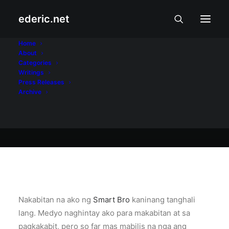
ederic.net
Internet at Teknolohiya
•
July 1, 2006
Home
About
Smart Bro
Categories
Writings
Press Releases
Archive
Ederic Eder
Nakabitan na ako ng
Smart Bro
kaninang tanghali
lang. Medyo naghintay ako para makabitan at sa
pagkakabit, pero so far mas mabilis na nga ang