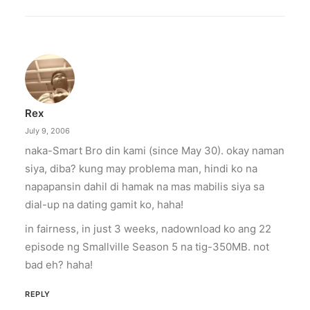
April 6, 2026
Converge boosts speeds amid fuel
crisis
The increase has no additional cost to
subscribers.
Rex
by ederic.net
July 9, 2006
naka-Smart Bro din kami (since May 30). okay naman
siya, diba? kung may problema man, hindi ko na
napapansin dahil di hamak na mas mabilis siya sa
dial-up na dating gamit ko, haha!
in fairness, in just 3 weeks, nadownload ko ang 22
episode ng Smallville Season 5 na tig-350MB. not
bad eh? haha!
REPLY