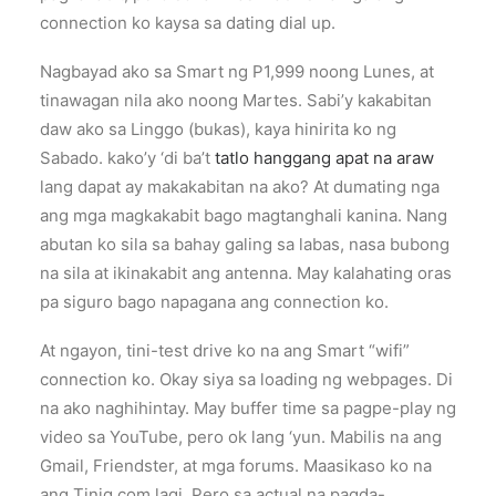
connection ko kaysa sa dating dial up.
Nagbayad ako sa Smart ng P1,999 noong Lunes, at
tinawagan nila ako noong Martes. Sabi’y kakabitan
daw ako sa Linggo (bukas), kaya hinirita ko ng
Sabado. kako’y ‘di ba’t
tatlo hanggang apat na araw
lang dapat ay makakabitan na ako? At dumating nga
ang mga magkakabit bago magtanghali kanina. Nang
abutan ko sila sa bahay galing sa labas, nasa bubong
na sila at ikinakabit ang antenna. May kalahating oras
pa siguro bago napagana ang connection ko.
At ngayon, tini-test drive ko na ang Smart “wifi”
connection ko. Okay siya sa loading ng webpages. Di
na ako naghihintay. May buffer time sa pagpe-play ng
video sa YouTube, pero ok lang ‘yun. Mabilis na ang
Gmail, Friendster, at mga forums. Maasikaso ko na
ang Tinig.com lagi. Pero sa actual na pagda-