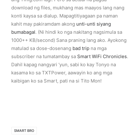
download ng files, mukhang mas maayos lang nang
konti kaysa sa dialup. Mapagtitiyagaan pa naman
kahit may pakiramdam akong
unti-unti siyang
bumabagal
. (Ni hindi ko nga nakitang nagsimula sa
1000++ KB/second) Sana praning lang ako. Ayokong
matulad sa dose-dosenang
b
a
d
t
r
i
p
na mga
subscriber na tumatambay sa
Smart WiFi Chronicles
.
Dahil kapag nangyari ‘yun, sabi ko kay Tonyo na
kasama ko sa TXTPower, aawayin ko ang mga
kaibigan ko sa Smart, pati na si Tito Mon!
SMART BRO