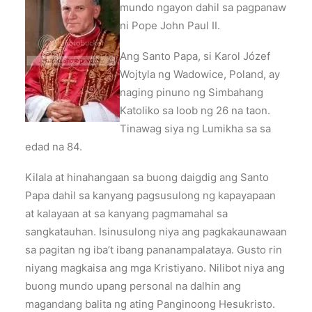
mundo ngayon dahil sa pagpanaw
ni Pope John Paul II.
Ang Santo Papa, si Karol Józef
Wojtyla ng Wadowice, Poland, ay
naging pinuno ng Simbahang
Katoliko sa loob ng 26 na taon.
Tinawag siya ng Lumikha sa sa
edad na 84.
Kilala at hinahangaan sa buong daigdig ang Santo
Papa dahil sa kanyang pagsusulong ng kapayapaan
at kalayaan at sa kanyang pagmamahal sa
sangkatauhan. Isinusulong niya ang pagkakaunawaan
sa pagitan ng iba’t ibang pananampalataya. Gusto rin
niyang magkaisa ang mga Kristiyano. Nilibot niya ang
buong mundo upang personal na dalhin ang
magandang balita ng ating Panginoong Hesukristo.