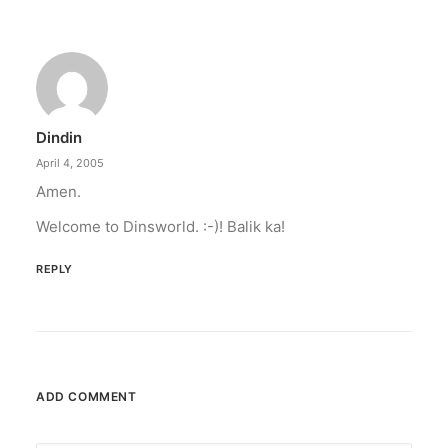
The Philippines: Asia’s next great
island escape
The Philippines is emerging as a compelling
alternative to Southeast Asian…
Dindin
by ederic.net
April 4, 2005
Amen.
Welcome to Dinsworld. :-)! Balik ka!
REPLY
ADD COMMENT