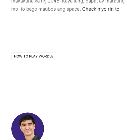
makakuha ka ng 2048. Kaya lang, dapat ay marating
mo ito bago maubos ang space.
Check n’yo rin to
.
HOW TO PLAY WORDLE