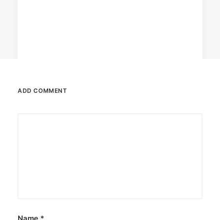
ADD COMMENT
April 6, 2026
Converge boosts speeds amid fuel
crisis
The increase has no additional cost to
subscribers.
by ederic.net
Name
*