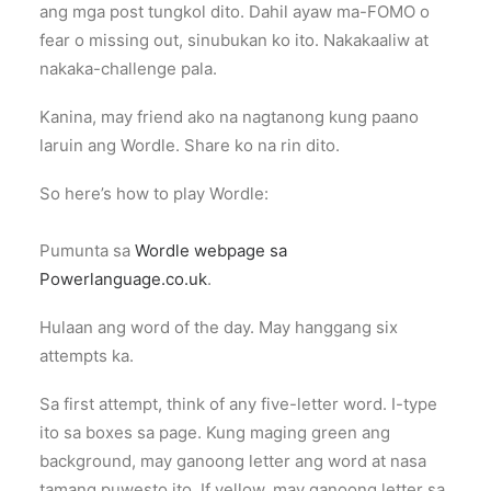
ang mga post tungkol dito. Dahil ayaw ma-FOMO o
fear o missing out, sinubukan ko ito. Nakakaaliw at
nakaka-challenge pala.
Kanina, may friend ako na nagtanong kung paano
laruin ang Wordle. Share ko na rin dito.
So here’s how to play Wordle:
Pumunta sa
Wordle webpage sa
Powerlanguage.co.uk
.
Hulaan ang word of the day. May hanggang six
attempts ka.
Sa first attempt, think of any five-letter word. I-type
ito sa boxes sa page. Kung maging green ang
background, may ganoong letter ang word at nasa
tamang puwesto ito. If yellow, may ganoong letter sa