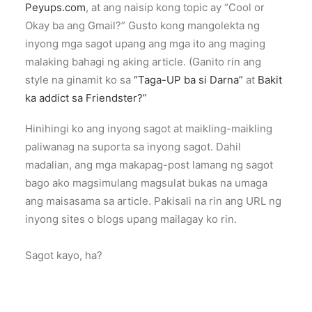
Peyups.com
, at ang naisip kong topic ay “Cool or
Okay ba ang Gmail?” Gusto kong mangolekta ng
inyong mga sagot upang ang mga ito ang maging
malaking bahagi ng aking article. (Ganito rin ang
style na ginamit ko sa
“Taga-UP ba si Darna”
at
Bakit
ka addict sa Friendster?”
Hinihingi ko ang inyong sagot at maikling-maikling
paliwanag na suporta sa inyong sagot. Dahil
madalian, ang mga makapag-post lamang ng sagot
bago ako magsimulang magsulat bukas na umaga
ang maisasama sa article. Pakisali na rin ang URL ng
inyong sites o blogs upang mailagay ko rin.
Sagot kayo, ha?