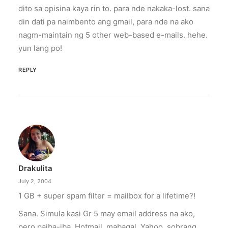
dito sa opisina kaya rin to. para nde nakaka-lost. sana
din dati pa naimbento ang gmail, para nde na ako
nagm-maintain ng 5 other web-based e-mails. hehe.
yun lang po!
REPLY
Drakulita
July 2, 2004
1 GB + super spam filter = mailbox for a lifetime?!
Sana. Simula kasi Gr 5 may email address na ako,
pero paiba-iba. Hotmail, mabagal. Yahoo, sobrang