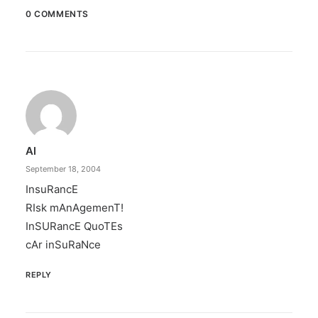
0 COMMENTS
April 6, 2026
Converge boosts speeds amid fuel
crisis
The increase has no additional cost to
subscribers.
Al
by ederic.net
September 18, 2004
InsuRancE
RIsk mAnAgemenT!
InSURancE QuoTEs
cAr inSuRaNce
REPLY