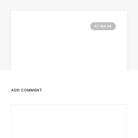
AT IBA PA
ADD COMMENT
February 12, 2024
Conquering enemy forts: strategies
to destroy opponent’s turrets
Win by upgrading hero’s skills with an ML
recharge.