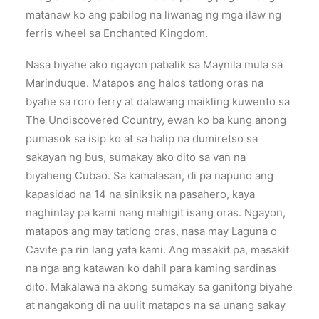
matanaw ko ang pabilog na liwanag ng mga ilaw ng
ferris wheel sa Enchanted Kingdom.
Nasa biyahe ako ngayon pabalik sa Maynila mula sa
Marinduque. Matapos ang halos tatlong oras na
byahe sa roro ferry at dalawang maikling kuwento sa
The Undiscovered Country, ewan ko ba kung anong
pumasok sa isip ko at sa halip na dumiretso sa
sakayan ng bus, sumakay ako dito sa van na
biyaheng Cubao. Sa kamalasan, di pa napuno ang
kapasidad na 14 na siniksik na pasahero, kaya
naghintay pa kami nang mahigit isang oras. Ngayon,
matapos ang may tatlong oras, nasa may Laguna o
Cavite pa rin lang yata kami. Ang masakit pa, masakit
na nga ang katawan ko dahil para kaming sardinas
dito. Makalawa na akong sumakay sa ganitong biyahe
at nangakong di na uulit matapos na sa unang sakay