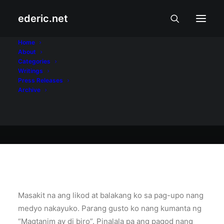
ederic.net
At iba pa
•
December 29, 2004
Home
About
Yoko Na!
Categories
Writings
Press Releases
Archive
Ederic Eder
Masakit na ang likod at balakang ko sa pag-upo nang
medyo nakayuko. Parang gusto ko nang kumanta ng
“Magtanim ay di biro”. Pinalala pa ang pagod nang