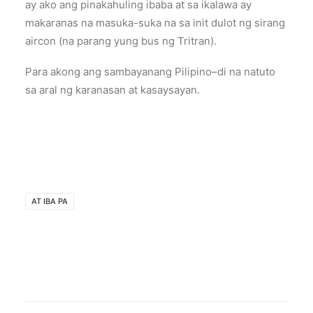
ay ako ang pinakahuling ibaba at sa ikalawa ay
makaranas na masuka-suka na sa init dulot ng sirang
aircon (na parang yung bus ng Tritran).
Para akong ang sambayanang Pilipino–di na natuto
sa aral ng karanasan at kasaysayan.
AT IBA PA