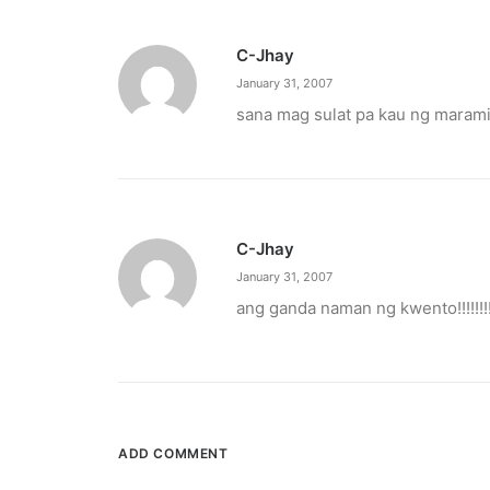
C-Jhay
January 31, 2007
sana mag sulat pa kau ng maram
C-Jhay
January 31, 2007
October 6, 2025
ang ganda naman ng kwento!!!!!!!!!!!
Greenpeace: Nuclear push misleads F
The group says nuclear energy exposes Filipinos
by ederic.net
ADD COMMENT