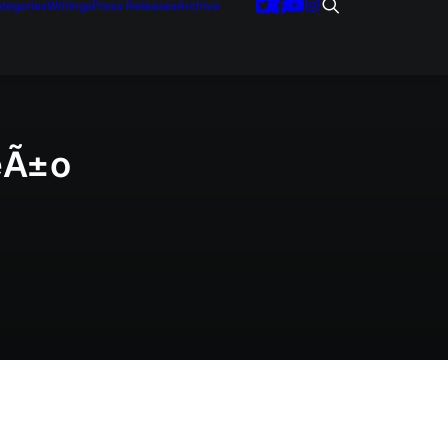
tegories
Writings
Press Releases
Archive
eÃ±o