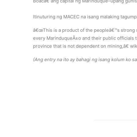
Boacâ€”ang capital ng Marinduque–upang gunitai
Itinuturing ng MACEC na isang malaking tagumpa
â€œThis is a product of the peopleâ€™s strong so
every MarinduqueÃ±o and their public officials 
province that is not dependent on mining,â€ w
(Ang entry na ito ay bahagi ng isang kolum ko sa