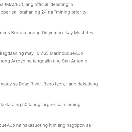
ACEC), ang official ‘delisting’ o
er sa listahan ng 24 na “mining priority
iences Bureau noong Disyembre kay Most Rev.
 nilagdaan ng may 10,765 MarinduqueÃ±o
nong Arroyo na tanggalin ang San Antonio
matay sa Boac River. Bago iyon, ilang dekadang
eklara ng 50 taong large-scale mining
ueÃ±o na nakasuot ng itim ang nagtipon sa