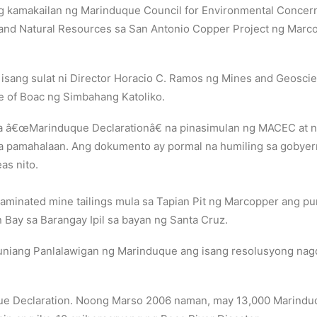
makailan ng Marinduque Council for Environmental Concerns (M
nd Natural Resources sa San Antonio Copper Project ng Marcopp
isang sulat ni Director Horacio C. Ramos ng Mines and Geosc
se of Boac ng Simbahang Katoliko.
 sa â€œMarinduque Declarationâ€ na pinasimulan ng MACEC at
na pamahalaan. Ang dokumento ay pormal na humiling sa gobyer
as nito.
aminated mine tailings mula sa Tapian Pit ng Marcopper ang pu
 Bay sa Barangay Ipil sa bayan ng Santa Cruz.
niang Panlalawigan ng Marinduque ang isang resolusyong nagd
ue Declaration. Noong Marso 2006 naman, may 13,000 Marinduq