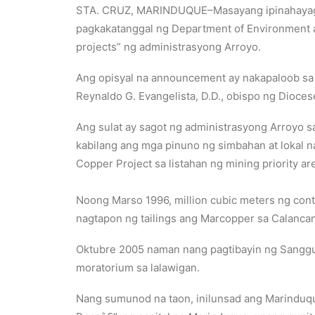
STA. CRUZ, MARINDUQUE–Masayang ipinahayag ka
pagkakatanggal ng Department of Environment a
projects” ng administrasyong Arroyo.
Ang opisyal na announcement ay nakapaloob sa 
Reynaldo G. Evangelista, D.D., obispo ng Dioce
Ang sulat ay sagot ng administrasyong Arroyo
kabilang ang mga pinuno ng simbahan at lokal 
Copper Project sa listahan ng mining priority are
Noong Marso 1996, million cubic meters ng cont
nagtapon ng tailings ang Marcopper sa Calancan
Oktubre 2005 naman nang pagtibayin ng Sanggu
moratorium sa lalawigan.
Nang sumunod na taon, inilunsad ang Marinduq