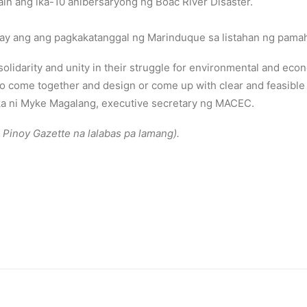
n ang ika-10 anibersaryong ng Boac River Disaster.
y ang ang pagkakatanggal ng Marinduque sa listahan ng pamaha
lidarity and unity in their struggle for environmental and econom
to come together and design or come up with clear and feasible
ika ni Myke Magalang, executive secretary ng MACEC.
 Pinoy Gazette na lalabas pa lamang).