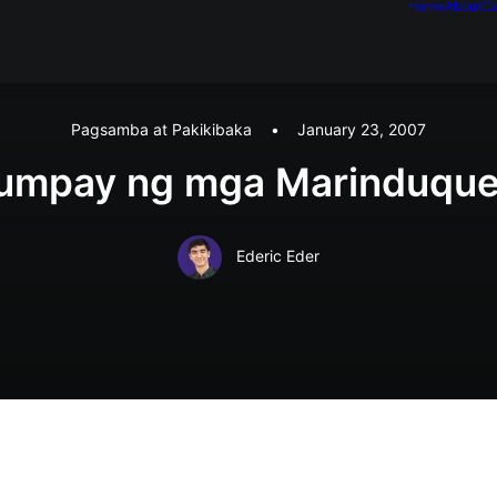
Home
About
Ca
Pagsamba at Pakikibaka
•
January 23, 2007
umpay ng mga Marinduqu
Ederic Eder