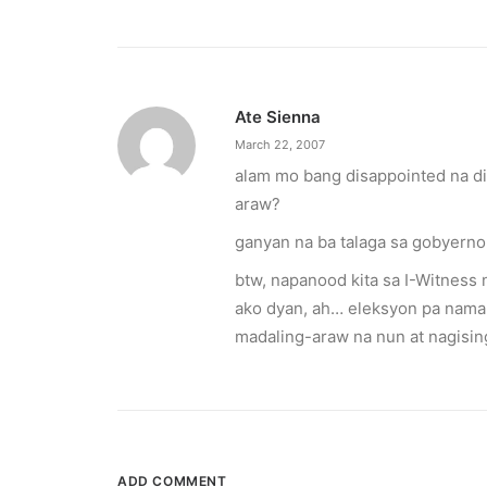
Ate Sienna
March 22, 2007
alam mo bang disappointed na d
araw?
ganyan na ba talaga sa gobyerno 
btw, napanood kita sa I-Witness
October 6, 2025
ako dyan, ah… eleksyon pa naman.
Greenpeace: Nuclear push misleads F
madaling-araw na nun at nagising
The group says nuclear energy exposes Filipinos
by ederic.net
ADD COMMENT