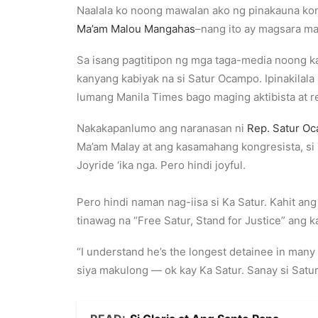
Naalala ko noong mawalan ako ng pinakauna ko
Ma’am Malou Mangahas
–nang ito ay magsara ma
Sa isang pagtitipon ng mga taga-media noong ka
kanyang kabiyak na si Satur Ocampo. Ipinakilala
lumang Manila Times bago maging aktibista at
Nakakapanlumo ang naranasan ni
Rep. Satur O
Ma’am Malay at ang kasamahang kongresista, si Te
Joyride ‘ika nga. Pero hindi joyful.
Pero hindi naman nag-iisa si Ka Satur. Kahit an
tinawag na “Free Satur, Stand for Justice” ang
“I understand he’s the longest detainee in man
siya makulong — ok kay Ka Satur. Sanay si Satur