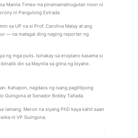
 sa Manila Times–na pinamamatnugutan noon ni
crony ni Pangulong Estrada.
n sa UP na si Prof. Carolina Malay at ang
tur — na matagal ding naging reporter ng
ya ng mga pulis. Isinakay sa eroplano kasama si
binalik din sa Maynila sa gitna ng biyahe.
uyan. Kahapon, nagdaos ng isang pagtitipong
isto Guingona at Senador Bobby Tañada.
rse lamang. Meron na siyang PhD kaya kahit saan
 wika ni VP Guingona.