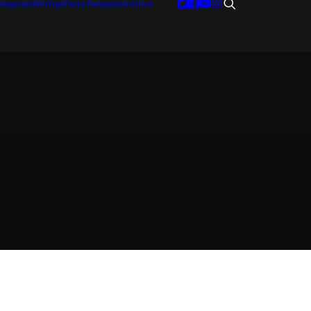
tegories
Writings
Press Releases
Archive