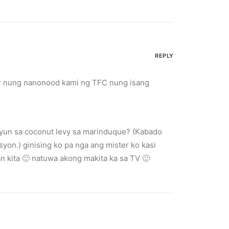
REPLY
r nung nanonood kami ng TFC nung isang
a yun sa coconut levy sa marinduque? (Kabado
yon.) ginising ko pa nga ang mister ko kasi
an kita 🙂 natuwa akong makita ka sa TV 🙂