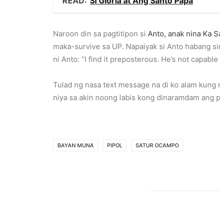
READ:
Si Gloria at Ang Santo Papa
Naroon din sa pagtitipon si
Anto, anak nina Ka S
maka-survive sa UP. Napaiyak si Anto habang si
ni Anto: “I find it preposterous. He’s not capable 
Tulad ng nasa text message na di ko alam kung n
niya sa akin noong labis kong dinaramdam ang
BAYAN MUNA
PIPOL
SATUR OCAMPO