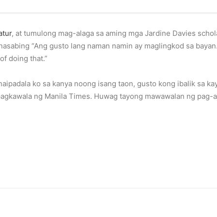
atur
, at tumulong mag-alaga sa aming mga Jardine Davies sch
nasabing “Ang gusto lang naman namin ay maglingkod sa bayan.”
of doing that.”
aipadala ko sa kanya noong isang taon, gusto kong ibalik sa kay
 pagkawala ng Manila Times. Huwag tayong mawawalan ng pag-a