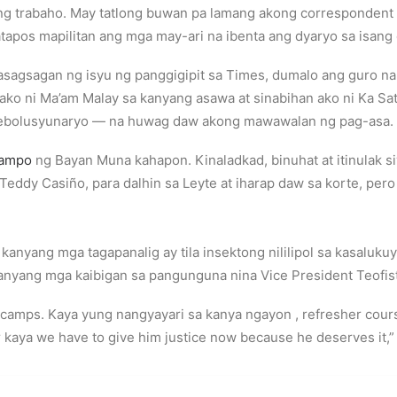
ng trabaho. May tatlong buwan pa lamang akong correspondent
tapos mapilitan ang mga may-ari na ibenta ang dyaryo sa isang 
sagsagan ng isyu ng panggigipit sa Times, dumalo ang guro nami
 ako ni Ma’am Malay sa kanyang asawa at sinabihan ako ni Ka Sa
 rebolusyunaryo — na huwag daw akong mawawalan ng pag-asa.
campo
ng Bayan Muna kahapon. Kinaladkad, binuhat at itinulak si
ddy Casiño, para dalhin sa Leyte at iharap daw sa korte, pero i
g kanyang mga tagapanalig ay tila insektong nililipol sa kasaluk
 kanyang mga kaibigan sa pangunguna nina Vice President Teof
y camps. Kaya yung nangyayari sa kanya ngayon , refresher cou
 kaya we have to give him justice now because he deserves it,”