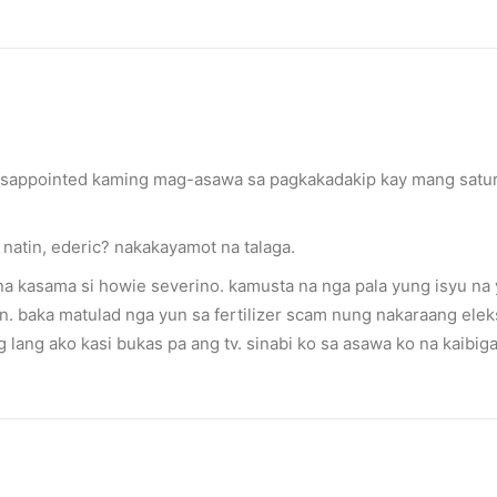
isappointed kaming mag-asawa sa pagkakadakip kay mang satu
natin, ederic? nakakayamot na talaga.
 na kasama si howie severino. kamusta na nga pala yung isyu n
 baka matulad nga yun sa fertilizer scam nung nakaraang eleks
ilipinos
 lang ako kasi bukas pa ang tv. sinabi ko sa asawa ko na kaibig
 to grave risks.