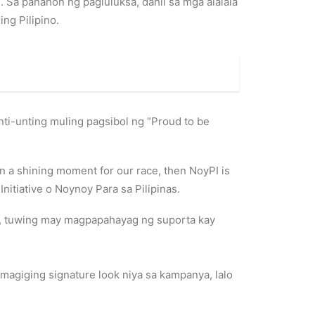
Sa panahon ng pagluluksa, dahil sa mga alalala
ng Pilipino.
ti-unting muling pagsibol ng “Proud to be
en a shining moment for our race, then NoyPI is
tiative o Noynoy Para sa Pilipinas.
no, tuwing may magpapahayag ng suporta kay
 magiging signature look niya sa kampanya, lalo