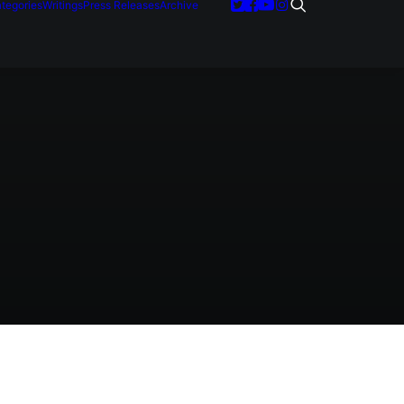
tegories
Writings
Press Releases
Archive