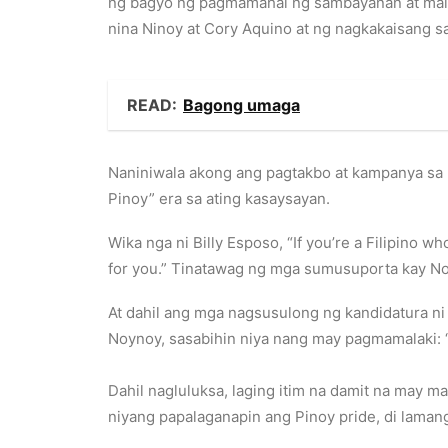
ng bagyo ng pagmamahal ng sambayanan at malal
nina Ninoy at Cory Aquino at ng nagkakaisang 
READ:
Bagong umaga
Naniniwala akong ang pagtakbo at kampanya sa 
Pinoy” era sa ating kasaysayan.
Wika nga ni Billy Esposo, “If you’re a Filipino 
for you.” Tinatawag ng mga sumusuporta kay Noy
At dahil ang mga nagsusulong ng kandidatura n
Noynoy, sasabihin niya nang may pagmamalaki: 
Dahil nagluluksa, laging itim na damit na may m
niyang papalaganapin ang Pinoy pride, di lamang 