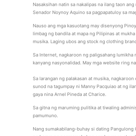
Nasaksihan natin sa nakalipas na ilang taon an
Senador Noynoy Aquino sa pagpapatuloy sa mag
Nauso ang mga kasuotang may disenyong Pinoy 
limbag ng bandila at mapa ng Pilipinas at mukh
musika. Laging ubos ang stock ng clothing bran
Sa Internet, nagkaroon ng paligsahang lumikha 
kanyang nasyonalidad. May mga website ring nang
Sa larangan ng palakasan at musika, nagkaroon 
sunod na tagumpay ni Manny Pacquiao at ng ilan
gaya nina Arnel Pineda at Charice.
Sa gitna ng maruming pulitika at tiwaling admi
pamumuno.
Nang sumakabilang-buhay si dating Pangulong C