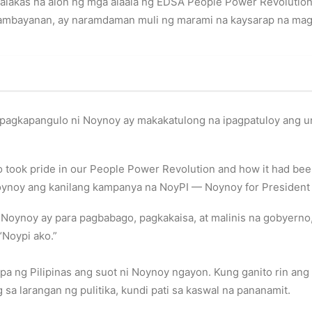
akas na alon ng mga alaala ng EDSA People Power Revolution. 
sambayanan, ay naramdaman muli ng marami na kaysarap na magi
pagkapangulo ni Noynoy ay makakatulong na ipagpatuloy ang un
who took pride in our People Power Revolution and how it had be
noy ang kanilang kampanya na NoyPI — Noynoy for President Ini
i Noynoy ay para pagbabago, pagkakaisa, at malinis na gobyer
“Noypi ako.”
apa ng Pilipinas ang suot ni Noynoy ngayon. Kung ganito rin ang
sa larangan ng pulitika, kundi pati sa kaswal na pananamit.