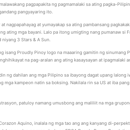
g malawakang pagpapakita ng pagmamalaki sa ating pagka-Pilip
andang pangyayaring ito.
at nagpapahayag at yumayakap sa ating pambansang pagkakaki
a ng ating mga bayani. Lalo pa itong umigting nang pumanaw s
d niyang 3 Stars & A Sun.
ng isang Proudly Pinoy logo na maaaring gamitin ng sinumang P
hihikayat na pag-aralan ang ating kasaysayan at ipagmalaki ang
din ng dahilan ang mga Pilipino sa ibayong dagat upang lalong 
g mga kampeon natin sa boksing. Nakilala rin sa US at iba pan
nistrasyon, patuloy namang umusbong ang maliliit na mga grupon
orazon Aquino, inalala ng mga tao ang ang kanyang di-perpekto