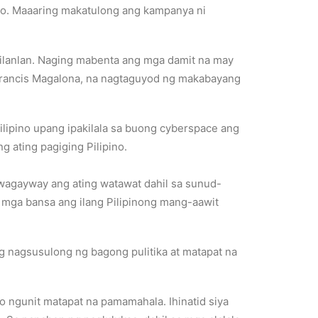
ino. Maaaring makatulong ang kampanya ni
lanlan. Naging mabenta ang mga damit na may
i Francis Magalona, na nagtaguyod ng makabayang
ilipino upang ipakilala sa buong cyberspace ang
 ating pagiging Pilipino.
iwagayway ang ating watawat dahil sa sunud-
g mga bansa ang ilang Pilipinong mang-aawit
g nagsusulong ng bagong pulitika at matapat na
 ngunit matapat na pamamahala. Ihinatid siya