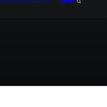
tegories
Writings
Press Releases
Archive