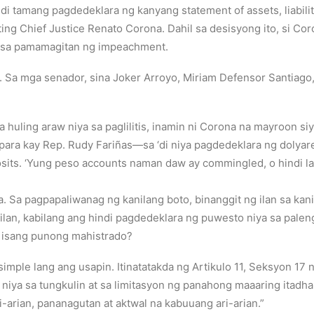
ndi tamang pagdedeklara ng kanyang statement of assets, liabili
g Chief Justice Renato Corona. Dahil sa desisyong ito, si Cor
o sa pamamagitan ng impeachment.
e. Sa mga senador, sina Joker Arroyo, Miriam Defensor Santiag
a huling araw niya sa paglilitis, inamin ni Corona na mayroon si
para kay Rep. Rudy Fariñas—sa ‘di niya pagdedeklara ng dolyar
posits. ‘Yung peso accounts naman daw ay commingled, o hindi l
na. Sa pagpapaliwanag ng kanilang boto, binanggit ng ilan sa kani
ahilan, kabilang ang hindi pagdedeklara ng puwesto niya sa pal
ng isang punong mahistrado?
simple lang ang usapin. Itinatatakda ng Artikulo 11, Seksyon 1
iya sa tungkulin at sa limitasyon ng panahong maaaring itadh
arian, pananagutan at aktwal na kabuuang ari-arian.”