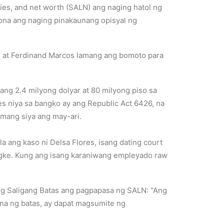
ties, and net worth (SALN) ang naging hatol ng
ona ang naging pinakaunang opisyal ng
o, at Ferdinand Marcos lamang ang bomoto para
yang 2.4 milyong dolyar at 80 milyong piso sa
es niya sa bangko ay ang Republic Act 6426, na
amang siya ang may-ari.
la ang kaso ni Delsa Flores, isang dating court
engke. Kung ang isang karaniwang empleyado raw
7 ng Saligang Batas ang pagpapasa ng SALN: “Ang
ana ng batas, ay dapat magsumite ng