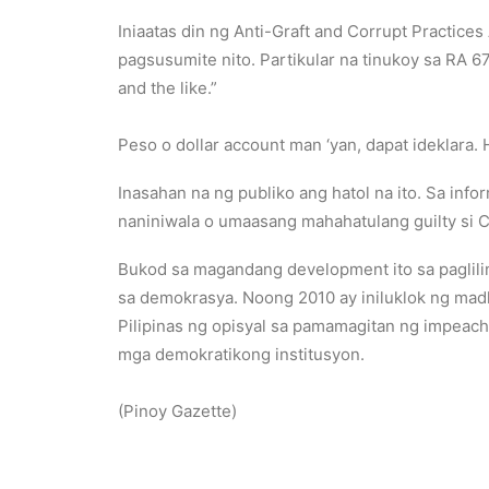
Iniaatas din ng Anti-Graft and Corrupt Practice
pagsusumite nito. Partikular na tinukoy sa RA 6
and the like.”
Peso o dollar account man ‘yan, dapat ideklara. H
Inasahan na ng publiko ang hatol na ito. Sa inf
naniniwala o umaasang mahahatulang guilty si 
Bukod sa magandang development ito sa paglil
sa demokrasya. Noong 2010 ay iniluklok ng ma
Pilipinas ng opisyal sa pamamagitan ng impeach
mga demokratikong institusyon.
(Pinoy Gazette)