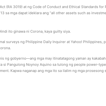
s Act (RA 3019) at ng Code of Conduct and Ethical Standards for
713 sa mga dapat ideklara ang “all other assets such as investme
indi ito ginawa ni Corona, kaya guilty siya.
ormal surveys ng Philippine Daily Inquirer at Yahoo! Philippine
Corona.
inis ng gobyerno—ang mga may itinatatagong yaman ay kakaba
dla si Pangulong Noynoy Aquino sa tulong ng people power-ty
ment. Kapwa naganap ang mga ito sa ilalim ng mga prosesong s