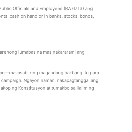
 Public Officials and Employees (RA 6713) ang
nts, cash on hand or in banks, stocks, bonds,
s, parehong lumabas na mas nakararami ang
han—masasabi ring magandang hakbang ito para
pe campaign. Ngayon naman, nakapagtanggal ang
akop ng Konstitusyon at tumakbo sa ilalim ng