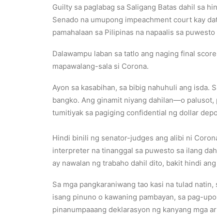
Guilty sa paglabag sa Saligang Batas dahil sa hi
Senado na umupong impeachment court kay datin
pamahalaan sa Pilipinas na napaalis sa puwest
Dalawampu laban sa tatlo ang naging final scor
mapawalang-sala si Corona.
Ayon sa kasabihan, sa bibig nahuhuli ang isda. S
bangko. Ang ginamit niyang dahilan—o palusot, 
tumitiyak sa pagiging confidential ng dollar de
Hindi binili ng senator-judges ang alibi ni Coro
interpreter na tinanggal sa puwesto sa ilang d
ay nawalan ng trabaho dahil dito, bakit hindi a
Sa mga pangkaraniwang tao kasi na tulad natin, 
isang pinuno o kawaning pambayan, sa pag-upo n
pinanumpaaang deklarasyon ng kanyang mga ari-