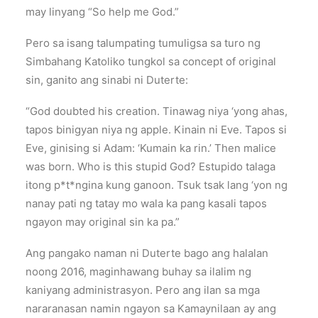
may linyang “So help me God.”
Pero sa isang talumpating tumuligsa sa turo ng
Simbahang Katoliko tungkol sa concept of original
sin, ganito ang sinabi ni Duterte:
“God doubted his creation. Tinawag niya ‘yong ahas,
tapos binigyan niya ng apple. Kinain ni Eve. Tapos si
Eve, ginising si Adam: ‘Kumain ka rin.’ Then malice
was born. Who is this stupid God? Estupido talaga
itong p*t*ngina kung ganoon. Tsuk tsak lang ‘yon ng
nanay pati ng tatay mo wala ka pang kasali tapos
ngayon may original sin ka pa.”
Ang pangako naman ni Duterte bago ang halalan
noong 2016, maginhawang buhay sa ilalim ng
kaniyang administrasyon. Pero ang ilan sa mga
nararanasan namin ngayon sa Kamaynilaan ay ang