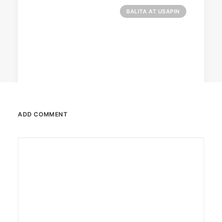
BALITA AT USAPIN
ADD COMMENT
December 23, 2025
The Temple House unveils ‘The Art
Peace’
It is said to be the world's largest permanently
illuminated peace symbol.
by ederic.net