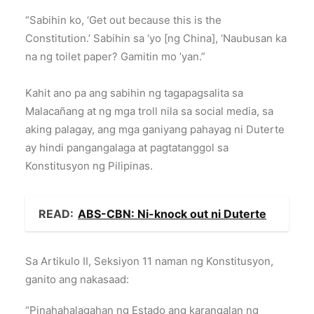
“Sabihin ko, ‘Get out because this is the
Constitution.’ Sabihin sa ‘yo [ng China], ‘Naubusan ka
na ng toilet paper? Gamitin mo ’yan.”
Kahit ano pa ang sabihin ng tagapagsalita sa
Malacañang at ng mga troll nila sa social media, sa
aking palagay, ang mga ganiyang pahayag ni Duterte
ay hindi pangangalaga at pagtatanggol sa
Konstitusyon ng Pilipinas.
READ:
ABS-CBN: Ni-knock out ni Duterte
Sa Artikulo II, Seksiyon 11 naman ng Konstitusyon,
ganito ang nakasaad:
“Pinahahalagahan ng Estado ang karangalan ng