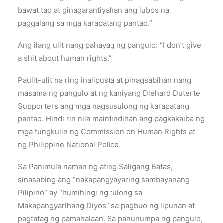
bawat tao at ginagarantiyahan ang lubos na
paggalang sa mga karapatang pantao.”
Ang ilang ulit nang pahayag ng pangulo: “I don’t give
a shit about human rights.”
Paulit-ulit na ring inalipusta at pinagsabihan nang
masama ng pangulo at ng kaniyang Diehard Duterte
Supporters ang mga nagsusulong ng karapatang
pantao. Hindi rin nila maintindihan ang pagkakaiba ng
mga tungkulin ng Commission on Human Rights at
ng Philippine National Police.
Sa Panimula naman ng ating Saligang Batas,
sinasabing ang “nakapangyayaring sambayanang
Pilipino” ay “humihingi ng tulong sa
Makapangyarihang Diyos” sa pagbuo ng lipunan at
pagtatag ng pamahalaan. Sa panunumpa ng pangulo,