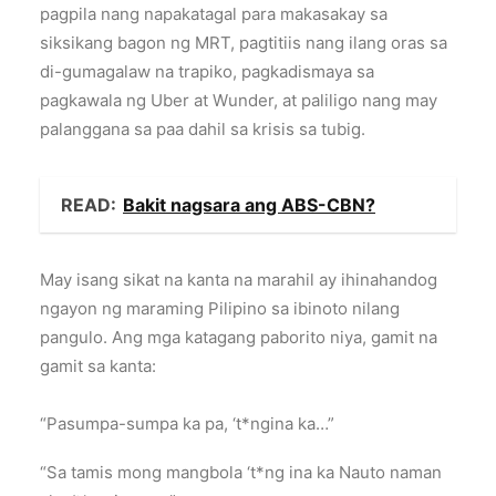
pagpila nang napakatagal para makasakay sa
siksikang bagon ng MRT, pagtitiis nang ilang oras sa
di-gumagalaw na trapiko, pagkadismaya sa
pagkawala ng Uber at Wunder, at paliligo nang may
palanggana sa paa dahil sa krisis sa tubig.
READ:
Bakit nagsara ang ABS-CBN?
May isang sikat na kanta na marahil ay ihinahandog
ngayon ng maraming Pilipino sa ibinoto nilang
pangulo. Ang mga katagang paborito niya, gamit na
gamit sa kanta:
“Pasumpa-sumpa ka pa, ‘t*ngina ka…”
“Sa tamis mong mangbola ‘t*ng ina ka Nauto naman