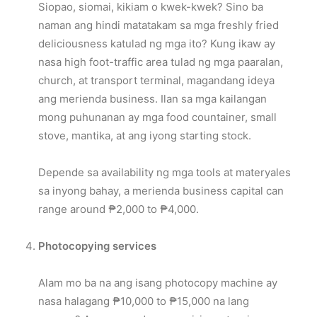
Siopao, siomai, kikiam o kwek-kwek? Sino ba
naman ang hindi matatakam sa mga freshly fried
deliciousness katulad ng mga ito? Kung ikaw ay
nasa high foot-traffic area tulad ng mga paaralan,
church, at transport terminal, magandang ideya
ang merienda business. Ilan sa mga kailangan
mong puhunanan ay mga food countainer, small
stove, mantika, at ang iyong starting stock.
Depende sa availability ng mga tools at materyales
sa inyong bahay, a merienda business capital can
range around ₱2,000 to ₱4,000.
Photocopying services
Alam mo ba na ang isang photocopy machine ay
nasa halagang ₱10,000 to ₱15,000 na lang