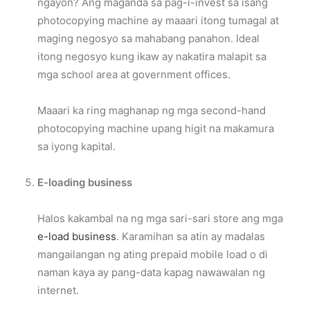
ngayon? Ang maganda sa pag-i-invest sa isang
photocopying machine ay maaari itong tumagal at
maging negosyo sa mahabang panahon. Ideal
itong negosyo kung ikaw ay nakatira malapit sa
mga school area at government offices.
Maaari ka ring maghanap ng mga second-hand
photocopying machine upang higit na makamura
sa iyong kapital.
E-loading business
Halos kakambal na ng mga sari-sari store ang mga
e-load business
. Karamihan sa atin ay madalas
mangailangan ng ating prepaid mobile load o di
naman kaya ay pang-data kapag nawawalan ng
internet.