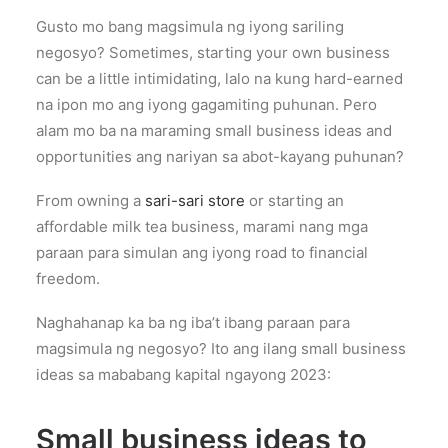
Gusto mo bang magsimula ng iyong sariling
negosyo? Sometimes, starting your own business
can be a little intimidating, lalo na kung hard-earned
na ipon mo ang iyong gagamiting puhunan. Pero
alam mo ba na maraming small business ideas and
opportunities ang nariyan sa abot-kayang puhunan?
From owning a
sari-sari store
or starting an
affordable milk tea business, marami nang mga
paraan para simulan ang iyong road to financial
freedom.
Naghahanap ka ba ng iba’t ibang paraan para
magsimula ng negosyo? Ito ang ilang small business
ideas sa mababang kapital ngayong 2023:
Small business ideas to