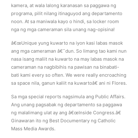
kamera, at wala lalong karanasan sa paggawa ng
programa, pilit nilang itinaguyod ang departamento
noon. At sa maniwala kayo o hindi, sa locker room
nga ng mga cameraman sila unang nag-opisina!
â€œUnique yung kuwarto na iyon kasi labas masok
ang mga cameraman â€˜dun. So limang tao kami nun
nasa isang maliit na kuwarto na may labas masok na
cameraman na nagbibihis na pawisan na binabati-
bati kami every so often. We were really encroaching
sa space nila, ganun kaliit na kuwartoâ€ ani ni Flores.
Sa mga special reports nagsimula ang Public Affairs.
Ang unang pagsabak ng departamento sa paggawa
ng malalimang ulat ay ang â€œInside Congress.â€
Ginawaran ito ng Best Documentary ng Catholic
Mass Media Awards.