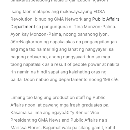
Isang taon matapos ang makasaysayang EDSA
Revolution, binuo ng GMA Network ang
Public Affairs
Department
sa pangunguna ni Tina Monzon-Palma.
Ayon kay Monzon-Palma, noong panahong iyon,
â€œNagkaroon ng napakalakas na pangangailangan
ang mga tao na marinig ang lahat ng nangyayari sa
bagong gobyerno, anong nangyayari dun sa mga
taong napatalsik as a result of people power at nakita
rin namin na hindi sapat ang kalahating oras ng
balita. Doon nabuo ang departamento noong 1987.â€
Limang tao lang ang production staff ng Public
Affairs noon, at pawang mga fresh graduates pa.
Kasama sa lima ang ngayoâ€™y Senior Vice
President ng GMA News and Public Affairs na si
Marissa Flores. Bagamat wala pa silang gamit, kahit