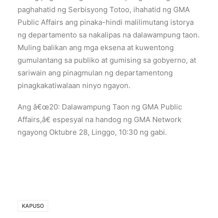
paghahatid ng Serbisyong Totoo, ihahatid ng GMA
Public Affairs ang pinaka-hindi malilimutang istorya
ng departamento sa nakalipas na dalawampung taon.
Muling balikan ang mga eksena at kuwentong
gumulantang sa publiko at gumising sa gobyerno, at
sariwain ang pinagmulan ng departamentong
pinagkakatiwalaan ninyo ngayon.
Ang â€œ20: Dalawampung Taon ng GMA Public
Affairs,â€ espesyal na handog ng GMA Network
ngayong Oktubre 28, Linggo, 10:30 ng gabi.
KAPUSO