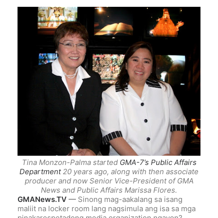
Tina Monzon-Palma started
GMA-7’s Public Affairs
Department
20 years ago, along with then associate
producer and now Senior Vice-President of GMA
News and Public Affairs Marissa Flores.
GMANews.TV
—
Sinong mag-aakalang sa isang
maliit na locker room lang nagsimula ang isa sa mga
pinakarespetadong media organization ngayon?