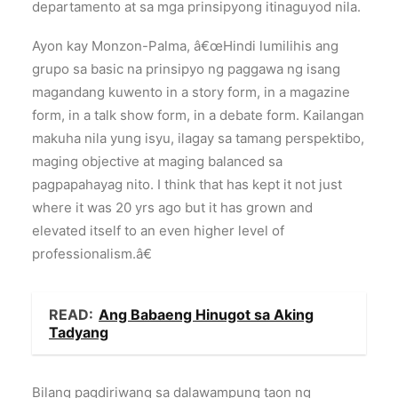
departamento at sa mga prinsipyong itinaguyod nila.
Ayon kay Monzon-Palma, â€œHindi lumilihis ang
grupo sa basic na prinsipyo ng paggawa ng isang
magandang kuwento in a story form, in a magazine
form, in a talk show form, in a debate form. Kailangan
makuha nila yung isyu, ilagay sa tamang perspektibo,
maging objective at maging balanced sa
pagpapahayag nito. I think that has kept it not just
where it was 20 yrs ago but it has grown and
elevated itself to an even higher level of
professionalism.â€
READ:
Ang Babaeng Hinugot sa Aking
Tadyang
Bilang pagdiriwang sa dalawampung taon ng