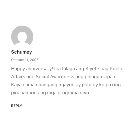
February 13, 2026
Valentine’s specials at Ayala Malls
Cinemas
Still planning your date this Valentine’s Day?
Ayala Malls Cinemas has got you…
Schumey
by ederic.net
October 11, 2007
Happy anniversary! Iba talaga ang Siyete pag Public
Affairs and Social Awareness ang pinaguusapan.
Kaya naman hangang ngayon ay patuloy ko pa ring
pinapanuod ang mga programa niyo.
REPLY