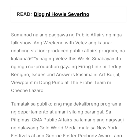
READ:
Blog ni Howie Severino
Sumunod na ang paggawa ng Public Affairs ng mga
talk show. Ang Weekend with Velez ang kauna-
unahang station-produced public affairs program, na
kalaunaâ€™y naging Velez this Week. Sinabayan ito
ng mga co-production gaya ng Firing Line ni Teddy
Benigno, Issues and Answers kasama ni Art Borjal,
Viewpoint ni Dong Puno at The Probe Team ni
Cheche Lazaro.
Tumatak sa publiko ang mga dekalibreng programa
ng departamento at umani sila ng parangal. Sa
Pilipinas, GMA Public Affairs pa lamang ang nagwagi
ng dalawang Gold World Medal mula sa New York
Festivals at ang George Foster Peabody Award, ang