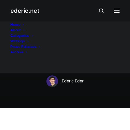
ederic.net
Aliwan at Libangan
•
October 10, 2007
Home
About
20 taon ng GMA
Categories
Writings
Public Affairs: Ang
Press Releases
Archive
simula
Ederic Eder