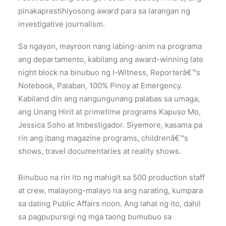
pinakaprestihiyosong award para sa larangan ng
investigative journalism.
Sa ngayon, mayroon nang labing-anim na programa
ang departamento, kabilang ang award-winning late
night block na binubuo ng I-Witness, Reporterâ€™s
Notebook, Palaban, 100% Pinoy at Emergency.
Kabiland din ang nangungunang palabas sa umaga,
ang Unang Hirit at primetime programs Kapuso Mo,
Jessica Soho at Imbestigador. Siyemore, kasama pa
rin ang ibang magazine programs, childrenâ€™s
shows, travel documentaries at reality shows.
Binubuo na rin ito ng mahigit sa 500 production staff
at crew, malayong-malayo na ang narating, kumpara
sa dating Public Affairs noon. Ang lahat ng ito, dahil
sa pagpupursigi ng mga taong bumubuo sa